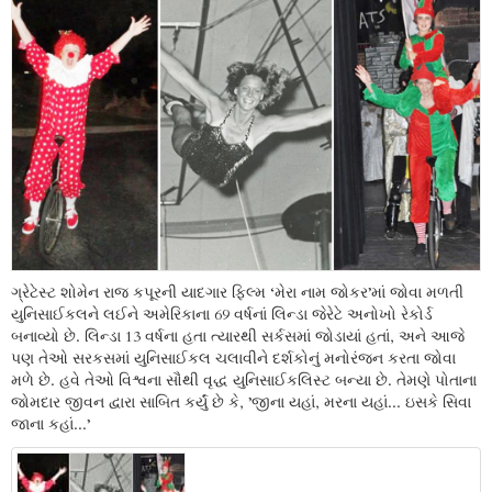
ગ્રેટેસ્ટ શોમેન રાજ કપૂરની યાદગાર ફિલ્મ ‘મેરા નામ જોકર’માં જોવા મળતી
યુનિસાઈકલને લઈને અમેરિકાના 69 વર્ષનાં લિન્ડા જેરેટે અનોખો રેકોર્ડ
બનાવ્યો છે. લિન્ડા 13 વર્ષના હતા ત્યારથી સર્કસમાં જોડાયાં હતાં, અને આજે
પણ તેઓ સરકસમાં યુનિસાઈકલ ચલાવીને દર્શકોનું મનોરંજન કરતા જોવા
મળે છે. હવે તેઓ વિશ્વના સૌથી વૃદ્ધ યુનિસાઈકલિસ્ટ બન્યા છે. તેમણે પોતાના
જોમદાર જીવન દ્વારા સાબિત કર્યું છે કે, ’જીના યહાં, મરના યહાં... ઇસકે સિવા
જાના કહાં...’