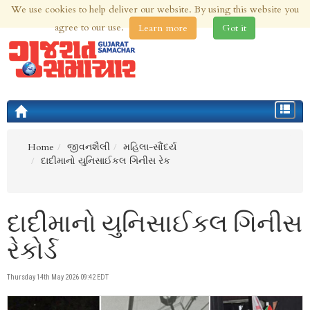
We use cookies to help deliver our website. By using this website you
7th Aug 2026 | Updated at 03:18pm 7th Aug 2026
agree to our use.
Learn more
Got it
Toggle
navigat
Home
જીવનશૈલી
મહિલા-સૌંદર્ય
દાદીમાનો યુનિસાઈકલ ગિનીસ રેક
દાદીમાનો યુનિસાઈકલ ગિનીસ
રેકોર્ડ
Thursday 14th May 2026 09:42 EDT