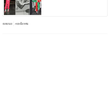
સમાચાર
તસવીરકથા