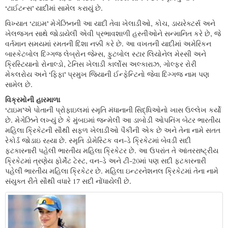
‘ટાઈટન્સ’ યાદીમાં સામેલ કરાયું છે.
વિખ્યાત ‘ટાઇમ’ મેગેઝિનની આ યાદી તેવા ખેલાડીઓ, કોચ, ડાયરેક્ટર્સ અને
ખેલજગત સાથે જોડાયેલી એવી પ્રભાવશાળી હસ્તીઓને સન્માનિત કરે છે, જે
વર્તમાન સમયમાં રમતની દિશા નક્કી કરે છે. આ વખતની યાદીમાં અમેરિકન
બાસ્કેટબોલ દિગ્ગજ લેબ્રોન જેમ્સ, ફુટબોલ સ્ટાર લિયોનેલ મેસ્સી અને
ક્રિસ્ટિયાનો રોનાલ્ડો, ટેનિસ ખેલાડી કાર્લોસ અલ્કારાઝ, ગોલ્ફર રોરી
મેકલરોય અને ‘ફિફા’ પ્રમુખ જિયાની ઈન્ફેન્ટિનો જેવા દિગ્ગજ નામ પણ
સામેલ છે.
વિક્રમોની હારમાળા
‘ટાઇમ’એ પોતાની પ્રોફાઇલમાં સ્મૃતિ મંધાનાની સિદ્ધિઓનો ખાસ ઉલ્લેખ કર્યો
છે. મેગેઝિને લખ્યું છે કે મુંબઇમાં જન્મેલી આ ડાબોડી ઓપનિંગ બેટર ભારતીય
મહિલા ક્રિકેટની સૌથી સફળ ખેલાડીઓ પૈકીની એક છે અને તેના નામે સતત
રેકોર્ડ જોડાઇ રહ્યા છે. સ્મૃતિ ડોમેસ્ટિક વન-ડે ક્રિકેટમાં બેવડી સદી
ફટકારનારી પહેલી ભારતીય મહિલા ક્રિકેટર છે. આ ઉપરાંત તે આંતરરાષ્ટ્રીય
ક્રિકેટમાં ત્રણેય ફોર્મેટ ટેસ્ટ, વન-ડે અને ટી-20માં પણ સદી ફટકારનારી
પહેલી ભારતીય મહિલા ક્રિકેટર છે. મહિલા ઇન્ટરનેશનલ ક્રિકેટમાં તેના નામે
સંયુક્ત રીતે સૌથી વધારે 17 સદી નોંધાયેલી છે.