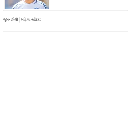
જીવનશૈલી
મહિલા-સૌંદર્ય