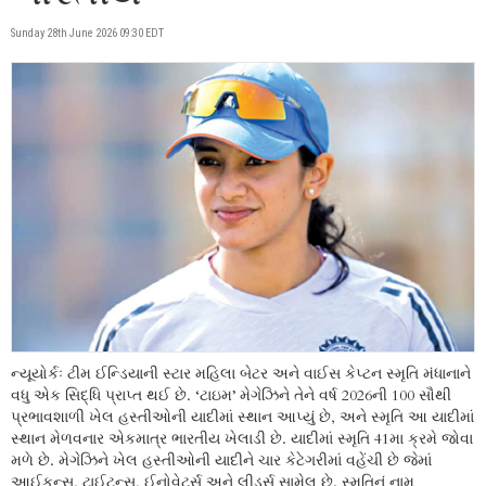
Sunday 28th June 2026 09:30 EDT
ન્યૂયોર્કઃ ટીમ ઈન્ડિયાની સ્ટાર મહિલા બેટર અને વાઈસ કેપ્ટન સ્મૃતિ મંધાનાને
વધુ એક સિદ્ધિ પ્રાપ્ત થઈ છે. ‘ટાઇમ’ મેગેઝિને તેને વર્ષ 2026ની 100 સૌથી
પ્રભાવશાળી ખેલ હસ્તીઓની યાદીમાં સ્થાન આપ્યું છે, અને સ્મૃતિ આ યાદીમાં
સ્થાન મેળવનાર એકમાત્ર ભારતીય ખેલાડી છે. યાદીમાં સ્મૃતિ 41મા ક્રમે જોવા
મળે છે. મેગેઝિને ખેલ હસ્તીઓની યાદીને ચાર કેટેગરીમાં વહેંચી છે જેમાં
આઈકન્સ, ટાઈટન્સ, ઈનોવેટર્સ અને લીડર્સ સામેલ છે. સ્મૃતિનું નામ