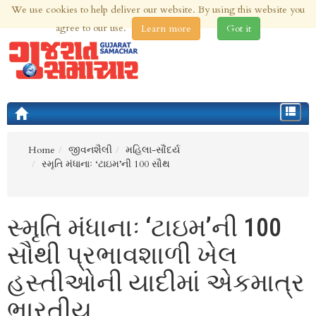
We use cookies to help deliver our website. By using this website you
9th Aug 2026 | Updated at 01:55am 9th Aug 2026
agree to our use.
Learn more
Got it
Toggle
navigat
Home
જીવનશૈલી
મહિલા-સૌંદર્ય
સ્મૃતિ મંધાનાઃ ‘ટાઇમ’ની 100 સૌથ
સ્મૃતિ મંધાનાઃ ‘ટાઇમ’ની 100
સૌથી પ્રભાવશાળી ખેલ
હસ્તીઓની યાદીમાં એકમાત્ર
ભારતીય