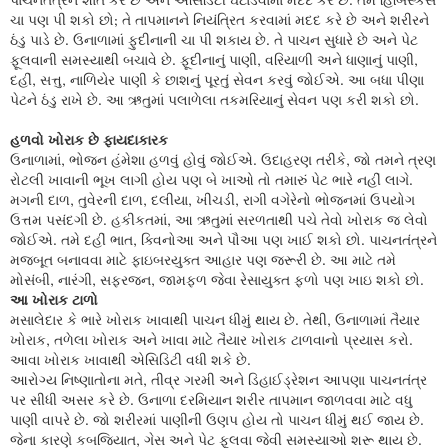
પાચનતંત્રને શાંત કરે છે અને એસિડિટી ઘટાડવામાં મદદ કરે છે. તમે હિબિસ્કસ
ચા પણ પી શકો છો; તે તાપમાનને નિયંત્રિત કરવામાં મદદ કરે છે અને શરીરને
ઠંડુ પાડે છે. ઉનાળામાં ફુદીનાની ચા પી શકાય છે. તે પાચન સુધારે છે અને પેટ
ફૂલવાની સમસ્યાથી બચાવે છે. ફૂદીનાનું પાણી, વરિયાળી અને ધાણાનું પાણી,
દહીં, સત્તુ, નાળિયેર પાણી કે છાશનું પૂરતું સેવન કરવું જોઈએ. આ બધા પીણા
પેટને ઠંડુ રાખે છે. આ ઋતુમાં પલાળેલા તકમરિયાનું સેવન પણ કરી શકો છો.
હળવો ખોરાક છે ફાયદાકારક
ઉનાળામાં, ભોજન હંમેશા હળવું હોવું જોઈએ. ઉદાહરણ તરીકે, જો તમને ત્રણ
રોટલી ખાવાની ભૂખ લાગી હોય પણ બે ખાઓ તો તમારું પેટ ભારે નહીં લાગે.
મગની દાળ, તુવેરની દાળ, દલીયા, ખીચડી, રાગી વગેરેનો ભોજનમાં ઉપયોગ
ઉત્તમ પસંદગી છે. હકીકતમાં, આ ઋતુમાં સરળતાથી પચે તેવો ખોરાક જ લેવો
જોઈએ. તમે દહીં ભાત, ક્વિનોઆ અને પૌઆ પણ ખાઈ શકો છો. પાચનતંત્રને
મજબૂત બનાવવા માટે ફાઇબરયુક્ત આહાર પણ જરૂરી છે. આ માટે તમે
મોસંબી, નારંગી, સફરજન, જામફળ જેવા રેસાયુક્ત ફળો પણ ખાઇ શકો છો.
આ ખોરાક ટાળો
મસાલેદાર કે ભારે ખોરાક ખાવાથી પાચન ધીમું થાય છે. તેથી, ઉનાળામાં તૈયાર
ખોરાક, તળેલા ખોરાક અને ખાવા માટે તૈયાર ખોરાક ટાળવાનો પ્રયાસ કરો.
આવા ખોરાક ખાવાથી એસિડિટી વધી શકે છે.
આરોગ્ય નિષ્ણાતોના મતે, તીવ્ર ગરમી અને ડિહાઈડ્રેશન આપણા પાચનતંત્ર
પર સીધી અસર કરે છે. ઉનાળા દરમિયાન શરીર તાપમાન જાળવવા માટે વધુ
પાણી વાપરે છે. જો શરીરમાં પાણીની ઉણપ હોય તો પાચન ધીમું થઈ જાય છે.
જેના કારણે કબજિયાત, ગેસ અને પેટ ફૂલવા જેવી સમસ્યાઓ શરૂ થાય છે.