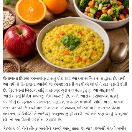
ઉનાળાના દિવસો અબાલવૃદ્ધ સહુકોઇ માટે આકરા સાબિત થતા હોય છે. વળી,
આ વર્ષે તો ઉનાળાના આરંભે જ અંગદઝાડતી ગરમીએ લોકોને રાડ પડાવી દીધી
છે. હિટવેવમાં બ્રિટન સહિત સમગ્ર યુરોપ લપેટાયું હતું. આ માહોલમાં
આરોગ્યની વિશેષ કાળજી લેવી જરૂરી છે, અને આરોગ્ય સંભાળનું પહેલું
પગથિયું છે સુચારુ પાચનતંત્ર. બહારનું તાપમાન વધવાની સીધી અસર પાચન
તંત્ર પર પડે છે. ઘણીવાર, ઉનાળાના મોસમમાં, ભોજન પછી તરત જ પેટમાં
બળતરા, એસિડિટી કે ભારેપણું અનુભવાતું હોય છો. જો તમે પણ આવું અનુભવો
છો, તો આ પેટની ગરમીનાં લક્ષણો છે.
કેટલાક લોકોને તીવ્ર ગરમીને કારણે આવું થાય છે, જે પાછળથી પેટની ગંભીર