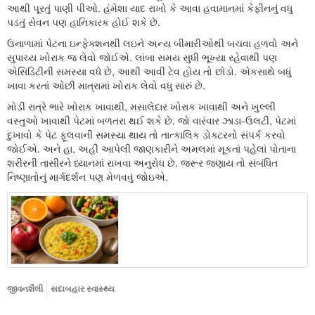
આથી પૂરતું પાણી પીઓ. હંમેશા યાદ રાખો કે આવા હવામાનમાં કેફીનનું વધુ
પડતું સેવન પણ હાનિકારક હોઈ શકે છે.
ઉનાળામાં પેટના ઇન્ફેક્શનથી લઇને અન્ય બીમારીઓથી બચવા હળવો અને
સુપાચ્ય ખોરાક જ લેવો જોઈએ. લાંબા સમય સુધી ભૂખ્યા રહેવાથી પણ
એસિડિટીની સમસ્યા વધે છે, આથી આવી ટેવ હોય તો છોડો. એકસાથે બધું
ખાવા કરતાં ઓછી માત્રામાં ખોરાક લેવો વધુ સારું છે.
મોડી રાત્રે ભારે ખોરાક ખાવાથી, મસાલેદાર ખોરાક ખાવાથી અને ખુલ્લી
વસ્તુઓ ખાવાથી પેટમાં બળતરા થઈ શકે છે. જો વારંવાર ઝાડા-ઉલટી, પેટમાં
દુખાવો કે પેટ ફૂલવાની સમસ્યા થાય તો તાત્કાલિક ડોક્ટરનો સંપર્ક કરવો
જોઈએ. અને હા, અહીં આપેલી જાણકારીને અમલમાં મૂકતાં પહેલાં પોતાના
શરીરની તાસીરને ધ્યાનમાં રાખવા અનુરોધ છે. જરૂર જણાય તો સંબંધિત
નિષ્ણાતોનું માર્ગદર્શન પણ મેળવવું જોઇએ.
જીવનશૈલી
સદાબહાર સ્વાસ્થ્ય