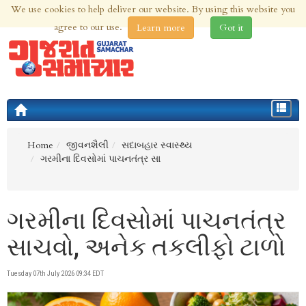
We use cookies to help deliver our website. By using this website you
6th Aug 2026 | Updated at 11:54pm 6th Aug 2026
agree to our use.
Learn more
Got it
Toggle
navigat
Home
જીવનશૈલી
સદાબહાર સ્વાસ્થ્ય
ગરમીના દિવસોમાં પાચનતંત્ર સા
ગરમીના દિવસોમાં પાચનતંત્ર
સાચવો, અનેક તકલીફો ટાળો
Tuesday 07th July 2026 09:34 EDT