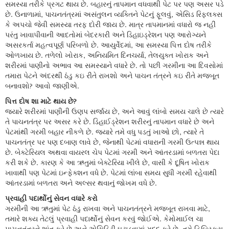
સમસ્યા તરીકે પ્રગટ થાય છે. બહારનું તાપમાન વધવાથી પેટ પર પણ અસર પડે
છે. ઉનાળામાં, પાચનતંત્રમાં અસંતુલન વ્યક્તિને પેટનું ફૂલવું, એસિડ રિફલક્સ
કે અપચો જેવી સમસ્યા તરફ દોરી જાય છે. માત્ર તાપમાનમાં વધારો જ નહીં
પરંતુ ખાવાપીવાની આદતોમાં બેદરકારી અને ડિહાઇડ્રેશન પણ આરોગ્યને
અસરકર્તા મહત્વપૂર્ણ પરિબળો છે. આયુર્વેદમાં, આ સમસ્યા પિત્ત દોષ તરીકે
ઓળખાય છે. તળેલો ખોરાક, અનિયમિત દિનચર્યા, તેલયુક્ત ખોરાક અને
શરીરમાં પાણીનો અભાવ આ સમસ્યાને વધારે છે. તો પછી ગરમીના આ દિવસોમાં
તમારા પેટને અંદરથી ઠંડુ કઇ રીતે રાખશો અને પાચન તંત્રને કઇ રીતે મજબૂત
બનાવશો? આવો જાણીએ.
પિત્ત દોષ શા માટે થાય છે?
જ્યારે શરીરમાં પાણીની ઉણપ સર્જાય છે, અને આવું લાંબો સમય ચાલે છે ત્યારે
તે પાચનતંત્ર પર અસર કરે છે. ડિહાઈડ્રેશન શરીરનું તાપમાન વધારે છે અને
પેટમાંથી ગરમી બહાર નીકળે છે. જ્યારે તમે વધુ પડતું ખાઓ છો, ત્યારે તે
પાચનતંત્ર પર પણ દબાણ લાવે છે, જેનાથી પેટમાં વધારાની ગરમી ઉત્પન્ન થાય
છે. બેક્ટેરિયલ અથવા વાયરલ ચેપ પેટમાં ગરમી અને આંતરડામાં બળતરા પેદા
કરી શકે છે. કારણ કે આ ઋતુમાં બેક્ટેરિયા ખીલે છે, વાસી કે દૂષિત ખોરાક
ખાવાથી પણ પેટમાં ઇન્ફેક્શન વધે છે. પેટમાં લાંબા સમય સુધી ગરમી રહેવાથી
આંતરડામાં બળતરા અને અલ્સર થવાનું જોખમ વધે છે.
પ્રવાહી પદાર્થોનું સેવન વધારે કરો
ગરમીની આ ઋતુમાં પેટ ઠંડુ રાખવા અને પાચનતંત્રને મજબૂત રાખવા માટે,
તમારે શક્ય તેટલું પ્રવાહી પદાર્થોનું સેવન કરવું જોઈએ. કેમોમાઈલ ચા