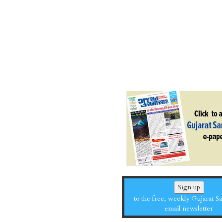
Sign up
to the free, weekly Gujarat 
email newsletter