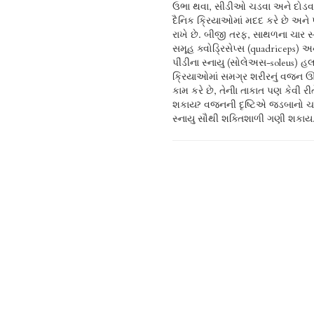
ઉભા થવા, સીડીઓ ચડવા અને દોડવા
દૈનિક ક્રિયાઓમાં મદદ કરે છે અને 
રાખે છે. બીજી તરફ, સાથળના ચાર 
સમૂહ ક્વોડ્રિસેપ્સ (quadriceps) 
પીંડીના સ્નાયુ (સોલેઅસ-soleus)
ક્રિયાઓમાં સમગ્ર શરીરનું વજન ઊં
કામ કરે છે, તેનીા તાકાત પણ કેવી 
શકાય? વજનની દૃષ્ટિએ જડબાનો ચ
સ્નાયુ સૌથી શક્તિશાળી ગણી શકાય