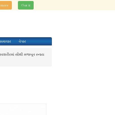
 more
Got it
સમાચાર
વેપાર
નવશરીરમાં સૌથી મજબૂત સ્નાય