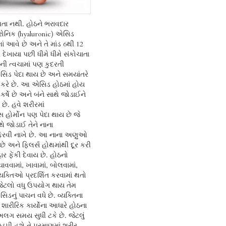
 નથી. હોઠને ભરાવદાર
ોનિક (hyaluronic) એસિડ
ાં આવે છે અને તે માંડ 6થી 12
દેખાયા પછી ધીમે ધીમે સંકોચાતા
ની ત્વચામાં પણ કુદરતી
િડ પેદા થાય છે અને સમયાંતરે
 કરે છે. આ એસિડ હોઠમાં હોય
કર્ષે છે અને બંને સાથે જોડાઈને
 છે. હવે શરીરમાં
 હોર્મોન પણ પેદા થાય છે જે
 જોડાઈ તેને નાના
ં ફેરવી નાખે છે. આ નાના અણુઓ
છે અને ફિલર્સ હોથમાંથી દૂર કરી
ર ફેંકી દેવાય છે. હોઠનો
વામાં, ખાવામાં, બોલવામાં,
યક્તિઓ પ્રદર્શિત કરવામાં થતો
 જેટલો વધુ ઉપયોગ થાય તેમ
ડનું પાચન વધે છે. વ્યક્તિના
શારીરિક કાર્યોના આધારે હોઠના
ગ સમય સુધી ટકે છે. જેટલું
પી હશે તે પ્રમાણમાં શરીર