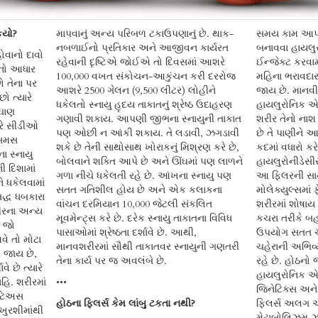
કયો?
માપવાનું અન્ય પરિબળ ટકાઉપણાનું છે. થાક-
સમય કામ આપતા
નબળાઈનો પ્રતિકાર અને આજીવન કાર્યરત
બનાવવા હાયલુર
ોવાનો દાવો
રહેવાની દૃષ્ટિએ જોઈએ તો દિવસમાં આશરે
ઈન્જેક્ટ કરવામ
ેનો આધાર
100,000 વખત સંકોચન-આકુંચન કરી દરરોજ
મહિના ભરાવદાર 
ો તેના પર
આશરે 2500 ગેલન (9,500 લીટર) લોહીને
જાય છે. માનવી
ો ત્યારે
ધકેલતો સ્નાયુ હૃદય તાકાતનું શ્રેષ્ઠ ઉદાહરણ
હાયલુરોનિક એસ
રઘાણ
ગણાવી શકાય. આપણી જીભના સ્નાયુની તાકાત
શરીર તેનો નાશ
યારે સીડીઓ
પણ ઓછી ન આંકી શકાય. તે લડાવી, ઝગડાવી
છે તે પાણીને આ
્સિમસ
શકે છે તેની સાથોસાથ ખોરાકનું મિશ્રણ કરે છે,
કદમાં વધારો કરે
ા સ્નાયુ
બોલવાને શક્તિ આપે છે અને ઊંઘમાં પણ લાળને
હાયલુરોનીડેસીસ
ી દિશામાં
ગળા નીચે ધકેલતી રહે છે. આંખના સ્નાયુ પણ
આ ફિલરની સાથે
ે ધકેલવામાં
સતત ગતિશીલ હોય છે અને એક કલાકના
મોલેક્યુલ્સમા
દ્ધ ધબકારા
વાંચન દરમિયાન 10,000 જેટલી સંકલિત
શરીરમાં શોષાય 
રીરના અન્ય
મૂવમેન્ટ્સ કરે છે. દરેક સ્નાયુ તાકાતના વિવિધ
કચરા તરીકે બહા
. જો
પાસાઓમાં શ્રેષ્ઠતા દર્શાવે છે. આથી,
ઉપયોગ સતત ચાવ
વે તો મોટા
માનવશરીરમાં સૌથી તાકાતવર સ્નાયુની ગણતરી
ચહેરાની અભિવ્
ી જાય છે,
તેના કાર્ય પર જ અવલંબે છે.
રહે છે. હોઠનો
ે છે ત્યારે
હાયલુરોનિક એસિ
િ. શરીરમાં
•••
જિનેટિક્સ અને 
લુટેઅસ
હોઠના ફિલર્સ કેમ લાંબુ ટકતા નથી?
ફિલર્સ અલગ અલ
ખુરશીમાંથી
મેટાબોલિઝમ ઝડ