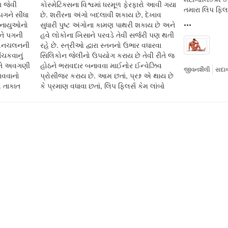
 જેવી
કોસ્મેટિક્સના વિશ્વમાં ધરમૂળ ફેરફારો આવી ગયા
તમારા લિપ ફિલર
પગને સીધા
છે. શરીરના અંગો બદલાવી શકાય છે, દેખાવ
સ્નાયુઓનો
સુધારી પુષ્ટ અંગોના કામણ પાથરી શકાય છે અને
•••
અને પગની
હવે લોકોના ખિસાને પરવડે તેવી સર્જરી પણ થતી
 હલનચલનની
રહે છે. સ્ત્રીઓ દ્વારા સ્તનનો ઉભાર વધારવા
ચકવાનું
સિલિકોન જેલીનો ઉપયોગ કરાય છે તેવી રીતે જ
રીતે અવગણી
હોઠને ભરાવદાર બનાવવા માઈનોર ઈન્વેઝિવ
જીવનશૈલી
સદાબ
ાવવાનો
પ્રોસીજર કરાય છે. આમ છતાં, પ્રશ્ન એ થાય છે
. તાકાત
કે પ્રમાણ વધાવા છતાં, લિપ ફિલર્સ કેમ લાંબો