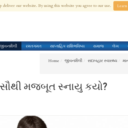
 Aug 2026
p deliver our website. By using this website you agree to our use.
Learn
જીવનશૈલી
રમતગમત
સાપ્તાહિક રાશિભવિષ્ય
સમાજ
લેખ
Home
જીવનશૈલી
સદાબહાર સ્વાસ્થ્ય
મા
 સૌથી મજબૂત સ્નાયુ કયો?