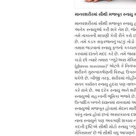
માનવશરીરમાં સૌથી મજબૂત સ્નાયુ 
માનવશરીરમાં સૌથી મજબૂત સ્નાયુ હ
અનેક સ્નાયુઓ કરી શકે તેમ છે, જ
તમે તાકાતની માપણી કેવી રીતે કરો છ
છે. તમે કડક સફરજનનું બટકું તોડો છ
તમારા જડબાનાં સ્નાયુ ફળનો કચ્ચ
કરવામાં દાંતને મદદ કરે છે. તમે જ્
ચડો છો ત્યારે તમારા ‘ગ્લુટેઅસ મેક
(gluteus maximus)’ એટલે કે નિતંબન
શરીરને ગુરુત્વાકર્ષણની વિરુદ્ધ ઉપરન
ધકેલે છે. બીજી તરફ, શરીરમાં લોહીન
સતત કાર્યરત સ્નાયુ હૃદય પણ તાલબ
કરે રાખે છે. આ દરેક સ્નાયુ અને શ
સ્નાયુઓ મહત્ત્વની ભૂમિકા ભજવે છે
ઉત્પાદિત બળને ધ્યાનમાં રાખવામાં આ
સ્નાયુઓ મજબૂત હોવામાં મેદાન માર
પરંતુ નાના હોવાં છતાં અસરકારતા દર્શાવ
નાના સ્નાયુને પણ અવગણી શકાય નહ
કદની દૃષ્ટિએ સૌથી મોટો સ્નાયુ ‘ગ્
મેક્સિમસ’ છે જે સૌથી વધુ આપણને 