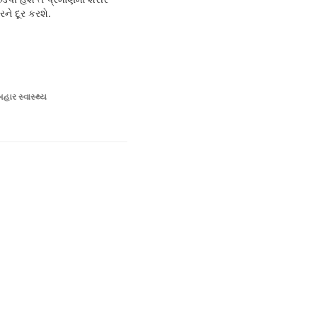
ને દૂર કરશે.
હાર સ્વાસ્થ્ય