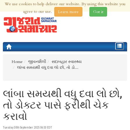
We use cookies to help deliver our website. By using this website you
8th Aug 2026 | Updated at 01:05pm 8th Aug 2026
agree to our use.
Learn more
Got it
Toggle
navigat
Home
જીવનશૈલી
સદાબહાર સ્વાસ્થ્ય
લાંબા સમયથી વધુ દવા લો છો, તો ડો...
લાંબા સમયથી વધુ દવા લો છો,
તો ડોક્ટર પાસે ફરીથી ચેક
કરાવો
Tuesday 30th September 2025 06:53 EDT