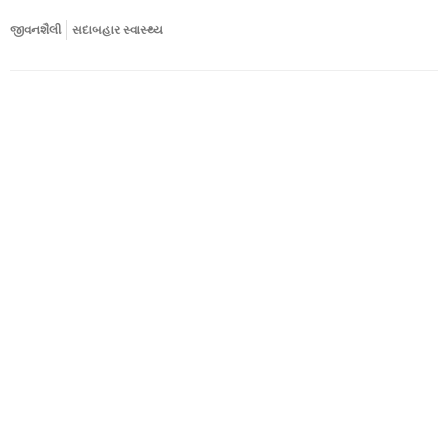
જીવનશૈલી
સદાબહાર સ્વાસ્થ્ય