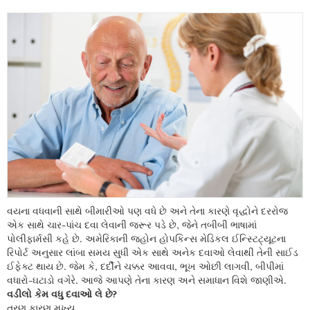
વયના વધવાની સાથે બીમારીઓ પણ વધે છે અને તેના કારણે વૃદ્ધોને દરરોજ
એક સાથે ચાર-પાંચ દવા લેવાની જરૂર પડે છે, જેને તબીબી ભાષામાં
પોલીફાર્મસી કહે છે. અમેરિકાની જ્હોન હોપકિન્સ મેડિકલ ઈન્સ્ટિટ્યૂટના
રિપોર્ટ અનુસાર લાંબા સમય સુધી એક સાથે અનેક દવાઓ લેવાથી તેની સાઈડ
ઈફેક્ટ થાય છે. જેમ કે, દર્દીને ચક્કર આવવા, ભૂખ ઓછી લાગવી, બીપીમાં
વધારો-ઘટાડો વગેરે. આજે આપણે તેના કારણ અને સમાધાન વિશે જાણીએ.
વડીલો કેમ વધુ દવાઓ લે છે?
ત્રણ કારણ મુખ્ય