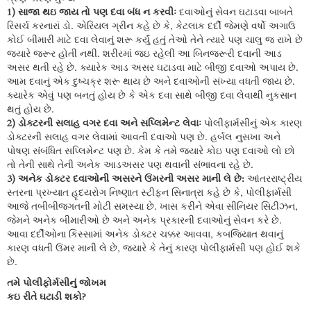
1) સાજા થઇ જાય તો પણ દવા બંધ ન કરવીઃ
દવાઓનું સેવન ઘટાડવા બાબતે
રિસર્ચ કરનારાં ડો. એરિયલ ગ્રીન કહે છે કે, કેટલાક દર્દી જેમણે વર્ષો અગાઉ
કોઈ બીમારી માટે દવા લેવાનું શરૂ કર્યું હતું તેઓ તેને ત્યારે પણ ચાલુ જ રાખે છે
જ્યારે જરૂર હોતી નથી. શરીરમાં જઇ રહેલી આ બિનજરૂરી દવાની આડ
અસર થતી રહે છે. ક્યારેક આડ અસર ઘટાડવા માટે બીજી દવાઓ અપાય છે.
આમ દવાનું એક દુષ્ચક્ર શરૂ થાય છે અને દવાઓની સંખ્યા વધતી જાય છે.
ક્યારેક એવું પણ બનતું હોય છે કે એક દવા સાથે બીજી દવા લેવાથી નુકસાન
થતું હોય છે.
2) ડોક્ટરની સલાહ વગર દવા અને સપ્લિમેન્ટ લેવાઃ
પોલીફાર્મસીનું એક કારણ
ડોક્ટરની સલાહ વગર લેવામાં આવતી દવાઓ પણ છે. હર્બલ નુસખા અને
પોષણ સંબંધિત સપ્લિમેન્ટ પણ છે. કેમ કે તમે જ્યારે કોઇ પણ દવાઓ લો છો
તો તેની સાથે તેની અનેક આડઅસર પણ થવાની સંભાવના રહે છે.
3) અનેક ડોક્ટર દવાઓની અસરને ઉંમરની અસર માની લે છે:
આંતરરાષ્ટ્રીય
સ્તરના પ્રખ્યાત હૃદયરોગ નિષ્ણાત સ્ટીફન સિનાત્રા કહે છે કે, પોલીફાર્મસી
આજે તબીબીજગતની મોટી સમસ્યા છે. ખાસ કરીને એવા સીનિયર સિટીઝન,
જેમને અનેક બીમારીઓ છે અને અનેક પ્રકારની દવાઓનું સેવન કરે છે.
આવા દર્દીઓના કિસ્સામાં અનેક ડોક્ટર ચક્કર આવવા, કબજિયાત થવાનું
કારણ વધતી ઉંમર માની લે છે, જ્યારે કે તેનું કારણ પોલીફાર્મસી પણ હોઈ શકે
છે.
તમે પોલીફોર્મસીનું જોખમ
કઇ રીતે ઘટાડી શકો?