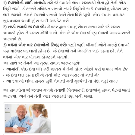
1) દવાઓની યાદી બનાવોઃ
તમે જે દવાઓ લાંબા સમયથી લેતા હો તેની એક
ચિઠ્ઠી રાખો. ડોક્ટરને તબિયત બતાવો ત્યારે ચિઠ્ઠીની સાથે દવાઓનું બોક્સ પણ
લઈ જાઓ. તેમને દવાઓ બતાવો અને તેના વિશે પૂછો. કોઈ દવામાં વધ-ઘટ
સુચવવામાં આવી હોય યાદી અપડેટ કરો.
2) નક્કી સમયે જ દવા લોઃ
ડોક્ટર દ્વારા દવાનું સેવન કરવા માટે જે સમય
અપાયો હોય તે સમય નોંધી રાખો, કેમ કે એક દવા બીજી દવાની આડઅસરને
અટકાવે છે.
3) વર્ષમાં એક વાર દવાઓનો રિવ્યુ કરોઃ
જુદી જુદી બીમારીઓને કારણે દવાઓ
પણ વારંવાર બદલાતી હોય છે. જે દવાઓ તમે નિયમિત લઈ રહ્યા છો, તેને
વર્ષમાં એક વાર પોતાના ડોક્ટરને બતાવો.
આ સાથે જ તેમને આ ત્રણ સવાલ જરૂર પૂછોઃ
• આમાંથી કોઇ દવા બંધ કરી શકાય કે તેનો ડોઝ ઓછો કરી શકાય એમ છે?
• જે દવા લઇ રહ્યા છીએ તેની કોઇ આડઅસર તો નથી ને?
• આ દવાઓ લાંબા સમય સુધી લેવાથી નવી મુશ્કેલી તો પેદા નહીં થાય?
આ સવાલોના જે જવાબ મળશે તેનાથી બિનજરૂરી દવાઓનું સેવન પેટમાં જતી
અટકશે, અને તમે તેની આડ અસરથી પણ બચી જશો.