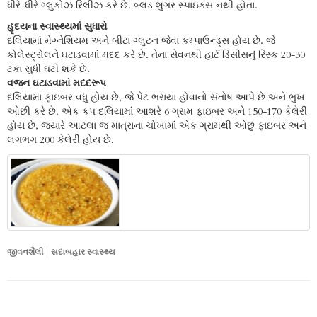
ધીરે-ધીરે ગ્લુકોઝ રિલીઝ કરે છે. બ્લડ શુગર સ્પાઇક્સ નથી હોતા.
હૃદયના સ્વાસ્થ્યમાં સુધારો
દલિયામાં મેગ્નેશિયમ અને બીટા ગ્લુટન જેવા કમ્પાઉન્ડ્સ હોય છે. જે
કોલેસ્ટ્રોલને ઘટાડવામાં મદદ કરે છે. તેના સેવનથી હાર્ટ ડિસીસનું રિસ્ક 20-30
ટકા સુધી ઘટી શકે છે.
વજન ઘટાડવામાં મદદરૂપ
દલિયામાં ફાઇબર વધુ હોય છે, જે પેટ ભરાયા હોવાનો સંતોષ આપે છે અને ભુખ
ઓછી કરે છે. એક કપ દલિયામાં આશરે 6 ગ્રામ ફાઇબર અને 150-170 કેલેરી
હોય છે, જ્યારે આટલા જ માત્રાના ચોખામાં એક ગ્રામથી ઓછું ફાઇબર અને
લગભગ 200 કેલેરી હોય છે.
જીવનશૈલી
સદાબહાર સ્વાસ્થ્ય