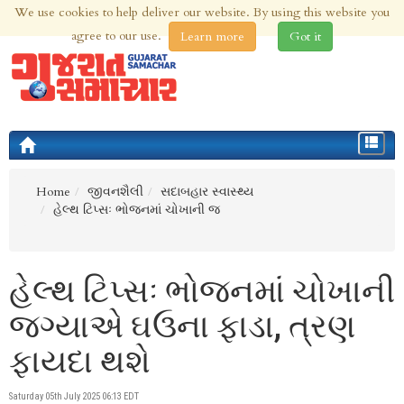
We use cookies to help deliver our website. By using this website you
7th Aug 2026 | Updated at 12:00am 7th Aug 2026
agree to our use.
Learn more
Got it
Toggle
navigat
Home
જીવનશૈલી
સદાબહાર સ્વાસ્થ્ય
હેલ્થ ટિપ્સઃ ભોજનમાં ચોખાની જ
હેલ્થ ટિપ્સઃ ભોજનમાં ચોખાની
જગ્યાએ ઘઉના ફાડા, ત્રણ
ફાયદા થશે
Saturday 05th July 2025 06:13 EDT