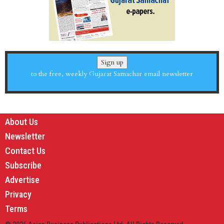
Sign up
to the free, weekly Gujarat Samachar email newsletter
About Us
Newsletter
Contact Us
Subscribe
Advertise
Privacy
Terms