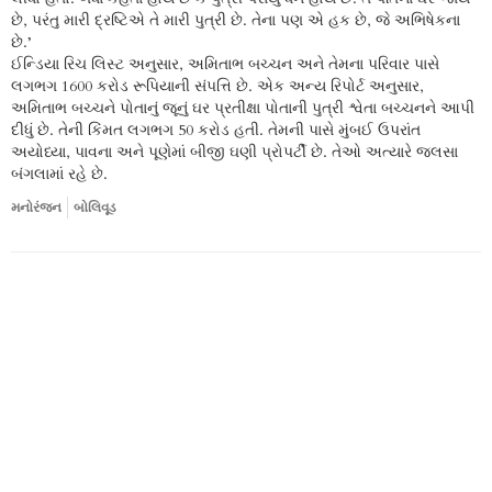
છે, પરંતુ મારી દ્રષ્ટિએ તે મારી પુત્રી છે. તેના પણ એ હક છે, જે અભિષેકના
છે.’
ઈન્ડિયા રિચ લિસ્ટ અનુસાર, અમિતાભ બચ્ચન અને તેમના પરિવાર પાસે
લગભગ 1600 કરોડ રૂપિયાની સંપત્તિ છે. એક અન્ય રિપોર્ટ અનુસાર,
અમિતાભ બચ્ચને પોતાનું જૂનું ઘર પ્રતીક્ષા પોતાની પુત્રી શ્વેતા બચ્ચનને આપી
દીધું છે. તેની કિંમત લગભગ 50 કરોડ હતી. તેમની પાસે મુંબઈ ઉપરાંત
અયોધ્યા, પાવના અને પૂણેમાં બીજી ઘણી પ્રોપર્ટી છે. તેઓ અત્યારે જલસા
બંગલામાં રહે છે.
મનોરંજન
બોલિવૂડ