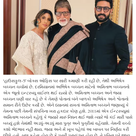
‘હાઉસફુલ-5’ બોક્સ ઓફિસ પર સારી કમાણી કરી રહી છે, તેથી અભિષેક
બચ્ચન ચર્ચામાં છે. દરમિયાનમાં અભિષેક બચ્ચન માટેનો અમિતાભ બચ્ચનનો
એક જૂનો ઇન્ટરવ્યૂ વાઈરલ થઈ રહ્યો છે. અમિતાભ બચ્ચન અને જયા
બચ્ચન ઘણી વાર કહે છે કે તેમણે પોતાનાં બંને બાળકો અભિષેક અને શ્વેતાનો
સમાન રીતે ઉછેર કર્યો છે. એને ધ્યાનમાં રાખતાં અમિતાભ બચ્ચને જણાવ્યું કે
તેમના પછી તેમની સંપત્તિના ખરા હકદાર કોણ હશે. 2011માં એક ઈન્ટરવ્યૂમાં
અમિતાભ બચ્ચને કહેલું કે જ્યારે મારું નિધન થઈ જશે ત્યારે જે કંઈ મારી પાસે
બચ્યું હશે તેમાંથી અડધું-અડધું મારા પુત્ર અને પુત્રીમાં વહેંચાશે. તેમની વચ્ચે
કશો ભેદભાવ નહીં થાય. જયા અને મેં ખૂબ પહેલાં આ બાબત પર નિર્ણય કરી
લીધો હતો. બધા કહેતા હોય છે કે પુત્રી પરાયું ધન હોય છે. તે પતિના ઘરે જાય