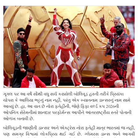
ગૂગલ પર આ વર્ષે સૌથી વધુ સર્ચ કરાયેલી બોલિવૂડ હસ્તી તરીકે પ્રિયંકા
ચોપરા કે આલિયા ભટ્ટનું નામ નહીં, પરંતુ એક ખ્યાતનામ ડાન્સરનું નામ સામે
આવ્યું છે. હા, આ વાત છે નોરા ફતેહીની, જેણે ફિફા વર્લ્ડ કપ 2026ની
ઓપનિંગ સેરેમનીમાં શાનદાર પરફોર્મન્સ આપીને આંતરરાષ્ટ્રીય સ્તરે પોતાની
ઓળખ બનાવી છે.
બોલિવૂડની જાણીતી ડાન્સર અને એક્ટ્રેસ નોરા ફતેહી માત્ર ભારતમાં જ નહીં,
પણ સમગ્ર વિશ્વમાં લોકપ્રિય થઈ ગઈ છે. ગ્લેમરસ ડાન્સ અને આગવી