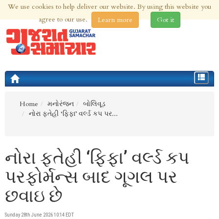
We use cookies to help deliver our website. By using this website you
10th Aug 2026 | Updated at 12:47am 10th Aug 2026
agree to our use.
Learn more
Got it
Toggle
navigat
Home
મનોરંજન
બોલિવૂડ
નોરા ફતેહી ‘ફિફા’ વર્લ્ડ કપ પર...
નોરા ફતેહી ‘ફિફા’ વર્લ્ડ કપ
પરફોર્મન્સ બાદ ગૂગલ પર
છવાઇ છે
Sunday 28th June 2026 10:14 EDT