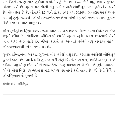
સ્ટાઈલને કારણે નોરા હંમેશા ચર્ચામાં રહે છે. આ વચ્ચે તેણે વધુ એક સફળતા
હાંસલ કરી છે. ગૂગલ પર સૌથી વધુ સર્ચ થનારી બોલિવૂડ સ્ટાર હવે નોરા બની
છે. નોંધનીય છે કે, નોરાએ 12 જૂને ફિફા વર્લ્ડ કપ 2026માં શાનદાર પરફોર્મન્સ
આપ્યું હતું, ત્યારથી લોકો ઇન્ટરનેટ પર તેના ગીતો, ફિલ્મો અને અંગત જીવન
વિશે જાણવા માટે આતુર છે.
નોરા ફતેહીએ ફિફા વર્લ્ડ કપમાં શાનદાર પ્રદર્શનથી વિશ્વભરના દર્શકોના દિલ
જીતી લીધા છે. સોશિયલ મીડિયાથી લઈને ગૂગલ સુધી તમામ જગ્યાએ તેની
ખૂબ ચર્ચા થઈ રહી છે, જેના કારણે તે અત્યારે સૌથી વધુ ચર્ચામાં રહેલા
સિતારાઓમાંથી એક બની ગઈ છે.
ગૂગલ ટ્રેન્ડ્સના આંકડા મુજબ, નોરા સૌથી વધુ સર્ચ કરવામાં આવેલી બોલિવૂડ
હસ્તી બની છે. આ સિદ્ધિ હાંસલ કરી તેણે પ્રિયંકા ચોપરા, આલિયા ભટ્ટ અને
દીપિકા પાદુકોણ જેવી મોટી એક્ટ્રેસને પણ પાછળ છોડી દીધી છે. દુનિયાભરના
લોકો નોરા વિશે વધુ જાણવા માટે ગૂગલ પર સર્ચ કરી રહ્યા છે, જે તેની વૈશ્વિક
લોકપ્રિયતાનો પુરાવો છે.
મનોરંજન
બોલિવૂડ