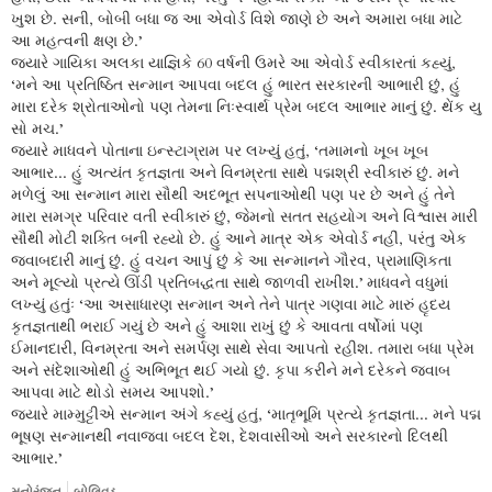
ખુશ છે. સની, બોબી બધા જ આ એવોર્ડ વિશે જાણે છે અને અમારા બધા માટે
આ મહત્વની ક્ષણ છે.’
જ્યારે ગાયિકા અલકા યાજ્ઞિકે 60 વર્ષની ઉમરે આ એવોર્ડ સ્વીકારતાં કહ્યું,
‘મને આ પ્રતિષ્ઠિત સન્માન આપવા બદલ હું ભારત સરકારની આભારી છું, હું
મારા દરેક શ્રોતાઓનો પણ તેમના નિઃસ્વાર્થ પ્રેમ બદલ આભાર માનું છું. થેંક યુ
સો મચ.’
જ્યારે માધવને પોતાના ઇન્સ્ટાગ્રામ પર લખ્યું હતું, ‘તમામનો ખૂબ ખૂબ
આભાર... હું અત્યંત કૃતજ્ઞતા અને વિનમ્રતા સાથે પદ્મશ્રી સ્વીકારું છું. મને
મળેલું આ સન્માન મારા સૌથી અદભૂત સપનાઓથી પણ પર છે અને હું તેને
મારા સમગ્ર પરિવાર વતી સ્વીકારું છું, જેમનો સતત સહયોગ અને વિશ્વાસ મારી
સૌથી મોટી શક્તિ બની રહ્યો છે. હું આને માત્ર એક એવોર્ડ નહીં, પરંતુ એક
જવાબદારી માનું છું. હું વચન આપું છું કે આ સન્માનને ગૌરવ, પ્રામાણિકતા
અને મૂલ્યો પ્રત્યે ઊંડી પ્રતિબદ્ધતા સાથે જાળવી રાખીશ.’ માધવને વધુમાં
લખ્યું હતુંઃ ‘આ અસાધારણ સન્માન અને તેને પાત્ર ગણવા માટે મારું હૃદય
કૃતજ્ઞતાથી ભરાઈ ગયું છે અને હું આશા રાખું છું કે આવતા વર્ષોમાં પણ
ઈમાનદારી, વિનમ્રતા અને સમર્પણ સાથે સેવા આપતો રહીશ. તમારા બધા પ્રેમ
અને સંદેશાઓથી હું અભિભૂત થઈ ગયો છું. કૃપા કરીને મને દરેકને જવાબ
આપવા માટે થોડો સમય આપશો.’
જ્યારે મામ્મુટ્ટીએ સન્માન અંગે કહ્યું હતું, ‘માતૃભૂમિ પ્રત્યે કૃતજ્ઞતા... મને પદ્મ
ભૂષણ સન્માનથી નવાજવા બદલ દેશ, દેશવાસીઓ અને સરકારનો દિલથી
આભાર.’