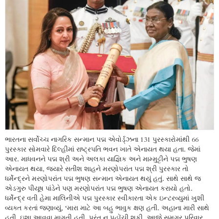
ભારતના સર્વોચ્ચ નાગરિક સન્માન પદ્મ એવોર્ડ્ઝના 131 પુરસ્કારોમાંથી 66
પુરસ્કાર સોમવારે દિલ્હીમાં રાષ્ટ્રપતિ ભવન ખાતે એનાયત થયા હતા. જેમાં
આર. માધવનને પદ્મ શ્રી અને અલકા યાજ્ઞિક અને મામ્મુટ્ટીને પદ્મ ભુષણ
એનાયત થયા, જ્યારે સતીશ શાહને મરણોપરાંત પદ્મ શ્રી પુરસ્કાર તો
ધર્મેન્દ્રને મરણોપરાંત પદ્મ ભુષણ સન્માન એનાયત થયું હતું. સાથે સાથે જ
એડગુરુ પીયૂષ પાંડેને પણ મરણોપરાંત પદ્મ ભુષણ એનાયત કરાયો હતો.
ધર્મેન્દ્ર વતી હેમા માલિનીએ પદ્મ પુરસ્કાર સ્વીકારતા એક ઇન્ટરવ્યુમાં ખુશી
વ્યક્ત કરતાં જણાવ્યું, ‘મારા માટે આ બહુ ભાવુક ક્ષણ હતી. અહાના મારી સાથે
હતી, ઇશા આવવા માગતી હતી, પરંતુ ન પહોંચી શકી. આજે સમગ્ર પરિવાર