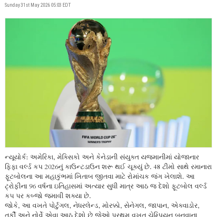
Sunday 31st May 2026 05:03 EDT
ન્યૂયોર્ક: અમેરિકા, મેક્સિકો અને કેનેડાની સંયુક્ત યજમાનીમાં યોજાનાર
ફિફા વર્લ્ડ કપ 2026નું કાઉન્ટડાઉન શરૂ થઈ ચૂક્યું છે. 48 ટીમો સાથે રમાનારા
ફૂટબોલના આ મહાકુંભમાં ખિતાબ જીતવા માટે રોમાંચક જંગ ખેલાશે. આ
ટ્રોફીના 96 વર્ષના ઇતિહાસમાં અત્યાર સુધી માત્ર આઠ જ દેશો ફૂટબોલ વર્લ્ડ
કપ પર કબ્જો જમાવી શક્યા છે.
જોકે, આ વખતે પોર્ટુગલ, નેધરલેન્ડ, મોરક્કો, સેનેગલ, જાપાન, એક્વાડોર,
તુર્કી અને નોર્વે એવા આઠ દેશો છે જેઓ પ્રથમ વખત ચેમ્પિયન બનવાના