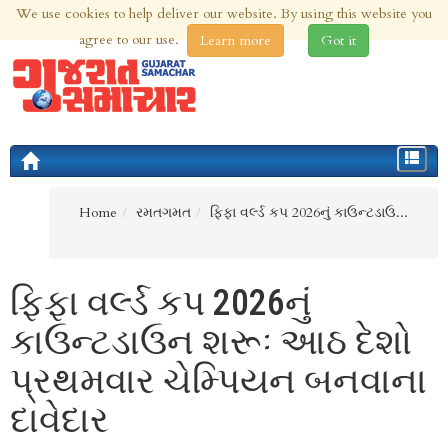
We use cookies to help deliver our website. By using this website you
6th Aug 2026 | Updated at 09:32pm 6th Aug 2026
agree to our use.
Learn more
Got it
Toggle
navigat
Home
રમતગમત
ફિફા વર્લ્ડ કપ 2026નું કાઉન્ટડાઉ...
ફિફા વર્લ્ડ કપ 2026નું
કાઉન્ટડાઉન શરૂઃ આઠ દેશો
પ્રથમવાર ચેમ્પિયન બનવાના
દાવેદાર