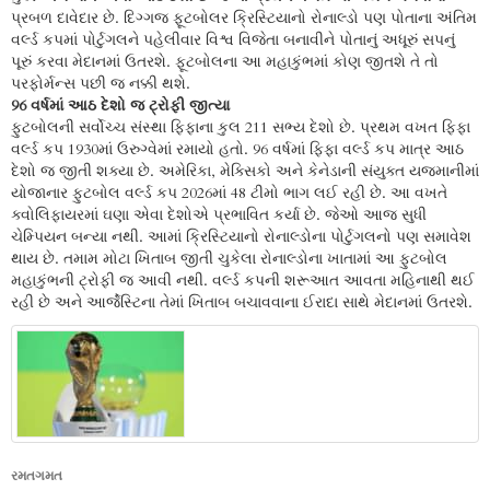
પ્રબળ દાવેદાર છે. દિગ્ગજ ફૂટબોલર ક્રિસ્ટિયાનો રોનાલ્ડો પણ પોતાના અંતિમ
વર્લ્ડ કપમાં પોર્ટુગલને પહેલીવાર વિશ્વ વિજેતા બનાવીને પોતાનું અધૂરું સપનું
પૂરું કરવા મેદાનમાં ઉતરશે. ફૂટબોલના આ મહાકુંભમાં કોણ જીતશે તે તો
પરફોર્મન્સ પછી જ નક્કી થશે.
96 વર્ષમાં આઠ દેશો જ ટ્રોફી જીત્યા
ફુટબોલની સર્વોચ્ચ સંસ્થા ફિફાના કુલ 211 સભ્ય દેશો છે. પ્રથમ વખત ફિફા
વર્લ્ડ કપ 1930માં ઉરુગ્વેમાં રમાયો હતો. 96 વર્ષમાં ફિફા વર્લ્ડ કપ માત્ર આઠ
દેશો જ જીતી શક્યા છે. અમેરિકા, મેક્સિકો અને કેનેડાની સંયુક્ત યજમાનીમાં
યોજાનાર ફુટબોલ વર્લ્ડ કપ 2026માં 48 ટીમો ભાગ લઈ રહી છે. આ વખતે
ક્વોલિફાયરમાં ઘણા એવા દેશોએ પ્રભાવિત કર્યા છે. જેઓ આજ સુધી
ચેમ્પિયન બન્યા નથી. આમાં ક્રિસ્ટિયાનો રોનાલ્ડોના પોર્ટુગલનો પણ સમાવેશ
થાય છે. તમામ મોટા ખિતાબ જીતી ચુકેલા રોનાલ્ડોના ખાતામાં આ ફુટબોલ
મહાકુંભની ટ્રોફી જ આવી નથી. વર્લ્ડ કપની શરૂઆત આવતા મહિનાથી થઈ
રહી છે અને આર્જેસ્ટિના તેમાં ખિતાબ બચાવવાના ઈરાદા સાથે મેદાનમાં ઉતરશે.
રમતગમત