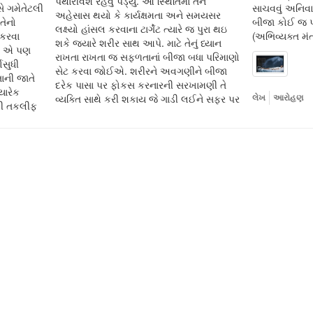
પથારીવશ રહેવું પડ્યું. આ સ્થિતિમાં તેને
ે ગમેતેટલી
સાચવવું અનિવાર્
અહેસાસ થયો કે કાર્યક્ષમતા અને સમયસર
તેનો
બીજા કોઈ જ પ
લક્ષ્યો હાંસલ કરવાના ટાર્ગેટ ત્યારે જ પુરા થઇ
 કરવા
(અભિવ્યક્ત મં
શકે જયારે શરીર સાથ આપે. માટે તેનું ધ્યાન
તો એ પણ
રાખતા રાખતા જ સફળતાનાં બીજા બધા પરિમાણો
ોસુધી
સેટ કરવા જોઈએ. શરીરને અવગણીને બીજા
ાની જાતે
દરેક પાસા પર ફોકસ કરનારની સરખામણી તે
યારેક
વ્યક્તિ સાથે કરી શકાય જે ગાડી લઈને સફર પર
લેખ
આરોહણ
ટલી તકલીફ