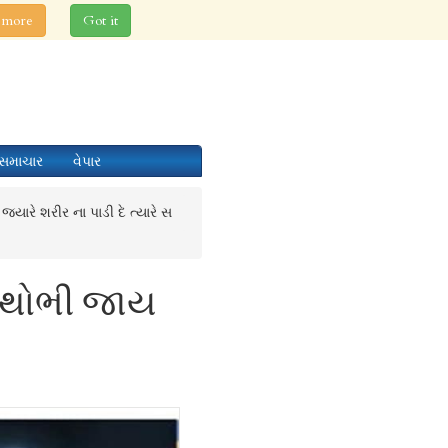
 more
Got it
સમાચાર
વેપાર
જયારે શરીર ના પાડી દે ત્યારે સ
તા થોભી જાય