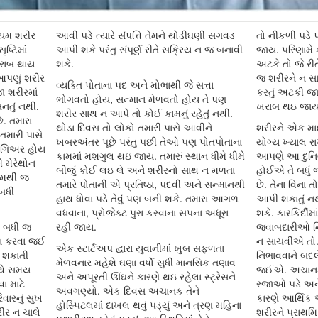
યમ શરીર
આવી પડે ત્યારે સંપત્તિ તેમને થોડીઘણી સગવડ
તો નીકળી પડે પર
ષ્ટિમાં
આપી શકે પરંતુ સંપૂર્ણ રીતે સક્રિય ન જ બનાવી
જાય. પરિણામે
રાબ થાય
શકે.
અટકે તો જે રીત
પણું શરીર
જ શરીરને ન સ
વ્યક્તિ પોતાના પદ અને મોભાથી જે સત્તા
 શરીરમાં
કરતું અટકી જા
ભોગવતો હોય, સન્માન મેળવતો હોય તે પણ
નતું નથી.
ખરાબ થઇ જાય
શરીર સાથ ન આપે તો કોઈ કામનું રહેતું નથી.
. તમારા
થોડા દિવસ તો લોકો તમારી પાસે આવીને
શરીરને એક માધ
તમારી પાસે
ખબરઅંતર પૂછે પરંતુ પછી તેઓ પણ પોતપોતાના
યોગ્ય ખ્યાલ ર
ગ ગિઅર હોય
કામમાં મશગુલ થઇ જાય. તમારું સ્થાન ધીમે ધીમે
આપણે આ દુનિયા
 મેરેથોન
બીજું કોઈ લઇ લે અને શરીરનો સાથ ન મળતા
હોઈએ તે બધું
્યમથી જ
તમારે પોતાની એ પ્રતિષ્ઠા, પદવી અને સન્માનથી
છે. તેના વિના 
બધી
હાથ ધોવા પડે તેવું પણ બની શકે. તમારા આગળ
આપી શકાતું નથ
વધવાના, પ્રોજેક્ટ પુરા કરવાના સપના અધૂરા
શકે. કારકિર્દીમ
ી બધી જ
રહી જાય.
જવાબદારીઓ નિભ
રા કરવા જઈ
ન સાચવીએ તો.
એક સ્ટાર્ટઅપ દ્વારા યુવાનીમાં ખુબ સફળતા
ી શકાતી
નિભાવવાને બદ
મેળવનાર મહેશે ઘણા વર્ષો સુધી માનસિક તણાવ
થે સમય
જઈએ. અચાનકથ
અને અપૂરતી ઊંઘને કારણે થઇ રહેલા સ્ટ્રેસને
ા માટે
રજાઓ પડે અને
અવગણ્યો. એક દિવસ અચાનક તેને
વારનું સુખ
કારણે આર્થિક
હોસ્પિટલમાં દાખલ થવું પડ્યું અને ત્રણ મહિના
ીર ન ચાલે
શરીરને પ્રાથમ