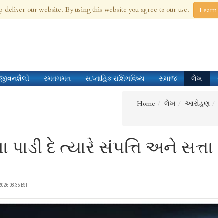
 Aug 2026
p deliver our website. By using this website you agree to our use.
Learn
જીવનશૈલી
રમતગમત
સાપ્તાહિક રાશિભવિષ્ય
સમાજ
લેખ
Home
લેખ
આરોહણ
 પાડી દે ત્યારે સંપત્તિ અને સત્
026 03:35 EST