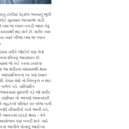
ંતુ ટાંકીમાં પેટ્રોલ ભરવાનું ભૂલી
 કોઈ સૂનસાન જગ્યાએ ગાડી
ે બધા જ પ્લાન બગડી જાય તેવું
ાચવવાથી થઇ શકે છે. શરીર કામ
ય ત્યારે બીજા બધા જ પ્લાન
.
્યમ તરીકે જોઈને પણ તેનો
ાખતા શીખવું આવશ્યક છે.
માં જે કંઈ કરવા ઇચ્છતા
 જ આ શરીરના માધ્યમથી થાય
તો આધ્યાત્મિકતા પર પણ ધ્યાન
ી. વેપાર-ધંધો તો બિલકુલ ન થઇ
ાં ખલેલ પડે. પારિવારિક
ાવવામાં મુશ્ક્લી પડે જો શરીર
 ઘણીવાર તો આપણે જવાબદારી
લે નાહકનો પરિવાર પર બોજ બની
ી બીમારીનો ખર્ચ આવી ચડે,
 આવકમાં ઘટાડો થાય - તેને
 આયોજન પણ બગડી શકે. માટે
િકતા આપીને પોતાનું આરોગ્ય