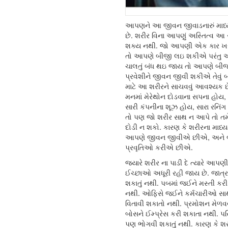
આપણને આ જીવન જીવાડનારું માધ્
છે. શરીર વિના આપણું અસ્તિત્વ આ સૃ
શક્ય નથી. જો આપણી એક કાર ખ
તો આપણે બીજી લઇ શકીએ પરંતુ આ
ચાલતું બંધ થઇ જાય તો આપણે બીજા
પ્રવેશીને જીવન જીવી શકીએ તેવું બ
માટે આ શરીરને સાચવવું આવશ્યક છે
મનમાં મેરેથોન દોડવાના સપના હોય, 
સારી કંપનીના શૂઝ હોય, સારા રનિં
તો પણ જો શરીર સાથ ન આપે તો તમે
દોડી ન શકો. કારણ કે શરીરના માધ
આપણે જીવન જીવીએ છીએ, અને 
પ્રવૃતિઓ કરીએ છીએ.
જયારે શરીર ના પાડી દે ત્યારે આપણ
ઈચ્છાઓ અધૂરી રહી જાય છે. જાત્
શકાતું નથી. પબમાં જઈને મસ્તી કર
નથી. ઓફિસે જઈને કર્મચારીઓ સા
વિતાવી શકાતો નથી. પ્રમોશન મેળવવ
બોસને ઈમ્પ્રેસ કરી શકાતા નથી. પરિ
પણ ભોગવી શકાતું નથી. કારણ કે શર