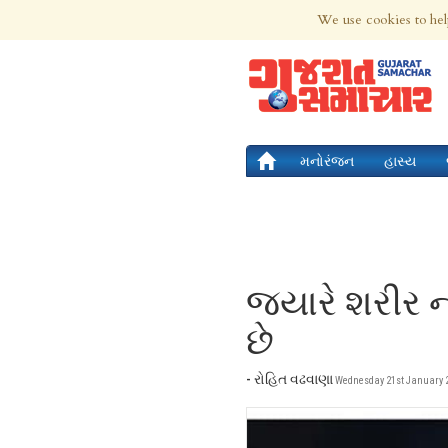
6th Aug 2026 | Updated at 02:11pm 6th
We use cookies to hel
મનોરંજન
હાસ્ય
જયારે શરીર ના
છે
- રોહિત વઢવાણા
Wednesday 21st January 2