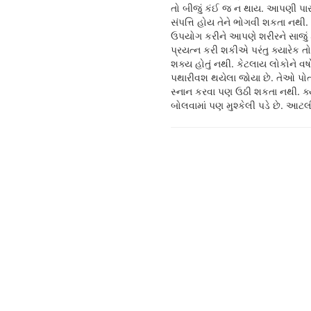
તો બીજું કંઈ જ ન થાય. આપણી પાસ
સંપત્તિ હોય તેને ભોગવી શકતા નથી. 
ઉપયોગ કરીને આપણે શરીરને સાજું
પ્રયત્ન કરી શકીએ પરંતુ ક્યારેક 
શક્ય હોતું નથી. કેટલાય લોકોને વર્ષ
પથારીવશ થયેલા જોયા છે. તેઓ પોત
સ્નાન કરવા પણ ઉઠી શકતા નથી. ક્
બોલવામાં પણ મુશ્કેલી પડે છે. આ