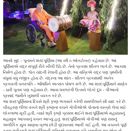
આસો સુદ - પૂનમને શરદપૂર્ણિમા (આ વર્ષે 6 ઓક્ટોબર) કહેવાય છે. આ
પૂર્ણિમાએ ચંદ્ર સંપૂર્ણ રીતે ખીલી ઉઠે છે. તેનો પ્રકાશ શીતળ લાગે છે. આકાશ
નિર્મળ હોય છે. શ્વેત ચાંદની રેલાતી હોય છે. આ રાત્રિએ ચંદ્ર પણ પૃથ્વીની
વધુમાં વધુ નજીક હોય છે. ચંદ્રના આ શાંત - શીતળ પ્રકાશથી અનેક
પ્રકારની વનસ્પતિ - ઔષધિને અત્યંત પોષળ મળે છે. આ શરદપૂર્ણિમાને માણેક
- ઠારી પૂનમ પણ કહેવાય છે. આવા ધવલરંગી ઉત્સવે લોકો દૂધ - પૌંઆનો
પ્રસાદ જમીને ખુશાલી વ્યકત કરે છે.
આ શરદપૂર્ણિમાના દિવસે શ્રી કૃષ્ણ ભગવાને કરેલી રાસલીલાને સૌ યાદ કરે છે.
ચીરહરણ લીલા વખતે શ્રી કૃષ્ણના વચને ગોપીઓએ પોતાનાં વસ્ત્રો લેવા માટે
લોકલાજ મૂકી હતી, ત્યારે શ્રી કૃષ્ણે પ્રસન્ન થઈને શરદપૂર્ણિમાએ મહારાસનું
મહાસુખ આપવાનું વચન આપ્યું હતું. શરદપૂર્ણિમાએ ગોપીઓ પણ રાસનું
અલૌકિક સુખ માણવા વ્રજ છોડી વૃંદાવનમાં આવી ગઈ હતી. આ વચનને પૂર્ણ
કરવા શ્રીકૃષ્ણે શરદપૂર્ણિમાની રાત્રિએ યમુનાના કાંઠે બંસરીના સૂર એવા તો