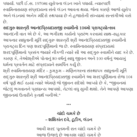
પધાર્યા. પછી ઈ.સ. 1970મા યુરોપના લંડન ખાતે પધાર્યા. ત્યારપછી
સ્વામિનારાયણ સંપ્રદાયના સંતો લંડન આવતા થયા. જેના કારણે આજે યુરોપ
અને લંડનમાં અનેક મંદિરો સ્થપાયા છે ને હજારોની સંખ્યામાં સત્સંગીઓ વસે
છે.
સદગુરુ શાસ્ત્રી આનંદપ્રિયદાસજી સ્વામીનો 104મો પ્રાગટ્યોત્સવ
આનંદની વાત એ છે કે, આ ભગીરથ કાર્યનો પ્રારંભ કરવામાં સાથ-સહકાર
આપનાર સાધુતાની મૂર્તિ સદ્ગુરૂ શાસ્ત્રી શ્રી આનંદપ્રિયદાસજી સ્વામીનો
પ્રાગટ્ય દિન પણ શરદપૂર્ણિમાનો જ છે. સ્વામિનારાયણ સંપ્રદાયમાં
શરદપૂર્ણિમાનો પ્રસંગ જ્યારે નીકળી ત્યારે સૌ આ સદ્ગુરુ સ્વામીને યાદ કરે છે.
કારણ કે, તેઓશ્રીએ પોતાનું 80 વર્ષનું સાધુ જીવન અને 100 વર્ષનું આયખું
ધર્મના પ્રવર્તન માટે સંપ્રદાયને સમર્પિત કર્યું છે.
શ્રી સ્વામિનારાયણ મંદિર - કુમકુમ - મણિનગરના સંસ્થાપક સાધુતાની મૂર્તિ
સદ્ગુરુ શાસ્ત્રી શ્રી આનંદપ્રિયદાસજી સ્વામીને આ શરદપૂર્ણિમાના રોજ 104
વર્ષ પૂર્ણ થઈ રહ્યાં ત્યારે એમણે જે જીવન સંદેશો આપ્યો છે કે, “જીવનમાં
જેટલું ભગવાનને પ્રાધાન્ય આપશો, તેટલાં વધુ સુખી થશો. તેને આપણે આપણા
જીવનમાં ઉતારીને કૃતાર્થ બનીએ."
•••
ચાંદો ચમકે છે
- શશિકાંત દવે, ટૂટીંગ, લંડન
આવી શરદ પૂનમની રાત ચાંદો ચમકે છે
આજ ઉજળું છે આકાશ ચાંદો ચમકે છે