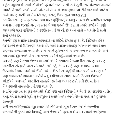
વહેતા મૂક્યા કે, તેમાં ગોપીઓ પ્રેમમાં ઘેલી બની ગઈ હતી. રાસમંડળના મધ્યમાં
રાધાને પોતાની પડખે રાખી એક ગોપી અને એક કૃષ્ણ એ રીતે ભગવાને અનેક
રૂપો ધારણ કર્યા. ગોપીઓને મહારાસનું દિવ્ય સુખ આપ્યું હતું.
સ્વામિનારાયણ સંપ્રદાયમાં આ શરદપૂર્ણિમાનું આગવું મહત્વ છે. સ્વામિનારાયણ
ભગવાન પણ જ્યારે મનુષ્ય સ્વરૂપે આ પૃથ્વી ઉપર હતા ત્યારે તેઓએ ઘણી
જગ્યાએ શરદપૂર્ણિમાનો શરદઉત્સવ ઉજવ્યો છે અને સંતો - ભક્તોની સાથે
રાસે રમ્યા છે.
આજે પણ સ્વામિનારાયણ સંપ્રદાયના મંદિરો દેશમાં હોય કે, વિદેશમાં દરેક
જગ્યાએ તેની ઉજવણી કરાય છે. શ્રી સ્વામિનારાયણ ભગવાનને રાસ રમતાં
શણગાર સજવામાં આવે છે. સંતો અને હરિભક્તો અરસપરસ રાસ રમે છે અને
ત્યારબાદ દૂધ અને પૌઆનો પ્રસાદ સૌને વ્હેંચવામાં આવે છે.
આપણે પણ ઉત્સવ ઉજવવા જોઈએ. ઉત્સવની ઉજવણીના કારણે આપણી
ભારતીય સંસ્કૃતિ અને સંસ્કારો ટકી રહે છે. આપણે પણ અવશ્ય આવા
ઉત્સવોમાં ભાગ લેવો જોઈએ. જો મંદિરમાં ના પહોંચી શકાય તો આપણા ઘરે
પણ ભગવાનને શણગાર કરીને - દૂધ પૌઆનો થાળ ધરાવી ઉત્સવ ઉજવવો
જોઈએ. આપણી ભારતીય સંસ્કૃતિ સંતોના આધારે ટકી રહી છે. સંતોના
વિચરણથી સંસ્કારોનું પોષણ થાય છે.
સ્વામિનારાયણ સંપ્રદાયમાંથી કોઈ પણ સંતે વિદેશની ભૂમિ ઉપર પદાર્પણ નહોતું
કર્યુ, એવા સમયે શ્રી મુક્તજીવન સ્વામીબાપા અને તેમના પ્રથમ પટ્ટશિષ્ય
શાસ્ત્રી
શ્રી આનંદપ્રિયદાસજી સ્વામીએ વિદેશની ભૂમિ ઉપર જઈને ભારતીય
સંસ્કારોની પુષ્ટી માટે વિચાર્યું અને તેઓ સૌ પ્રથમ ઈ.સ. 1948માં આફ્રિકા