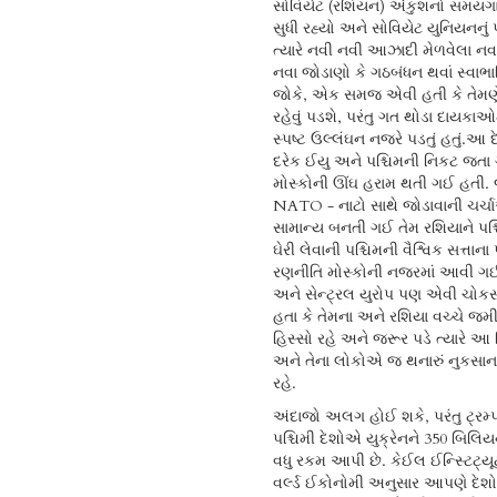
સોવિયેટ (રશિયન) અંકુશનો સમયગ
સુધી રહ્યો અને સોવિયેટ યુનિયનનું
ત્યારે નવી નવી આઝાદી મેળવેલા નવા દ
નવા જોડાણો કે ગઠબંધન થવાં સ્વાભા
જોકે, એક સમજ એવી હતી કે તેમણ
રહેવું પડશે, પરંતુ ગત થોડા દાયકાઓ
સ્પષ્ટ ઉલ્લંઘન નજરે પડતું હતું.આ દ
દરેક ઈયુ અને પશ્ચિમની નિકટ જતા 
મોસ્કોની ઊંઘ હરામ થતી ગઈ હતી. જ
NATO - નાટો સાથે જોડાવાની ચર્
સામાન્ય બનતી ગઈ તેમ રશિયાને પશ
ઘેરી લેવાની પશ્ચિમની વૈશ્વિક સત્તાના 
રણનીતિ મોસ્કોની નજરમાં આવી ગઈ
અને સેન્ટ્રલ યુરોપ પણ એવી ચોક
હતા કે તેમના અને રશિયા વચ્ચે જમ
હિસ્સો રહે અને જરૂર પડે ત્યારે આ 
અને તેના લોકોએ જ થનારું નુકસાન
રહે.
અંદાજો અલગ હોઈ શકે, પરંતુ ટ્રમ
પશ્ચિમી દેશોએ યુક્રેનને 350 બિલ
વધુ રકમ આપી છે. કેઈલ ઈન્સ્ટિટ્યૂ
વર્લ્ડ ઈકોનોમી અનુસાર આપણે દેશ