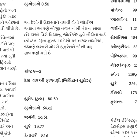
સ્લોવેકીઆ
1
માફક
યુએસએ
0.56
 હિતો અને
પોલેન્ડ
9
 છે ત્યારે
આયર્લેન્ડ
1
અને ઓછામાં
આ દેશોની ઉદારતાને વધાવી લેવી જોઈએ
વી લીધો છે.
અથવા આપણે બીજી નજર નાંખી તેમના સાચા
જર્મની
1,
ઈરાદાઓ વિશે વિચારવું જોઈએ? હવે નીચેના ચાર્ટ
વેન્ટમાં
રોમાનિઆ
1
(કોષ્ટક-2)ના મુખ્ય 10 દેશો પર નજર નાખીએ,
કોઈને પણ
જેમણે લશ્કરી મોરચે યુક્રેનને સૌથી વધુ
ઓસ્ટ્રીઆ
8
ી પાસેથી
ફાળવણી કરી છેઃ
ત્યાં સુધી
બેલ્જિયમ
9
હિસ્સો
નેધરલેન્ડ્ઝ
1
યાને ચરણે
કોષ્ટક—2
સ્પેન
23
દેશ લશ્કરી ફાળવણી (બિલિયન યુરોઝ)
અને રશિયા
યુકે
25
છે જ. આપણે
ઈટાલી
17
ે પછીના
યુરોપ (કુલ)
80.50
ભાગનો
ફ્રાન્સ
તો.
યુએસએ
64.62
1991)ના
જર્મની
16.51
વિયેટ
કેઈલ ઈન્સ્ટિટ્
 થઈ અને
યુકે
13.77
ડેટાસેટ્સ ઘણા 
ં હતું.
યોગ્ય કદર કરું
ડેનમાર્ક
9.16