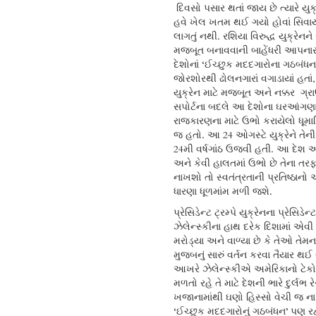
દિવસો પસાર થતાં જાય છે ત્યારે યુક્
હવે ખેલ ખતમ થઈ ગયો હોવાં સિવાય
લાગતું નથી. રશિયા વિરુદ્ધ યુક્રેનને 
મજબૂત બનાવવાની બાહેંધરી આપના
દેશોનાં ‘ઈચ્છુક મદદગારોના ગઠબંધન’ 
જોરશોરથી ઢોલનગારાં વગાડાયાં હતાં, 
યુક્રેન માટે મજબૂત અને નક્કર ગ્ર
સપોર્ટના બદલે આ દેશોના ઘરઆંગણ
રાજકારણના માટે ઉભો કરાયેલો ધૂમા
જ હતો. આ 24 ઓગસ્ટે યુક્રેને તે
24મી વર્ષગાંઠ ઉજવી હતી. આ દેશ અત્
અને કેવી હાલતમાં ઉભો છે તેના ત
નાખશો તો સ્વતંત્રતાની પ્રતિષ્ઠાનો અ
ધારણા ધૂળમાંમ મળી જશે.
પ્રેસિડેન્ટ ટ્રમ્પે યુક્રેનના પ્રેસિડેન્ટ
ઝેલેન્સ્કીના હાથ દરેક દિશામાં એવી 
મરોડ્યા અને વાળ્યા છે કે તેઓ તેમન
મુજબનું સારું વર્તન કરવા તૈયાર થઈ
આખરે ઝેલેન્સ્કીએ અમેરિકાનો ટેક
મળતો રહે તે માટે દેશની ભારે દુર્લભ 
ખજાનામાંથી ઘણો હિસ્સો વેચી જ નાખ
‘ઈચ્છુક મદદગારોનું ગઠબંધન’ પણ રહ