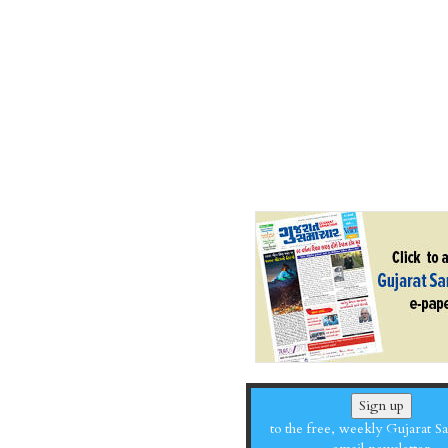
Sign up
to the free, weekly Gujarat 