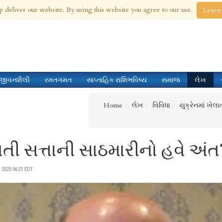
 Aug 2026
p deliver our website. By using this website you agree to our use.
Learn
જીવનશૈલી
રમતગમત
સાપ્તાહિક રાશિભવિષ્ય
સમાજ
લેખ
Home
લેખ
વિવિધા
યુક્રેનમાં ખેલ
લાતી સત્તાની સાઠમારીનો હવે અંત
2025 06:21 EDT