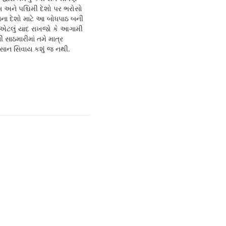
સ અને પશ્ચિમી દેશો પર ભરોસો
ના દેશો માટે આ બોધપાઠ બની
એટલું યાદ રાખજો કે આગામી
 સાઠમારીમાં તમે માત્ર
સાન સિવાય કશું જ નથી.