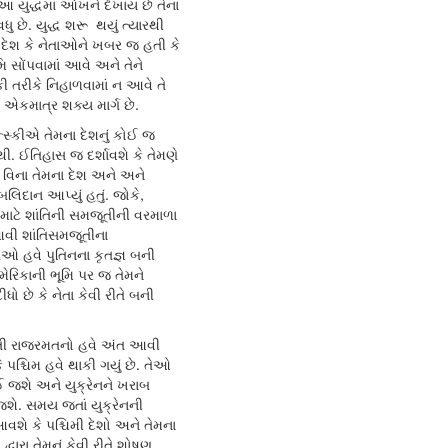
ે આ યુદ્ધમાં આંખને દેખાય છે તેના
ધુ છે. યુદ્ધ શરૂ થયું ત્યારથી
ી દેશ કે નેતાઓને ખબર જ હતી કે
ભૂમિ સોંપવામાં આવે અને તેને
તરીકે નિહાળવામાં ન આવે તે
 એકમાત્ર શક્ય માર્ગ છે.
ેન્સ્કીએ તેમના દેશનું કોઈ જ
નથી. ઈતિહાસ જ દર્શાવશે કે તેમણે
વિના તેમના દેશ અને અને
બલિદાન આપ્યું હતું. જોકે,
ા માટે શાંતિની સમજૂતીની વરમાળા
આવી શાંતિસમજૂતીના
તેઓ હવે પુતિનના કૃતજ્ઞ બની
મેરિકાની ભૂમિ પર જ તેમને
ો છે કે નેતા કેવી રીતે બની
લાતી રાજરમતનો હવે અંત આવી
ે પશ્ચિમ હવે થાકી ગયું છે. તેઓ
 જશે અને યુક્રેનને ખરાબ
જશે. સમય જતાં યુક્રેનની
શે કે પશ્ચિમી દેશો અને તેમના
્વારા તેમનું કેવી રીતે શોષણ