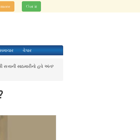
 more
Got it
સમાચાર
વેપાર
ાતી સત્તાની સાઠમારીનો હવે અંત?
?