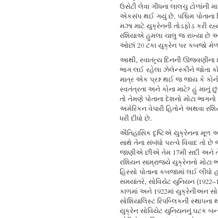
ઉસેટી લેવા ગીધના લાલચુ ટોળાંની 
એકસંપ થઈ ગયું છે. પશ્ચિમ પોતાના
મઝા માટે યુક્રેનની તોડફોડ કરી રહ્યું
રશિયાએ હુમલા ચાલુ જ રાખ્યા છે 
ઓછાં 20 ટકા યુક્રેન પર કબજો મેળ
આથી, સ્વાતંત્ર્ય દિનની ઊજવણીના ઈ
ભાગ લઈ રહેલા ઝેલેન્સ્કીને જોતા 
માત્ર એક પ્રશ્ન થઈ જ જાય કે કોન
સ્વતંત્રતા અને કોના માટે? હું માનું છું 
તો તેમણે પોતાના દેશનો મોટા ભાગનો 
અમેરિકન વેપારી હિતોને અથવા રશિ
ધરી દીધો છે.
ઐતિહાસિક દૃષ્ટિએ યુક્રેનના મૂળ 
સાથે તેના સંબંધો પરત્વે વિવાદ તો 
જાણીએ છીએ તેમ 17મી સદી અને ત
રશિયન સામ્રાજ્યે યુક્રેનનો મોટા 
હિસ્સો પોતાના કબજામાં લઈ લીધો હ
સમયાંતરે, સોવિયેટ યુનિયન (1922–
કાળમાં અને 1922માં યુક્રેનીઅન સો
સોશિયાલિસ્ટ રિપબ્લિકની સ્થાપના
યુક્રેન સોવિયેટ યુનિયનનું ઘટક બન્યુ