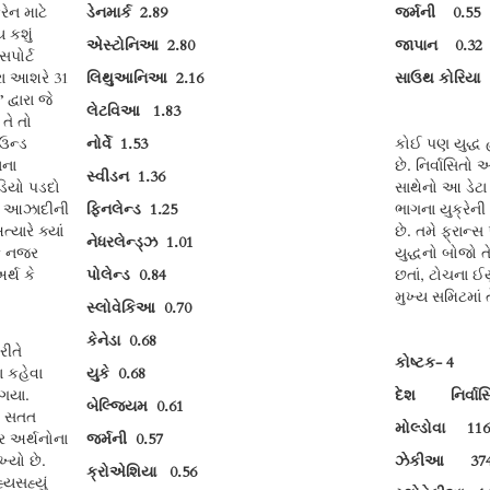
રેન માટે
ડેનમાર્ક
2.89
જર્મની 
 કશું
એસ્ટોનિઆ
2.80
જાપાન 
સપોર્ટ
રા આશરે 31
લિથુઆનિઆ
2.16
સાઉથ કોર
દ્વારા જે
લેટવિઆ
1.83
તે તો
ાઉન્ડ
નોર્વે
1.53
કોઈ પણ યુદ્ધ હ
ાના
છે. નિર્વાસિતો 
સ્વીડન
1.36
ડિયો પડદો
સાથેનો આ ડેટા
ની આઝાદીની
ફિનલેન્ડ
1.25
ભાગના યુક્રેની
યારે ક્યાં
છે. તમે ફ્રાન
નેધરલેન્ડ્ઝ
1.01
રફ નજર
યુદ્ધનો બોજો
ર્થ કે
પોલેન્ડ
0.84
છતાં, ટોચના ઈ
મુખ્ય સમિટમાં 
સ્લોવેકિઆ
0.70
કેનેડા
0.68
રીતે
કોષ્ટક- 4
ા કહેવા
યુકે
0.68
 ગયા.
દેશ નિર્વાસિ
બેલ્જિયમ
0.61
ો સતત
મોલ્ડોવા
11
રેર અર્થનોના
જર્મની
0.57
્યો છે.
ઝેકીઆ
3
ક્રોએશિયા
0.56
્યસહ્યું