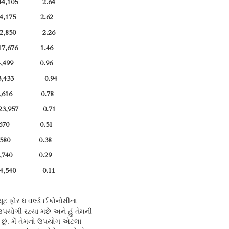
44,105 2.64
94,175 2.62
12,850 2.26
217,676 1.46
84,499 0.96
3,433 0.94
0,616 0.78
23,957 0.71
9,670 0.51
4,580 0.38
3,740 0.29
74,540 0.11
યૂટ ફોર ધ વર્લ્ડ ઈકોનોમીના
ઉપયોગી રહ્યા મછે અને હું તેમની
 છું. મેં તેમનો ઉપયોગ એટલા