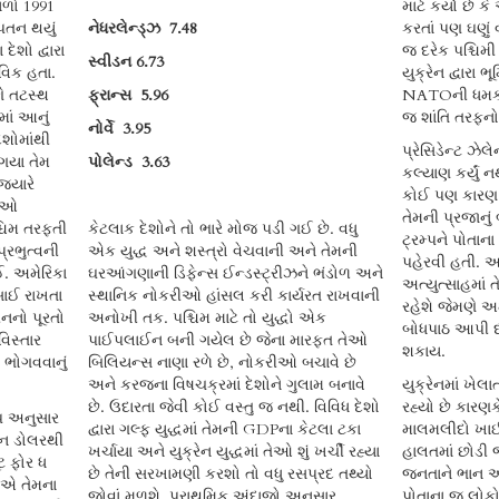
ાળો 1991
માટે કર્યો છે ક
 પતન થયું
નેધરલેન્ડ્ઝ
7.48
કરતાં પણ ઘણું વ
ેશો દ્વારા
જ દરેક પશ્ચિમ
સ્વીડન
6.73
વિક હતા.
યુક્રેન દ્વારા 
ે તટસ્થ
ફ્રાન્સ
5.96
NATOની ધમકી 
માં આનું
જ શાંતિ તરફનો
નોર્વે
3.95
ેશોમાંથી
પ્રેસિડેન્ટ ઝેલ
ગયા તેમ
પોલેન્ડ
3.63
કલ્યાણ કર્યું 
્યારે
કોઈ પણ કારણ 
ચાઓ
તેમની પ્રજાનું 
્ચિમ તરફતી
કેટલાક દેશોને તો ભારે મોજ પડી ગઈ છે. વધુ
ટ્રમ્પને પોતાન
પ્રભુત્વની
એક યુદ્ધ અને શસ્ત્રો વેચવાની અને તેમની
પહેરવી હતી. 
. અમેરિકા
ઘરઆંગણાની ડિફેન્સ ઈન્ડસ્ટ્રીઝને ભંડોળ અને
અત્યુત્સાહમાં 
સાઈ રાખતા
સ્થાનિક નોકરીઓ હાંસલ કરી કાર્યરત રાખવાની
રહેશે જેમણે અ
ીનનો પૂરતો
અનોખી તક. પશ્ચિમ માટે તો યુદ્ધો એક
બોધપાઠ આપી દીધ
વિસ્તાર
પાઈપલાઈન બની ગયેલ છે જેના મારફત તેઓ
શકાય.
 ભોગવવાનું
બિલિયન્સ નાણા રળે છે, નોકરીઓ બચાવે છે
અને કરજના વિષચક્રમાં દેશોને ગુલામ બનાવે
યુક્રેનમાં ખે
છે. ઉદારતા જેવી કોઈ વસ્તુ જ નથી. વિવિધ દેશો
રહ્યો છે કારણક
્પ અનુસાર
દ્વારા ગલ્ફ યુદ્ધમાં તેમની GDPના કેટલા ટકા
માલમલીદો ખાઈ
િયન ડોલરથી
ખર્ચાયા અને યુક્રેન યુદ્ધમાં તેઓ શું ખર્ચી રહ્યા
હાલતમાં છોડી 
ટ ફોર ધ
છે તેની સરખામણી કરશો તો વધુ રસપ્રદ તથ્યો
જનતાને ભાન આવ
ોએ તેમના
જોવાં મળશે. પ્રાથમિક અંદાજો અનુસાર
પોતાના જ લોકો દ