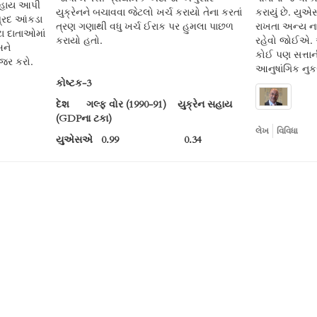
સહાય આપી
યુક્રેનને બચાવવા જેટલો ખર્ચ કરાયો તેના કરતાં
કરાયું છે. યુએ
્રદ આંકડા
ત્રણ ગણાથી વધુ ખર્ચ ઈરાક પર હુમલા પાછળ
રાખતા અન્ય ના
ા દાતાઓમાં
કરાયો હતો.
રહેવો જોઈએ. 
અને
કોઈ પણ સત્તાની
નજર કરો.
આનુષાંગિક નુક
કોષ્ટક-3
દેશ ગલ્ફ વોર (1990-91) યુક્રેન સહાય
(
GDPના ટકા)
લેખ
વિવિધા
યુએસએ 0.99 0.34