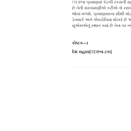
GDPના પ્રમાણમાં કેટલી રકમની 
છે તેની સરખામણીએ કરીએ તો રસપ
જોવાં મળશે. પ્રમાણસરના સૌથી મોટ
ડેનમાર્ક અને એસ્ટોનિયા મોખરે છે 
યુએસએનું સ્થાન ક્યાં છે તેના પર 
કોષ્ટક—1
દેશ સહાય(
GDPના ટકા)