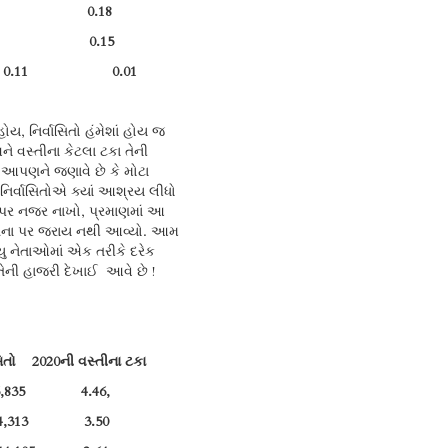
0.55 0.18
0.32 0.15
િયા 0.11 0.01
ોય, નિર્વાસિતો હંમેશાં હોય જ
અને વસ્તીના કેટલા ટકા તેની
 આપણને જણાવે છે કે મોટા
 નિર્વાસિતોએ ક્યાં આશ્રય લીધો
્સ પર નજર નાખો, પ્રમાણમાં આ
 તેના પર જરાય નથી આવ્યો. આમ
યુ નેતાઓમાં એક તરીકે દરેક
તેની હાજરી દેખાઈ આવે છે !
તો 2020ની વસ્તીના ટકા
6,835 4.46,
74,313 3.50