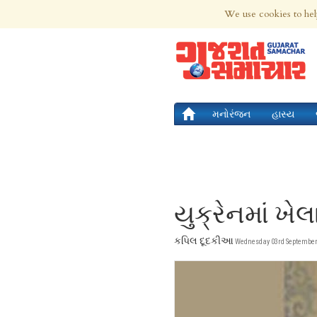
7th Aug 2026 | Updated at 06:34pm 7th
We use cookies to hel
મનોરંજન
હાસ્ય
યુક્રેનમાં ખે
કપિલ દૂદકીઆ
Wednesday 03rd September 