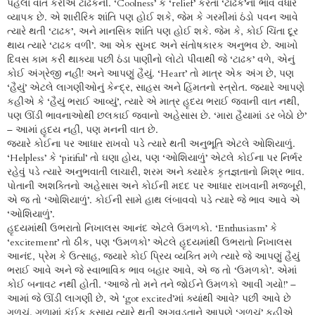
પહેલાં વાત કરીએ ટાઢકની. ‘Coolness’ કે ‘relief’ કરતાં ‘ટાઢક’નો ભાવ વધારે
વ્યાપક છે. એ શારીરિક શાંતિ પણ હોઈ શકે, જેમ કે ગરમીમાં ઠંડો પવન આવે
ત્યારે થતી ‘ટાઢક’, અને માનસિક શાંતિ પણ હોઈ શકે. જેમ કે, કોઈ ચિંતા દૂર
થાય ત્યારે ‘ટાઢક વળી’. આ એક સુખદ અને સંતોષકારક અનુભવ છે. આખો
દિવસ કામ કરી થાક્યા પછી ઠંડા પાણીનો લોટો પીવાથી જે ‘ટાઢક’ વળે, એનું
કોઈ અંગ્રેજી નહીં! અને આપણું હૈયું. ‘Heart’ તો માત્ર એક અંગ છે, પણ
‘હૈયું’ એટલે લાગણીઓનું કેન્દ્ર, સાહસ અને હિંમતનો સ્ત્રોત. જ્યારે આપણે
કહીએ કે ‘હૈયું ભરાઈ આવ્યું’, ત્યારે એ માત્ર હૃદય ભરાઈ જવાની વાત નથી,
પણ ઊંડી ભાવનાઓથી છલકાઈ જવાનો અહેસાસ છે. ‘મારા હૈયામાં ડર બેઠો છે’
– આમાં હૃદય નહીં, પણ મનની વાત છે.
જ્યારે કોઈના પર આધાર રાખવો પડે ત્યારે થતી અનુભૂતિ એટલે ઓશિયાળું.
‘Helpless’ કે ‘pitiful’ તો ઘણા હોય, પણ ‘ઓશિયાળું’ એટલે કોઈના પર નિર્ભર
રહેવું પડે ત્યારે અનુભવાતી લાચારી, શરમ અને ક્યારેક કૃતજ્ઞતાનો મિશ્ર ભાવ.
પોતાની અશક્તિનો અહેસાસ અને કોઈની મદદ પર આધાર રાખવાની મજબૂરી,
એ જ તો ‘ઓશિયાળું’. કોઈની સામે હાથ લંબાવવો પડે ત્યારે જે ભાવ આવે એ
‘ઓશિયાળું’.
હૃદયમાંથી ઉભરાતો નિખાલસ આનંદ એટલે ઉમળકો. ‘Enthusiasm’ કે
‘excitement’ તો ઠીક, પણ ‘ઉમળકો’ એટલે હૃદયમાંથી ઉભરાતો નિખાલસ
આનંદ, પ્રેમ કે ઉત્સાહ, જ્યારે કોઈ પ્રિય વ્યક્તિ મળે ત્યારે જે આપણું હૈયું
ભરાઈ આવે અને જે સ્વાભાવિક ભાવ બહાર આવે, એ જ તો ‘ઉમળકો’. એમાં
કોઈ બનાવટ નથી હોતી. ‘આજે તો મને તને જોઈને ઉમળકો આવી ગયો!’ –
આમાં જે ઊંડી લાગણી છે, એ ‘got excited’માં ક્યાંથી આવે? પછી આવે છે
ગળચું. ગળામાં કંઈક ફસાય ત્યારે થતી અગવડતાને આપણે ‘ગળચું’ કહીએ