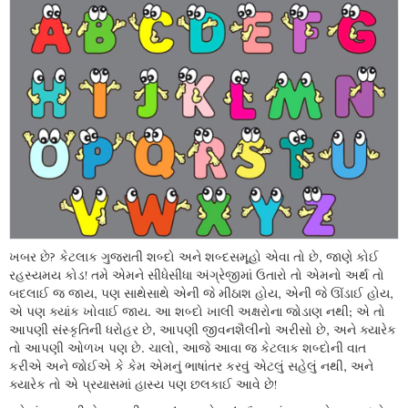
ખબર છે? કેટલાક ગુજરાતી શબ્દો અને શબ્દસમૂહો એવા તો છે, જાણે કોઈ
રહસ્યમય કોડ! તમે એમને સીધેસીધા અંગ્રેજીમાં ઉતારો તો એમનો અર્થ તો
બદલાઈ જ જાય, પણ સાથેસાથે એની જે મીઠાશ હોય, એની જે ઊંડાઈ હોય,
એ પણ ક્યાંક ખોવાઈ જાય. આ શબ્દો ખાલી અક્ષરોના જોડાણ નથી; એ તો
આપણી સંસ્કૃતિની ધરોહર છે, આપણી જીવનશૈલીનો અરીસો છે, અને ક્યારેક
તો આપણી ઓળખ પણ છે. ચાલો, આજે આવા જ કેટલાક શબ્દોની વાત
કરીએ અને જોઈએ કે કેમ એમનું ભાષાંતર કરવું એટલું સહેલું નથી, અને
ક્યારેક તો એ પ્રયાસમાં હાસ્ય પણ છલકાઈ આવે છે!