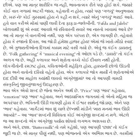
છીએ. પણ આ માત્ર શારીરિક જ નહીં, ભાવનાત્મક રીતે પણ હોઈ શકે. જ્યારે
કોઈ વાત ગળામાં અટકી જાય, કહેવાતી ન હોય, ત્યારે પણ ‘ગળચું’ અનુભવાય
છે, ખરું ને? કોઈ ગુસ્સામાં હોય ને કહી ન શકે, ત્યારે એનું ‘ગળચું’ ભરાઈ આવે.
હવે વાત કરીએ મોંમાં પાણી લાવી દેતા ફાફડા-જલેબીની. ‘Fafda and Jalebi’
બોલવાથી શું એ સ્વાદ આવશે જે રવિવારની સવારે આ નાસ્તો ખાવામાં આવે છે?
આ તો માત્ર બે વાનગીઓ નથી, પણ એક પરંપરા છે, એક લાગણી છે. તહેવારો
હોય કે રજાનો દિવસ, આ જોડી હંમેશા હાજર હોય! એમાં જે ખારો-મીઠો સ્વાદ
છે, એ ગુજરાતીઓના દિલમાં કાયમ માટે વસી ગયો છે. એવું જ કંઈક ડાયરાનું
છે. ‘Folk gathering’ કે ‘musical evening’ તો ઓછા પડે છે. ‘ડાયરો’ તો કંઈક
અલગ જ છે. અહીં કલાકાર અને શ્રોતા વચ્ચે કોઈ દીવાલ નથી હોતી.
લોકગીતોની રમઝટ હોય, કવિતાઓની મહેફિલ હોય, હાસ્યની છોળો ઊડતી
હોય અને વાતોનો દરિયો વહેતો હોય. એક કલાકારે જોક માર્યો ને શ્રોતાઓએ
દાદ દીધી આ માહોલ ક્યાંથી લાવવો અંગ્રેજીમાં? આ તો આપણી ગામઠી
સંસ્કૃતિનું જીવતુંજાગતું ઉદાહરણ છે.
ભાવ એક એવો શબ્દ છે જેના અનેક અર્થ છે. ‘Price’ પણ ‘ભાવ’ કહેવાય,
‘emotion’ પણ ‘ભાવ’ કહેવાય, અને આધ્યાત્મિક જગતમાં તો એનો મહિમા જ
અપરંપાર છે. ભક્તિની ઊંડી લાગણી હોય કે ઈશ્વર સાથેનું જોડાણ, એને પણ
‘ભાવ’ કહેવાય. ‘માર્કેટમાં ભાવ શું ચાલે છે?નથી માંડીને ‘મારા મનમાં ભાવ ઊઠી
આવ્યો!’ – આ ‘ભાવ’ શબ્દની વિવિધતા કોઈ અંગ્રેજી શબ્દમાં ન મળે. એટલે
જ આ શબ્દનો એક અંગ્રેજી પર્યાય શોધવો લગભગ અશક્ય છે.
અને અંતે, છાશ. ‘Buttermilk’ તો તમે કહેશો, પણ આપણી ‘છાશ’ તો કંઈક
જુદી જ છે. એ માત્ર પીણું નથી, પણ ભોજનનો એક અભિન્ન ભાગ છે. ગરમીમાં