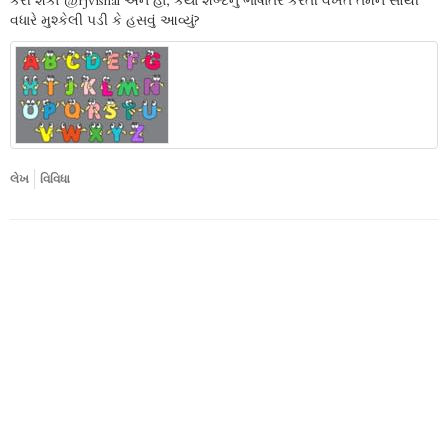
કરી શકો @rjvishal અને હા, કયા શબ્દનું ભાષાંતર કરતી વખતે તમને સૌથી
વધારે મુશ્કેલી પડી કે હસવું આવ્યું?
લેખ
વિવિધા