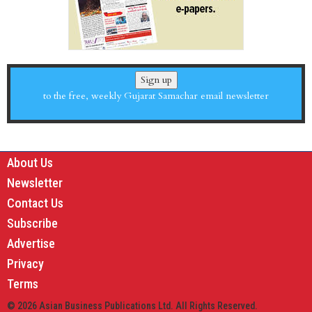
Sign up
to the free, weekly Gujarat Samachar email newsletter
About Us
Newsletter
Contact Us
Subscribe
Advertise
Privacy
Terms
© 2026 Asian Business Publications Ltd. All Rights Reserved.