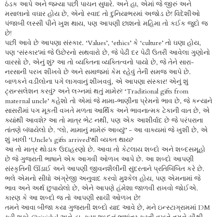
ઠંડક આપે અને જમ્યા પછી પાચન સુધારે. અને હા, એમાં જે જીરું અને
મસાલાનો વઘાર હોય છે, એનો સ્વાદ તો દુનિયાભરમાં અજોડ છે! વિદેશીઓ
પંજાબી લસ્સી પીને ખુશ થાય, પણ આપણી છાશનો મહિમા તો કઈક જુદો જ
છે!
પછી આવે છે આપણા સંસ્કાર. ‘Values’, ‘ethics’ કે ‘culture’ તો ઘણા હોય,
પણ ‘સંસ્કાર’માં જે ઉછેરનો સથવારો છે, જે પેઢી દર પેઢી ઉતરી આવેલા ગુણોનો
વારસો છે, એનું શું? આ તો વ્યક્તિના વ્યક્તિત્વનો પાયો છે, જે તેને સારા-
નરસાની પરખ શીખવે છે અને સમાજમાં કેમ રહેવું તેની સમજ આપે છે.
બાળકને વડીલોના પગે લાગવાનું શીખવવું, એ આપણા સંસ્કાર! એનું શું
ટ્રાન્સલેશન કરવું? અને લગ્નમાં થતું મામેરું! ‘Traditional gifts from
maternal uncle’ કહેશો તો એમાં જે મામા-ભાણીના પ્રેમનો ભાવ છે, જે કન્યાને
સાસરીમાં પગ મૂકતી વખતે મળતા આર્થિક અને ભાવનાત્મક ટેકાની વાત છે, એ
ક્યાંથી આવશે? આ તો માત્ર ભેટ નથી, પણ એક આશીર્વાદ છે જે પરંપરાના
તાંતણે બંધાયેલો છે. ‘લો, મામાનું મામેરું આવ્યું!’ - આ વાક્યમાં જે ખુશી છે, એ
શું ખાલી ‘Uncle's gifts arrived’થી વ્યક્ત થાય?
આ તો માત્ર થોડાક ઉદાહરણો છે. આવા તો કેટલાય શબ્દો અને શબ્દસમૂહો
છે જે ગુજરાતી ભાષાને એક આગવી ઓળખ આપે છે. આ શબ્દો આપણી
સંસ્કૃતિની ઊંડાઈ અને આપણી જીવનશૈલીની સુંદરતાને પ્રતિબિંબિત કરે છે.
ભલે એમનો સીધો અંગ્રેજી અનુવાદ કરવો મુશ્કેલ હોય, પણ એમનામાં જે
ભાવ અને અર્થ છુપાયેલો છે, એને આપણે હંમેશા જાળવી રાખવો જોઈએ.
કારણ કે આ શબ્દો જ તો આપણી સાચી ઓળખ છે!
તમને આવા બીજા કયા ગુજરાતી શબ્દો યાદ આવે છે, મને ઇન્સ્ટાગ્રામમાં DM