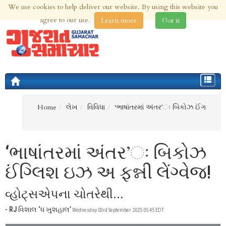
We use cookies to help deliver our website. By using this website you
8th Aug 2026 | Updated at 12:51pm 8th Aug 2026
agree to our use.
Learn more
Got it
Toggle
navigat
Home
લેખ
વિવિધા
‘ભાષાંતરમાં અંતર’ઃ બિકોઝ ઈંગ
‘ભાષાંતરમાં અંતર’ઃ બિકોઝ
ઈંગ્લિશ ઇઝ અ ફન્ની લેંગ્વેજ!
વ્હોટ્સએપના ચોતરેથી...
- RJ વિશાલ ‘ધ ખુશહાલ’
Wednesday 03rd September 2025 05:45 EDT