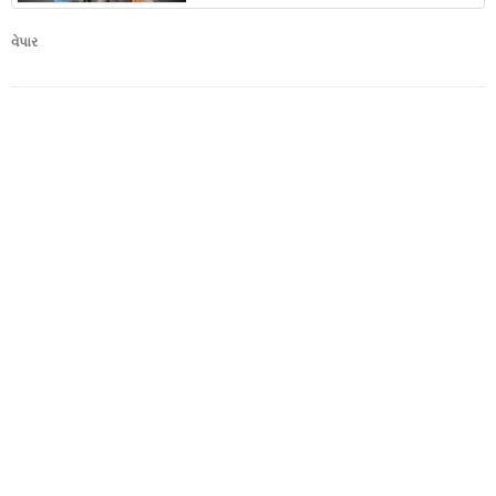
વેપાર