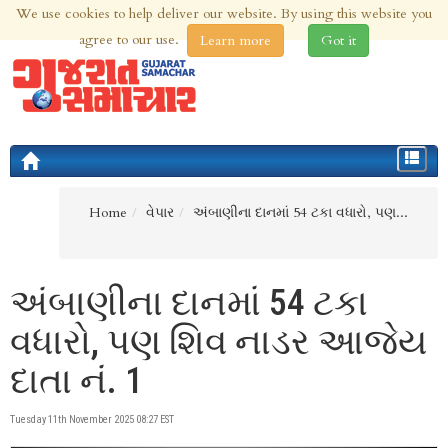
We use cookies to help deliver our website. By using this website you
6th Aug 2026 | Updated at 09:31am 6th Aug 2026
agree to our use.
Learn more
Got it
Toggle
navigat
Home
વેપાર
અંબાણીના દાનમાં 54 ટકા વધારો, પણ...
અંબાણીના દાનમાં 54 ટકા
વધારો, પણ શિવ નાડર આજેય
દાતા નં. 1
Tuesday 11th November 2025 08:27 EST