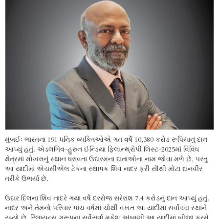
મુંબઈઃ ભારતના 191 ધનિક વ્યક્તિઓએ ગત વર્ષે 10,380 કરોડ રૂપિયાનું દાન
આપ્યું હતું. એડલગિવ-હુરુન ઈન્ડિયા ફિલાન્થ્રોપી લિસ્ટ-2025માં વિવિધ
ક્ષેત્રમાં મોખરાનું સ્થાન ધરાવતા ઉદારમના દાતાઓના નામ જોવા મળે છે, પરંતુ
આ યાદીમાં એચસીએલ ટેકના સ્થાપક શિવ નાદર ફરી સૌથી મોટા દાનવીર
તરીકે ઉભર્યા છે.
ઉદાર દિલના શિવ નાદરે ગયા વર્ષે દરરોજ સરેરાશ 7.4 કરોડનું દાન આપ્યું હતું.
નાદર અને તેમનો પરિવાર પાંચ વર્ષમાં ચોથી વખત આ યાદીમાં સર્વોચ્ચ સ્થાને
રહ્યો છે. રિલાયન્સ ગ્રૂપના સર્વેસર્વા મુકેશ અંબાણી આ યાદીમાં બીજા ક્રમે