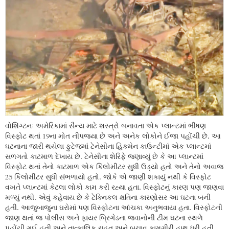
વોશિંગ્ટનઃ અમેરિકામાં સૈન્ય માટે શસ્ત્રો બનાવતા એક પ્લાન્ટમાં ભીષણ
વિસ્ફોટ થતાં 19ના મોત નીપજ્યા છે અને અનેક લોકોને ઈજા પહોંચી છે. આ
ઘટનાના જારી થયેલા ફુટેજમાં ટેનેસીના હિકમેન કાઉન્ટીમાં એક પ્લાન્ટમાં
સળગતો કાટમાળ દેખાય છે. ટેનેસીના શેરિફે જણાવ્યું છે કે આ પ્લાન્ટમાં
વિસ્ફોટ થતાં તેનો કાટમાળ એક કિલોમીટર સુધી ઉડ્યો હતો અને તેનો અવાજ
25 કિલોમીટર સુધી સંભળાયો હતો. જોકે એ જાણી શકાયું નથી કે વિસ્ફોટ
વખતે પ્લાન્ટમાં કેટલા લોકો કામ કરી રહ્યા હતા. વિસ્ફોટનું કારણ પણ જાણવા
મળ્યું નથી. એવું કહેવાય છે કે ટેક્નિકલ ક્ષતિના કારણોસર આ ઘટના બની
હતી. આજુબાજુના ઘરોમાં પણ વિસ્ફોટના આંચકા અનુભવાયા હતા. વિસ્ફોટની
જાણ થતાં જ પોલીસ અને ફાયર બ્રિગેડના જવાનોની ટીમ ઘટના સ્થળે
પહોંચી ગઈ હતી અને તાત્કાલિક રાહત અને બચાવ કામગીરી હાથ ધરી હતી.