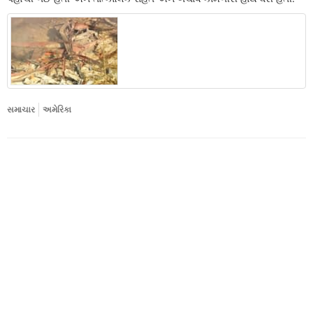
સમાચાર
અમેરિકા