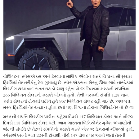
વોશિંગ્ટનઃ સ્પેસએક્સ અને ટેસ્લાના માલિક એલોન મસ્કે વિશ્વના સૌપ્રથમ
ટ્રિલિયોનેર તરીકેનું ટેગ ગુમાવ્યું છે. સ્પેસએક્સના શેરનું ઊંચા ભાવે નાસ્ડેકમાં
લિસ્ટીંગ થયા બાદ સતત ઘટાડો ચાલુ રહેતા બે જ દિવસમાં મસ્કની સંપત્તિમાં
265 બિલિયન ડોલરનો કડાકો બોલ્યો હતો. તેથી મસ્કની સંપત્તિ 1.28 લાખ
કરોડ ડોલરની ટોચથી ઘટીને હવે 957 બિલિયન ડોલર રહી ગઈ છે. અલબત્ત,
મસ્ક ટ્રિલિયોનેર રહ્યા ન હોવા છતાં પણ વિશ્વના ટોચના બિલિયોનેર તો છે જ.
મસ્કની સંપત્તિ લિસ્ટીંગ પછીના પહેલા દિવસે 147 બિલિયન ડોલર અને બીજા
દિવસે 118 બિલિયન ડોલર ઘટી. આમ ભારતના બિલિયોનેર મુકેશ અંબાણીની
જેટલી સંપત્તિ છે તેટલી સંપત્તિનો કડાકો મસ્કે એક જ દિવસમાં નોંધાવ્યો હતો.
સ્પેસએક્સનો ભાવ 224ની ટોચથી નીચે 147 ડોલર પર આવી જતાં તેમની