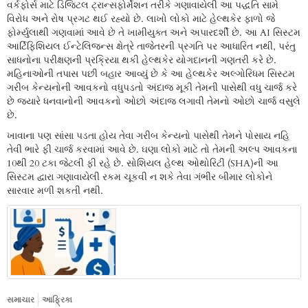
વર્કફોર્સ માટે ડિજિટલ ટ્રાન્સફોર્મેશન તરીકે ગણાવાયેલી આ પદ્ધતિ સામે
વિરોધ અને રોષ પ્રગટ થઈ રહ્યો છે. લાખો લોકો માટે હેલ્થકેર ફાળો જે
ફોર્મ્યુલાથી ગણવામાં આવે છે તે ખામીયુક્ત અને અપારદર્શી છે. આ AI સિસ્ટમ
આર્ટિફિશિયલ ઈન્ટેલિજન્સ ક્ષેત્રે તાજેતરની પ્રગતિ પર આધારિત નથી, પરંતુ
સાધનોના પરીક્ષણની પ્રક્રિયા થકી હેલ્થકેર યોગદાનની ગણતરી કરે છે.
મહિનાઓની તપાસ પછી બહાર આવ્યું છે કે આ હેલ્થકેર અલ્ગોરિધમ સિસ્ટમ
ગરીબ કેન્યનોની આવકનો વધુપડતો અંદાજ મૂકી તેમની પાસેથી વધુ ચાર્જ કરે
છે જ્યારે ધનવાનોની આવકનો ઓછો અંદાજ લગાવી તેમનો ઓછો ચાર્જ વસુલે
છે.
ખાવાના પણ સાંસા પડતા હોય તેવા ગરીબ કેન્યનો પાસેથી તેમને પોસાય નહિ
તેવી ભારે ફી ચાર્જ કરવામાં આવે છે. ઘણા લોકો માટે તો તેમની અલ્પ આવકના
10થી 20 ટકા જેટલી ફી રહે છે. સોશિયલ હેલ્થ ઓથોરિટી (SHA)ની આ
સિસ્ટમ દ્વારા ગણાવાયેલી રકમ ચૂકવી ન શકે તેવા ગંભીર બીમાર લોકોને
સારવાર મળી શકતી નથી.
સમાચાર
આફ્રિકા