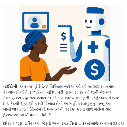
નાઈરોબીઃ
કેન્યાના પ્રેસિડેન્ટ વિલિયમ રુટોએ ઓક્ટોબર 2024માં તમામ
કેન્યાવાસીઓને હેલ્થકેરની સુવિધા પુરી પાડવા દાયકાઓ જુની નેશનલ
ઈન્સ્યુરન્સ પદ્ધતિના સ્થાને AI સિસ્ટમ લોન્ચ કરી હતી, જેનું લક્ષ્ય કેન્યનો
માટે કેટલી ચૂકવણી કરવી પોસાય તેની આગાહી કરવાનું હતું, પરંતુ આ
ખામીઓ ધરાવતી સિસ્ટમે તો ધનવાનોની તરફેણ કરવા સાથે ગરીબો માટે
હેલ્થકેરનો ખર્ચો વધારી દીધો છે.
દૈનિક મજૂરો, ફેરિયાઓ, ખેડૂતો અને પગાર વિનાના વર્ક્સ સાથે કેન્યાના 83 ટકા