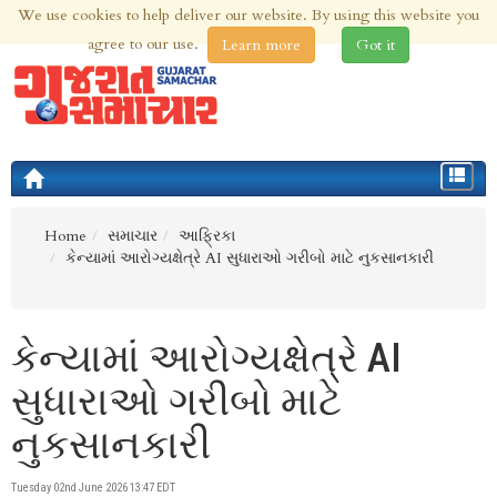
We use cookies to help deliver our website. By using this website you
9th Aug 2026 | Updated at 08:52am 9th Aug 2026
agree to our use.
Learn more
Got it
Toggle
navigat
Home
સમાચાર
આફ્રિકા
કેન્યામાં આરોગ્યક્ષેત્રે AI સુધારાઓ ગરીબો માટે નુકસાનકારી
કેન્યામાં આરોગ્યક્ષેત્રે AI
સુધારાઓ ગરીબો માટે
નુકસાનકારી
Tuesday 02nd June 2026 13:47 EDT