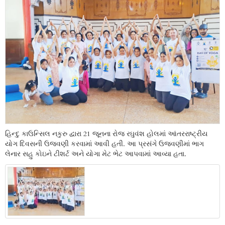
હિન્દુ કાઉન્સિલ નકુરુ દ્વારા 21 જૂનના રોજ રઘુવંશ હોલમાં આંતરરાષ્ટ્રીય
યોગ દિવસની ઉજવણી કરવામાં આવી હતી. આ પ્રસંગે ઉજવણીમાં ભાગ
લેનાર સહુ કોઇને ટીશર્ટ અને યોગા મેટ ભેટ આપવામાં આવ્યા હતા.