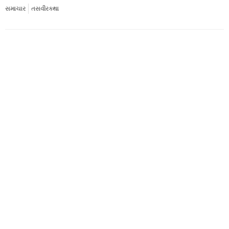
સમાચાર
તસવીરકથા