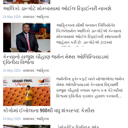
આલિકો ડાન્ગોટે મોમ્બાસામાં ઓઈલ રિફાઈનરી નાખશે
26 May 2026
સમાચાર
આફ્રિકા
આફ્રિકાના સૌથી ધનવાન બિલિયોનેર
બિઝનેસમેન આલિકો ડાન્ગોટેએ કેન્યાના
મોમ્બાસામાં ઓઈલ રિફાઈનરી સ્થાપવાની
જાહેરાત કરી છે. ડાન્ગોટેએ 2024માં
નાઈજિરિયાની એકમાત્ર...
કેન્યાનો યજુશ ચૌહાણ જર્મન મેથ્સ ઓલિમ્પિયાડમાં
દ્વિતીય વિજેતા
26 May 2026
સમાચાર
આફ્રિકા
જર્મનીના ફ્રેન્કફર્ટ ખાતે યોજાએલા જર્મન
મેથ્સ ઓલમ્પિયાડમાં કેન્યાના વિદ્યાર્થી
યજુશ ચૌહાણે ક્લાસ ગ્રૂપ 6-8 કેટેગરીમાં
વિશ્વમાં દ્વિતીય ક્રમાંક હાંસલ કરવાની...
કોંગોમાં ઈબોલાના 900થી વધુ શંકાસ્પદ કેસીસ
26 May 2026
સમાચાર
આફ્રિકા
ડેમોક્રેટિક રિપબ્લિક ઓફ