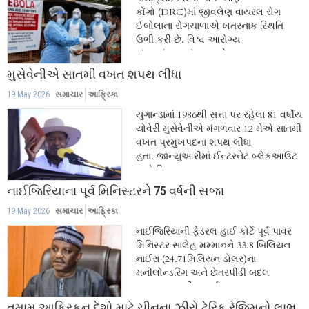
કોંગો (DRC)માં જીવલેણ વાયરલ રોગ
ઈબોલાના રોગચાળાએ ખતરનાક સ્થિતિ
ઉભી કરી છે. વિશ્વ આરોગ્ય
સંસ્થા (WHO)ના ડાયરેક્ટર જનરલ
ટેડરોસ આધનોમ...
મુસેવેનીએ સાતમી વખત શપથ લીધા
19 May 2026
સમાચાર
આફ્રિકા
યુગાન્ડામાં 1986થી સત્તા પર રહેલા 81 વર્ષીય
યોવેરી મુસેવેનીએ મંગળવાર 12 મેએ સાતમી
વખત પ્રમુખપદના શપથ લીધા
હતા. જાન્યુઆરીમાં ઈન્ટરનેટ બ્લેકઆઉટ
અને વિપક્ષ...
નાઈજિરિયાના પૂર્વ મિનિસ્ટરને 75 વર્ષની સજા
19 May 2026
સમાચાર
આફ્રિકા
નાઈજિરિયાની ફેડરલ હાઈ કોર્ટે પૂર્વ પાવર
મિનિસ્ટર સાલેહ મમ્માનને 33.8 બિલિયન
નાઈરા (24.71મિલિયન ડોલર)ના
મનીલોન્ડરિંગ અને છેતરપીંડી બદલ
કસુરવાર ઠરાવી 75 વર્ષ...
તમામ આફ્રિકન દેશો માટે ચીનના ઝીરો ટેરિફ રેજિમનો લાભ