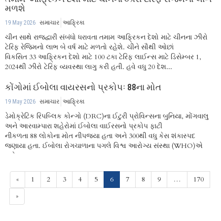
મળશે
19 May 2026
સમાચાર
આફ્રિકા
ચીન સાથે રાજદ્વારી સંબંધો ધરાવતા તમામ આફ્રિકન દેશો માટે ચીનના ઝીરો
ટેરિફ રેજિમનો લાભ બે વર્ષ માટે મળતો રહેશે. ચીને સૌથી ઓછાં
વિકસિત 33 આફ્રિકન દેશો માટે 100 ટકા ટેરિફ લાઈન્સ માટે ડિસેમ્બર 1,
2024થી ઝીરો ટેરિફ વ્યવસ્થા લાગુ કરી હતી. હવે વધુ 20 દેશ...
કોંગોમાં ઈબોલા વાયરસનો પ્રકોપઃ 88ના મોત
19 May 2026
સમાચાર
આફ્રિકા
ડેમોક્રેટિક રિપબ્લિક કોન્ગો (DRC)ના ઈટુરી પ્રોવિન્સના બુનિયા, મોંગવાલુ
અને આરવામ્પારા શહેરોમાં ઈબોલા વાઈરસનો પ્રકોપ ફાટી
નીકળતા 88 લોકોના મોત નીપજ્યા હતા અને 300થી વધુ કેસ શંકાસ્પદ
જણાયા હતા. ઈબોલા રોગચાળાના પગલે વિશ્વ આરોગ્ય સંસ્થા (WHO)એ
ગ્લોબલ...
(current)
«
1
2
3
4
5
6
7
8
9
…
170
»