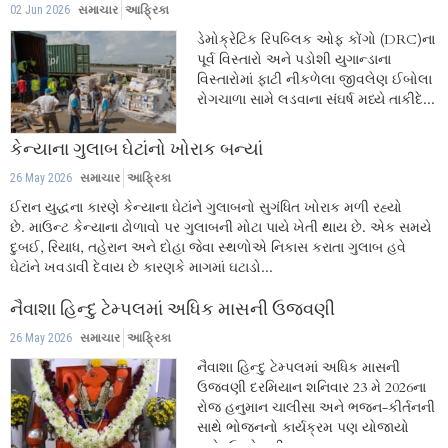
02 Jun 2026
સમાચાર
આફ્રિકા
ડેમોક્રેટિક રિપબ્લિક ઓફ કોંગો (DRC)ના
પૂર્વ વિસ્તારો અને પડોશી યુગાન્ડાના
વિસ્તારોમાં ફાટી નીકળેલા જીવલેણ ઈબોલા
રોગચાળા સામે લડવાના સંઘર્ષ મધ્યે તાકીદે...
કેન્યાના ગુલાબ ઘેટાંનો ખોરાક બન્યાં
26 May 2026
સમાચાર
આફ્રિકા
ઈરાન યુદ્ધના કારણે કેન્યાના ઘેટાંને ગુલાબનો સુગંધિત ખોરાક મળી રહ્યો
છે. માઉન્ટ કેન્યાના ઢોળાવો પર ગુલાબની મોટા પાયે ખેતી થાય છે. એક સમયે
દુબઈ, રિયાધ, તહેરાન અને દોહા જેવા સ્થળોએ નિકાસ કરાતા ગુલાબ હવે
ઘેટાંને ખવડાવી દેવાય છે કારણકે માગમાં ઘટાડો...
નૈવાશા હિન્દુ ટેમ્પલમાં અધિક માસની ઉજવણી
26 May 2026
સમાચાર
આફ્રિકા
નૈવાશા હિન્દુ ટેમ્પલમાં અધિક માસની
ઉજવણી દરમિયાન શનિવાર 23 મે 2026ના
રોજ હનુમાન ચાલીસા અને ભજન-કીર્તનની
સાથે ભોજનનો કાર્યક્રમ પણ યોજાયો
હતો. ઉલ્લેખનીય...