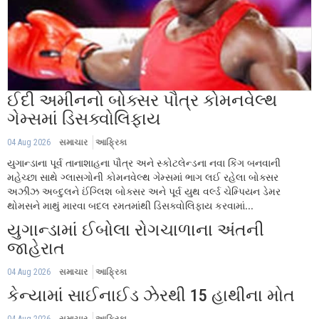
ઈદી અમીનનો બોક્સર પૌત્ર કોમનવેલ્થ
ગેમ્સમાં ડિસક્વોલિફાય
04 Aug 2026
સમાચાર
આફ્રિકા
યુગાન્ડાના પૂર્વ તાનાશાહના પૌત્ર અને સ્કોટલેન્ડના નવા કિંગ બનવાની
મહેચ્છા સાથે ગ્લાસગોની કોમનવેલ્થ ગેમ્સમાં ભાગ લઈ રહેલા બોક્સર
અઝીઝ અબ્દુલને ઈંગ્લિશ બોક્સર અને પૂર્વ યુથ વર્લ્ડ ચેમ્પિયન ડેમર
થોમસને માથું મારવા બદલ રમતમાંથી ડિસક્વોલિફાય કરવામાં...
યુગાન્ડામાં ઈબોલા રોગચાળાના અંતની
જાહેરાત
04 Aug 2026
સમાચાર
આફ્રિકા
કેન્યામાં સાઈનાઈડ ઝેરથી 15 હાથીના મોત
04 Aug 2026
સમાચાર
આફ્રિકા