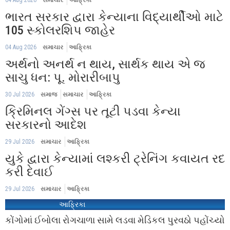
ભારત સરકાર દ્વારા કેન્યાના વિદ્યાર્થીઓ માટે
105 સ્કોલરશિપ જાહેર
04 Aug 2026
સમાચાર
આફ્રિકા
અર્થનો અનર્થ ન થાય, સાર્થક થાય એ જ
સાચુ ધન: પૂ. મોરારીબાપુ
30 Jul 2026
સમાજ
સમાચાર
આફ્રિકા
ક્રિમિનલ ગેંગ્સ પર તૂટી પડવા કેન્યા
સરકારનો આદેશ
29 Jul 2026
સમાચાર
આફ્રિકા
યુકે દ્વારા કેન્યામાં લશ્કરી ટ્રેનિંગ કવાયત રદ
કરી દેવાઈ
29 Jul 2026
સમાચાર
આફ્રિકા
આફ્રિકા
કોંગોમાં ઈબોલા રોગચાળા સામે લડવા મેડિકલ પુરવઠો પહોંચ્યો