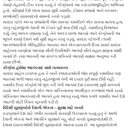
તેમણે નેહરુની ટીકા કરતા કહ્યું કે કોંગ્રેસનો આ કરોડરજ્જુવિહીન અભિગમ
હતો. પરિણામે દેશે લાંબા સમય સુધી કાશ્મીર, ઈશાન રાજ્યો અને નકસલ-
માઓવાદી ત્રાસવાદનો સામનો કરવો પડ્યો.
સરદાર પટેલ અન્ય રાજ્યોની જેમ સમગ્ર કાશ્મીરને એક રાખવા માગતા હતા,
પરંતુ નહેરુજીએ તેમની એ ઈચ્છા પૂરી થવા દીધી નહીં. કાશ્મીરનું વિભાજન
કર્યું. તેનું અલગ બંધારણ કર્યું. તેને અલગ ધ્વજ આપ્યો અને કોંગ્રેસની આ
ભૂલને કારણે દેશને વર્ષો સુધી સહન કરવું પડ્યું. સરદાર પટેલની 150મી
જન્મજયંતીનો ઐતિહાસિક અવસર અને એકતાનગરની દિવ્ય સવારે સરદાર
સાહેબના ચરણોમાં આપણા સૌની ઉપસ્થિતિ આપણે સૌને મહાન ક્ષણના સાક્ષી
બનાવે છે. નવા ભારતની આ સંકલ્પ શક્તિનો આપણે સાક્ષાત અનુભવ કરી
રહ્યા છીએ.
કોંગ્રેસ હંમેશા આતંકવાદ સામે નતમસ્તક
સરદાર સાહેબ ઇચ્છતા હતા કે બાકી રજવાડાઓની જેમ સંપૂર્ણ કાશ્મીમર પણ
ભારતમાં ભળી જાય પરંતુ નહેરુજીએ તેની એ ઇચ્છા પુરી થવા દીધી નહી.
કાશ્મીર ઉપર કોંગ્રેસે જે ભુલ કરી તેની આગમાં દેશ દસકાઓ સુધી સળગતો
રહ્યો અને કાશ્મીરનો એક ભાગ પાકિસ્તાનના અનધિકૃત કબ્જામાં જતો રહ્યો.
પાકિસ્તાન આતંકવાદની આગને હવા આપતુ રહ્યું જેના પગલે કાશ્મીર અને દેશે
આટલી મોટી કિંમત ચૂકવવી પડી છે.
વિદેશી ઘૂસણખોરો દેશની એકતા - સુરક્ષા માટે ખતરો
વડાપ્રધાને દેશ માટે ગંભીર ખતરાની ચેતવણી ઉચ્ચારતા કહ્યું હતું કે આજે
દેશની એકતા અને આંતરિક સુરક્ષાને બહુ મોટો ખતરો ઘુસણખોરોથી છે.
દેશમાં દાયકાઓથી વિદેશી ઘૂસણખોરો આવતા રહ્યા છે. આ ઘૂસણખોરોએ