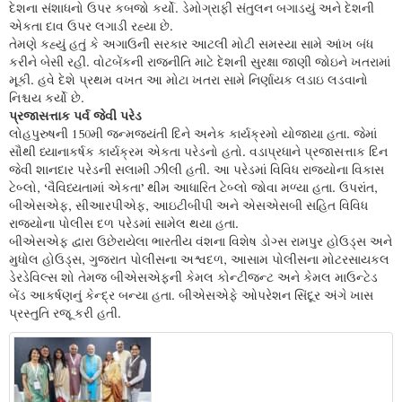
દેશના સંશાધનો ઉપર કબજો કર્યો. ડેમોગ્રાફી સંતુલન બગાડયું અને દેશની
એકતા દાવ ઉપર લગાડી રહ્યા છે.
તેમણે કહ્યું હતું કે અગાઉની સરકાર આટલી મોટી સમસ્યા સામે આંખ બંધ
કરીને બેસી રહી. વોટબેંકની રાજનીતિ માટે દેશની સુરક્ષા જાણી જોઇને ખતરામાં
મૂકી. હવે દેશે પ્રથમ વખત આ મોટા ખતરા સામે નિર્ણાયક લડાઇ લડવાનો
નિશ્ચય કર્યો છે.
પ્રજાસત્તાક પર્વ જેવી પરેડ
લોહપુરુષની 150મી જન્મજયંતી દિને અનેક કાર્યક્રમો યોજાયા હતા. જેમાં
સૌથી ધ્યાનાકર્ષક કાર્યક્રમ એકતા પરેડનો હતો. વડાપ્રધાને પ્રજાસત્તાક દિન
જેવી શાનદાર પરેડની સલામી ઝીલી હતી. આ પરેડમાં વિવિધ રાજ્યોના વિકાસ
ટેબ્લો, ‘વૈવિધ્યતામાં એકતા’ થીમ આધારિત ટેબ્લો જોવા મળ્યા હતા. ઉપરાંત,
બીએસએફ, સીઆરપીએફ, આઇટીબીપી અને એસએસબી સહિત વિવિધ
રાજ્યોના પોલીસ દળ પરેડમાં સામેલ થયા હતા.
બીએસએફ દ્વારા ઉછેરાયેલા ભારતીય વંશના વિશેષ ડોગ્સ રામપુર હોઉડ્સ અને
મુધોલ હોઉડ્સ, ગુજરાત પોલીસના અશ્વદળ, આસામ પોલીસના મોટરસાયકલ
ડેરડેવિલ્સ શો તેમજ બીએસએફની કેમલ કોન્ટીજન્ટ અને કેમલ માઉન્ટેડ
બેંડ આકર્ષણનું કેન્દ્ર બન્યા હતા. બીએસએફે ઓપરેશન સિંદૂર અંગે ખાસ
પ્રસ્તુતિ રજૂ કરી હતી.