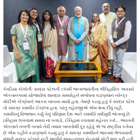
કેવડિયા કોલોનીઃ સરદાર પટેલની 150મી જન્મજયંતીના ઐતિહાસિક અવસરે
એકતાનગરમાં યોજાયેલા શાનદાર સમારોહને સંબોધતા વડાપ્રધાન નરેન્દ્ર
મોદીએ કોંગ્રેસને આકરા ચાબખા માર્યા હતા. તેમણે કહ્યું હતું કે સરદાર પટેલ
તો સમગ્ર કાશ્મીર ઈચ્છતા હતા, પરંતુ નહેરુજીએ એમ થવા દીધું નહીં,
કાશ્મીરનું વિભાજન કર્યું તેનું પરિણામ દેશ અને કાશ્મીરે વર્ષોસુધી ભોગવ્યું છે.
ઇતિહાસ લખવામાં સમય ના બગાડો, ઈતિહાસ રચવામાં મહેનત કરો... ભારતની
એકતાને નબળી બનાવે તેવી તમામ બાબતોથી દૂર રહેવું એ જ રાષ્ટ્રીય કર્તવ્ય
છે એમ કહીને વડાપ્રધાને કહ્યું હતું કે સમગ્ર કાશ્મીરને ભારતમાં ભેળવવાની
મંજૂરી સરદાર પટેલને નહીં આપીને જવાહરલાલ નેહરુએ મોટી ભૂલ કરી હતી.