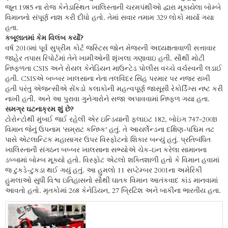
જૂન 1985 ના રોજ કેનેડાસ્થિત ખાલિસ્તાની ચરમપંથીઓ દ્વારા મૂકાયેલા બોમ્બે
વિમાનનો સંપૂર્ણ નાશ કરી દીધો હતો. તેમાં સવાર તમામ 329 લોકો માર્યા ગયા
હતા.
કબૂલાતમાં કેમ વિલંબ કર્યો?
વર્ષ 2010માં પૂર્વ સુપ્રીમ કોર્ટ જસ્ટિસ જોન મેજરની અધ્યક્ષતાવાળી સત્તાવાર
જાહેર તપાસ રિપોર્ટમાં તેને ખામીઓની શૃંખલા ગણાવાઇ હતી. સૌથી મોટી
નિષ્ફળતા CSIS અને રોયલ કેનેડિયન માઉન્ટેડ પોલીસ વચ્ચે વર્ચસ્વની લડાઈ
હતી. CSISએ બબ્બર ખાલસાના નેતા તલવિંદર સિંહ પરમાર પર નજર રાખી
હતી પરંતુ એજન્સીએ સેંકડો કલાકોની મહત્વપૂર્ણ જાસૂસી રેકોર્ડિંગ્સ નષ્ટ કરી
નાખી હતી. અને આ પુરાવા ગુનેગારોને સજા અપાવવામાં નિષ્ફળ ગયા હતા.
સમગ્ર ઘટનાક્રમ શું છે?
ટોરોન્ટોથી મુંબઈ જઈ રહેલી એર ઇન્ડિયાની ફ્લાઇટ 182, બોઇંગ 747-200B
વિમાન જેનું ઉપનામ 'સમ્રાટ કનિષ્ક' હતું. તે આયર્લેન્ડના દક્ષિણ-પશ્ચિમ તટ
પાસે એટલાન્ટિક મહાસાગર ઉપર વિસ્ફોટનો શિકાર બન્યું હતું. પ્રતિબંધિત
ખાલિસ્તાની સંગઠન બબ્બર ખાલસાના સભ્યોએ ચેક-ઇન કરેલા સામાનના
ડબ્બામાં બોમ્બ મૂક્યો હતો. વિસ્ફોટ એટલો શક્તિશાળી હતો કે વિમાન હવામાં
જ ટુકડે-ટુકડા થઈ ગયું હતું. આ હુમલો 11 સપ્ટેમ્બર 2001ના અમેરિકી
હુમલાઓ સુધી વિશ્વ ઇતિહાસનો સૌથી ઘાતક વિમાન આતંકવાદ કાંડ માનવામાં
આવતો હતો. મૃતકોમાં 268 કેનેડિયન, 27 બ્રિટિશ અને બાકીના ભારતીય હતા.