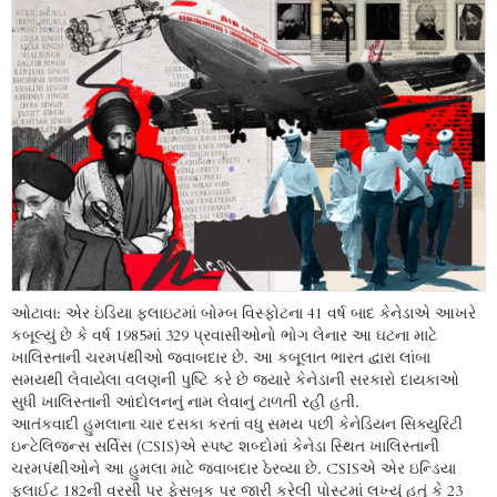
ઓટાવા: એર ઇંડિયા ફ્લાઇટમાં બોમ્બ વિસ્ફોટના 41 વર્ષ બાદ કેનેડાએ આખરે
કબૂલ્યું છે કે વર્ષ 1985માં 329 પ્રવાસીઓનો ભોગ લેનાર આ ઘટના માટે
ખાલિસ્તાની ચરમપંથીઓ જવાબદાર છે. આ કબૂલાત ભારત દ્વારા લાંબા
સમયથી લેવાયેલા વલણની પુષ્ટિ કરે છે જ્યારે કેનેડાની સરકારો દાયકાઓ
સુધી ખાલિસ્તાની આંદોલનનું નામ લેવાનું ટાળતી રહી હતી.
આતંકવાદી હુમલાના ચાર દસકા કરતાં વધુ સમય પછી કેનેડિયન સિક્યુરિટી
ઇન્ટેલિજન્સ સર્વિસ (CSIS)એ સ્પષ્ટ શબ્દોમાં કેનેડા સ્થિત ખાલિસ્તાની
ચરમપંથીઓને આ હુમલા માટે જવાબદાર ઠેરવ્યા છે. CSISએ એર ઇન્ડિયા
ફ્લાઈટ 182ની વરસી પર ફેસબુક પર જારી કરેલી પોસ્ટમાં લખ્યું હતું કે 23