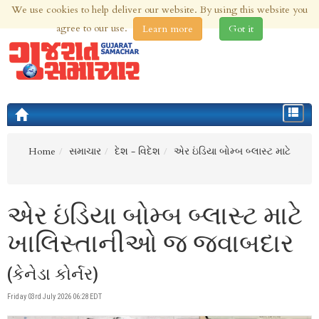
We use cookies to help deliver our website. By using this website you
5th Aug 2026 | Updated at 11:38pm 5th Aug 2026
agree to our use.
Learn more
Got it
Toggle
navigat
Home
સમાચાર
દેશ - વિદેશ
એર ઇંડિયા બોમ્બ બ્લાસ્ટ માટે
એર ઇંડિયા બોમ્બ બ્લાસ્ટ માટે
ખાલિસ્તાનીઓ જ જવાબદાર
(કેનેડા કોર્નર)
Friday 03rd July 2026 06:28 EDT