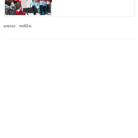
સમાચાર
અમેરિકા