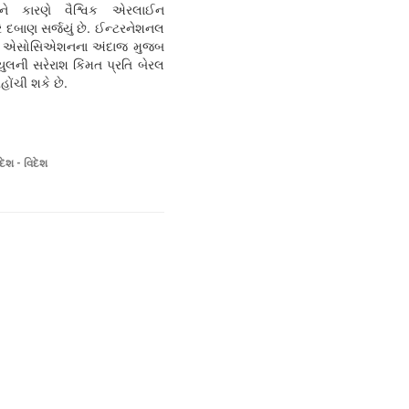
વને કારણે વૈશ્વિક એરલાઈન
ે દબાણ સર્જયું છે. ઈન્ટરનેશનલ
ર્ટ એસોસિએશનના અંદાજ મુજબ
યુલની સરેરાશ કિંમત પ્રતિ બેરલ
હોંચી શકે છે.
દેશ - વિદેશ