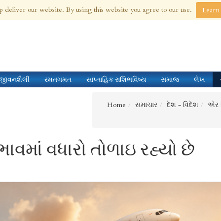
 Aug 2026
p deliver our website. By using this website you agree to our use.
Learn
જીવનશૈલી
રમતગમત
સાપ્તાહિક રાશિભવિષ્ય
સમાજ
લેખ
Home
સમાચાર
દેશ - વિદેશ
એર ટ
ાવમાં વધારો તોળાઇ રહ્યો છે