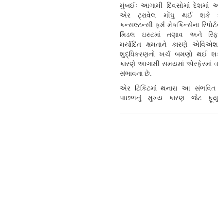
મુંબઈઃ આગામી દિવસોમાં દેશમાં અન
એર ટ્રાવેલ મોંઘુ થઈ શકે છે
કન્સલ્ટન્સી ફર્મ મેકકિન્સેના રિપોર
મિડલ ઇસ્ટમાં તણાવ અને રિ
મર્યાદિત ક્ષમતાને કારણે એવિએ
શુદ્ધિકરણનો ખર્ચ બમણો થઈ શક
કારણે આગામી સમયમાં એરફેરમાં વ
સંભાવના છે.
એર ટિકિટમાં થનારા આ સંભવિત 
પાછળનું મુખ્ય કારણ જેટ ફૂયુ