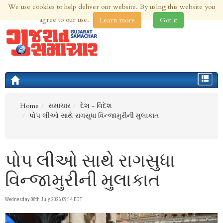
We use cookies to help deliver our website. By using this website you
6th Aug 2026 | Updated at 11:53pm 6th Aug 2026
agree to our use.
Learn more
Got it
Toggle
navigat
Home
સમાચાર
દેશ - વિદેશ
પોપ લીઓ સાથે રાગસુધા વિન્જામુરીની મુલાકાત
પોપ લીઓ સાથે રાગસુધા
વિન્જામુરીની મુલાકાત
Wednesday 08th July 2026 09:14 EDT