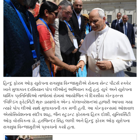
હિન્દુ ફોરમ ઓફ યુરોપના રાગસુધા વિન્જામુરીએ રોમના સેન્ટ પીટર્સ સ્ક્વેર
ખાતે મુલાકાત દરમિયાન પોપ લીઓનું અભિવાન કર્યું હતું. યુકે અને યુરોપના
ધાર્મિક પ્રતિનિધિઓ તાજેરમાં રોમમાં આયોજિત બે દિવસીય કોન્ફરન્સ
‘બિલ્ડિંગ ફ્રેટર્નિટી થ્રુ ડાયાલોગ એન્ડ કોલાબરેશન’માં હાજરી આપવા ગયા
ત્યારે પોપ લીઓ સાથે મુલાકાતની તક મળી હતી. આ કોન્ફરન્સમાં ઓશવાલ
એસોસિયેશનના સંદીપ શાહ, જૈન સ્ટુડન્ટ ફોરમના હિરક દોશી, યુનિવર્સિટી
ઓફ વોરવિકના ડો. હરજિન્દર સિંહ લાલી અને હિન્દુ ફોરમ ઓફ યુરોપના
રાગસુધા વિન્જામુરીએ પ્રવચનો કર્યા હતા.