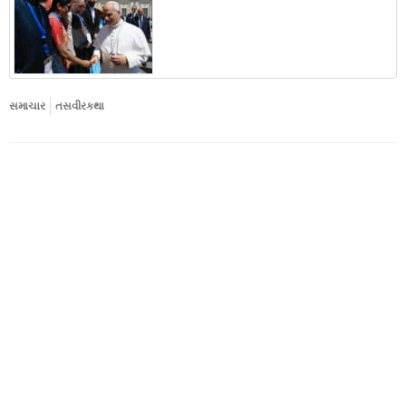
સમાચાર
તસવીરકથા