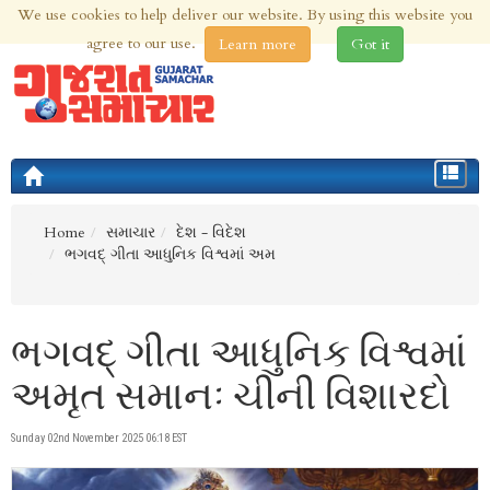
We use cookies to help deliver our website. By using this website you
8th Aug 2026 | Updated at 09:48pm 8th Aug 2026
agree to our use.
Learn more
Got it
Toggle
navigat
Home
સમાચાર
દેશ - વિદેશ
ભગવદ્ ગીતા આધુનિક વિશ્વમાં અમ
ભગવદ્ ગીતા આધુનિક વિશ્વમાં
અમૃત સમાનઃ ચીની વિશારદો
Sunday 02nd November 2025 06:18 EST