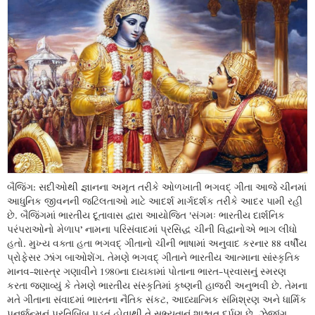
બૈજિંગ: સદીઓથી જ્ઞાનના અમૃત તરીકે ઓળખાતી ભગવદ્ ગીતા આજે ચીનમાં
આધુનિક જીવનની જટિલતાઓ માટે આદર્શ માર્ગદર્શક તરીકે આદર પામી રહી
છે. બૈજિંગમાં ભારતીય દૂતાવાસ દ્વારા આયોજિત 'સંગમઃ ભારતીય દાર્શનિક
પરંપરાઓનો મેળાપ’ નામના પરિસંવાદમાં પ્રસિદ્ધ ચીની વિદ્વાનોએ ભાગ લીધો
હતો. મુખ્ય વક્તા હતા ભગવદ્ ગીતાનો ચીની ભાષામાં અનુવાદ કરનાર 88 વર્ષીય
પ્રોફેસર ઝાંગ બાઓશેંગ. તેમણે ભગવદ્ ગીતાને ભારતીય આત્માના સાંસ્કૃતિક
માનવ-શાસ્ત્ર ગણાવીને 1980ના દાયકામાં પોતાના ભારત-પ્રવાસનું સ્મરણ
કરતા જણાવ્યું કે તેમણે ભારતીય સંસ્કૃતિમાં કૃષ્ણની હાજરી અનુભવી છે. તેમના
મતે ગીતાના સંવાદમાં ભારતના નૈતિક સંકટ, આધ્યાત્મિક સંમિશ્રણ અને ધાર્મિક
પુનર્જન્મનું પ્રતિબિંબ પડતું હોવાથી તે સભ્યતાનું શાશ્વત દર્પણ છે. ઝેજાંગ