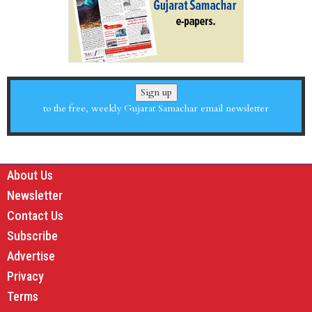
Sign up
to the free, weekly Gujarat Samachar email newsletter
About Us
Newsletter
Contact Us
Subscribe
Advertise
Privacy
Terms