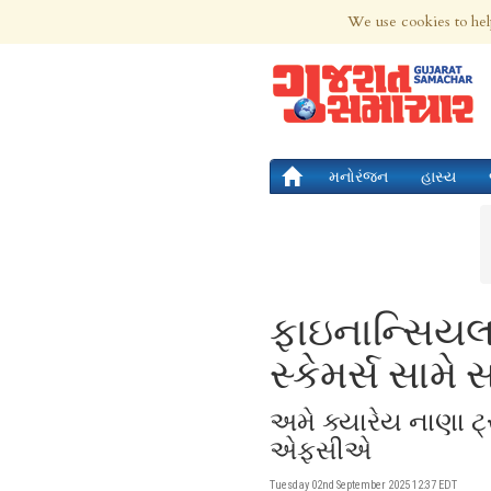
8th Aug 2026 | Updated at 09:34am 8th
We use cookies to hel
મનોરંજન
હાસ્ય
ફાઇનાન્સિયલ
સ્કેમર્સ સામે
અમે ક્યારેય નાણા ટ
એફસીએ
Tuesday 02nd September 2025 12:37 EDT