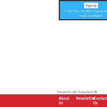
Sign up
to the free, weekly Gujarat 
email newsletter
Tweets by @GSamacharUK
About
Newsletter
Contac
Us
Us