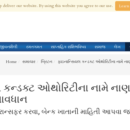
 Aug 2026
p deliver our website. By using this website you agree to our use.
Learn
જીવનશૈલી
રમતગમત
સાપ્તાહિક રાશિભવિષ્ય
સમાજ
લેખ
Home
સમાચાર
બ્રિટન
ફાઇનાન્સિયલ કન્ડક્ટ ઓથોરિટીના નામે નાણા
 કન્ડક્ટ ઓથોરિટીના નામે નાણ
 સાવધાન
્રાન્સફર કરવા, બેન્ક ખાતાની માહિતી આપવા 