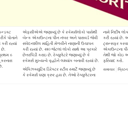
કન્ડક્ટ
એફસીએએ જણાવ્યું છે કે સ્કેમર્સલોકો પાસેથી
નામે નિર્દોષ 
કે પોતાને
બેન્ક એકાઉન્ટના પીન નંબર અને પાસવર્ડ જેવી
કરી રહ્યાં છે
કરી રહ્યાં
સંવેદનશીલ માહિતી મેળવીને નાણાની ઉચાપત
ટ્રાન્સફર કરવ
છે.
કરી રહ્યાં છે. 480 જેટલાં લોકો સાથે આ પ્રકારે
એકાઉન્ટના પીન
પ્રથમ 6
છેતરપિંડી કરાઇ છે. રેગ્યુલેટરે જણાવ્યું છે કે
તેથી જો કોઇ આ
ૂ કરનારા
સ્કેમર્સ મુખ્યત્વે વૃદ્ધોને લક્ષ્યાંક બનાવી રહ્યાં છે.
ફરિયાદ કરો.
ે.
એક્ઝિક્યુટિવ ડિરેક્ટર સ્ટીવ સ્માર્ટે જણાવ્યું છે
સમાચાર
બ્રિટન
કે સ્કેમર્સ ઘણા ક્રુર હય છે. તેઓ રેગ્યુલેટરના