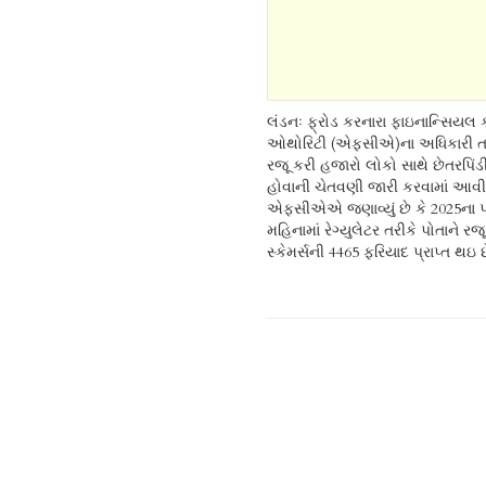
લંડનઃ ફ્રોડ કરનારા ફાઇનાન્સિયલ 
ઓથોરિટી (એફસીએ)ના અધિકારી તરી
રજૂ કરી હજારો લોકો સાથે છેતરપિંડી 
હોવાની ચેતવણી જારી કરવામાં આવી 
એફસીએએ જણાવ્યું છે કે 2025ના 
મહિનામાં રેગ્યુલેટર તરીકે પોતાને રજ
સ્કેમર્સની 4465 ફરિયાદ પ્રાપ્ત થઇ છ