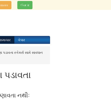
 more
Got it
સમાચાર
વેપાર
 પડાવતા સ્કેમર્સ સામે સાવધાન
ા પડાવતા
જણાવતા નથીઃ