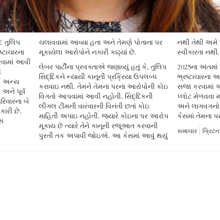
દ તુલિપ
તાના પર
નથી તેથી અમે બા
રષ્ટાચારના
મૂકાયેલા આરોપોને નકારી કાઢ્યાં છે.
સ્વીકારતા નથી.
વામાં આવી
લેબર પાર્ટીના પ્રવક્તાએ જણાવ્યું હતું કે, તુલિપ
2025ના અંતમાં પ
ી
સિદ્દિકને ન્યાયી કાનૂની પ્રક્રિયા ઉપલબ્ધ
ભ્રષ્ટાચારના આ
ટે અન્ય
કરાવાઇ નથી. તેમને તેમના પરના આરોપોની કોઇ
સજા કરવામાં આ
 અને પૂર્વ
વિગતો આપવામાં આવી નહોતી. સિદ્દિકની
પ્લોટ મેળવવા મ
રિવારના બે
લીગલ ટીમની વારંવારની વિનંતી છતાં કોઇ
અને લાગવગનો 
રી છે.
માહિતી અપાઇ નહોતી. જ્યારે કોઇના પર આરોપ
કેસમાં તેમના 
સ
મૂકાય છે ત્યારે તેને કાનૂની રજૂઆત કરવાની
સમાચાર
બ્રિટન
પુરતી તક અપાવી જોઇએ. આ કેસમાં આવું થયું