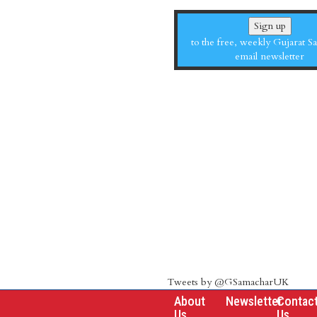
Sign up
to the free, weekly Gujarat 
email newsletter
Tweets by @GSamacharUK
About
Newsletter
Contac
Us
Us