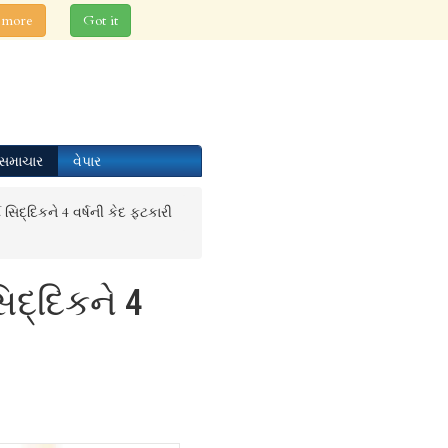
 more
Got it
સમાચાર
વેપાર
ટે સિદ્દિકને 4 વર્ષની કેદ ફટકારી
સિદ્દિકને 4