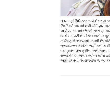
લંડનઃ પૂર્વ મિનિસ્ટર અને લેબર સાંસ
ચલાવવામાં આવ્યા હતા અને તેમણે પો
સિદ્દિકને બાંગ્લાદેશની કોર્ટ દ્વારા ભ્
આરોપસર 4 વર્ષ જેલની સજા ફટકાર
છે. લેબર પાર્ટીએ બાંગ્લાદેશની કાનૂન
કાર્યવાહીને અન્યાયી ગણાવી છે. કોર્
ભ્રષ્ટાચારના કેસોમાં સિદ્દિકની માસી
વડાપ્રધાન શેખ હસીના અને તેમના પ
સભ્યોને પણ અલગ અલગ સજા ફટકા
આરોપીઓની ગેરહાજરીમાં જ આ કે