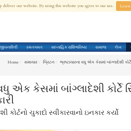
 Aug 2026
p deliver our website. By using this website you agree to our use.
Learn
જીવનશૈલી
રમતગમત
સાપ્તાહિક રાશિભવિષ્ય
સમાજ
લેખ
Home
સમાચાર
બ્રિટન
ભ્રષ્ટાચારના વધુ એક કેસમાં બાંગ્લાદેશી કોર્
ધુ એક કેસમાં બાંગ્લાદેશી કોર્ટે 
કારી
દેશી કોર્ટનો ચુકાદો સ્વીકારવાનો ઇનકાર કર્યો