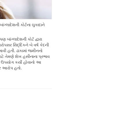
ંગ્લાદેશની કોર્ટના ચુકાદાને
ણ બાંગ્લાદેશની કોર્ટ દ્વારા
રોપસર સિદ્દિકને બે વર્ષ કેદની
વી હતી. ઢાકામાં જમીનનો
ાટે તેમણે શેખ હસીનાના પ્રભાવ
ઉપયોગ કર્યો હોવાનો આ
પર આરોપ હતો.