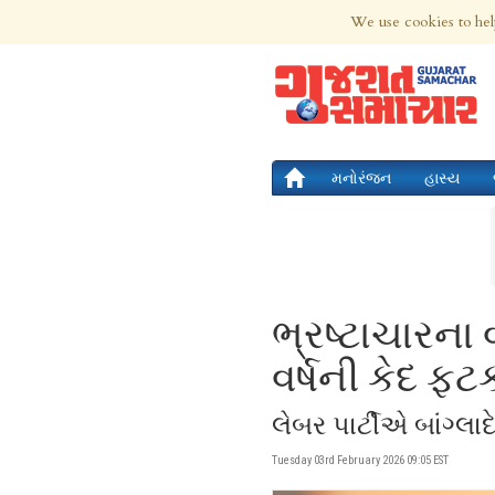
5th Aug 2026 | Updated at 09:45pm 5th
We use cookies to hel
મનોરંજન
હાસ્ય
ભ્રષ્ટાચારના વ
વર્ષની કેદ ફટ
લેબર પાર્ટીએ બાંગ્લા
Tuesday 03rd February 2026 09:05 EST