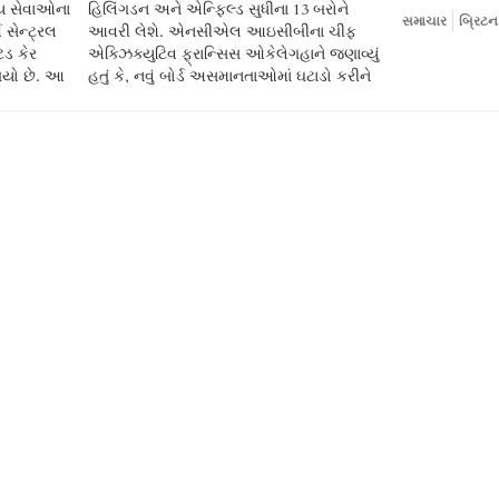
ગ્ય સેવાઓના
 13 બરોને
સમાચાર
બ્રિટન
સેન્ટ્રલ
ીના ચીફ
ેડ કેર
ાવ્યું
 ગયો છે. આ
ટાડો કરીને