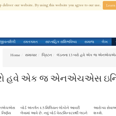
 Aug 2026
p deliver our website. By using this website you agree to our use.
Learn
જીવનશૈલી
રમતગમત
સાપ્તાહિક રાશિભવિષ્ય
સમાજ
લેખ
Home
સમાચાર
બ્રિટન
લંડનના 13 બરો હવે એક જ એનએચએસ ઇન્ટ
રો હવે એક જ એનએચએસ ઇન્ટિગ
જ એનએચએસ
કોને આવરી
્દ્રિત કરી
ો નિર્ણય
ટરથી લઇને
શકશે.