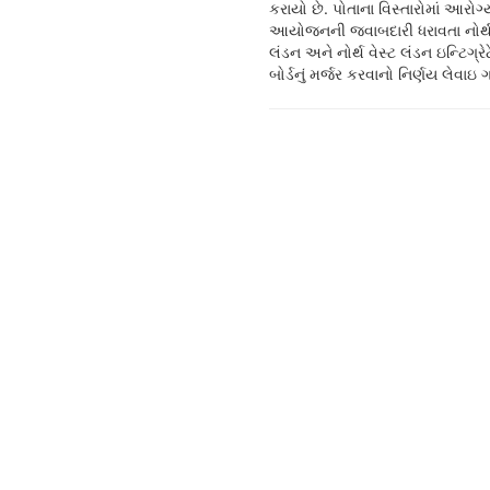
કરાયો છે. પોતાના વિસ્તારોમાં આરો
હિલિંગડન અને એન્ફિલ્ડ સુધીના
આયોજનની જવાબદારી ધરાવતા નોર્થ 
આવરી લેશે. એનસીએલ આઇસીબ
લંડન અને નોર્થ વેસ્ટ લંડન ઇન્ટિગ્રેટ
એક્ઝિક્યુટિવ ફ્રાન્સિસ ઓકેલેગહાને જણ
બોર્ડનું મર્જર કરવાનો નિર્ણય લેવાઇ
હતું કે, નવું બોર્ડ અસમાનતાઓમાં ઘ