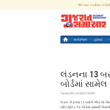
6th Aug 2026 | Updated at 01:50am 6th
We use cookies to hel
મનોરંજન
હાસ્ય
લંડનના 13 બ
બોર્ડમાં સામેલ
Tuesday 29th July 2025 11:30 EDT
લંડનઃ લંડનના 13 બરોને એક 
બોર્ડ અંતર્ગત 4.5 મિલિયન લો
આરોગ્ય સેવાઓ સુધારવા પર ધ્યાન કેન
ઇન્ટિગ્રેટેડ કેર બોર્ડમાં સમાવી લેવાન
લેવામાં આવે છે. નવું બોર્ડ વેસ્ટમિન્સ્