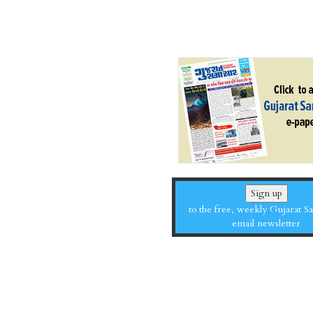
Sign up
to the free, weekly Gujarat 
email newsletter