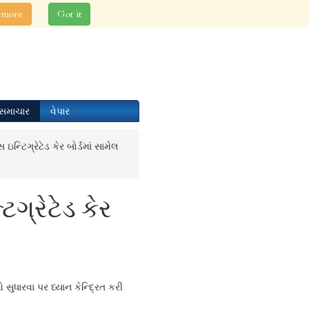
 more
Got it
સમાચાર
વેપાર
િગ્રેટેડ કેર બોર્ડમાં સામેલ
્રેટેડ કેર