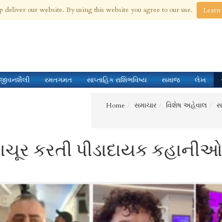
 Aug 2026
p deliver our website. By using this website you agree to our use.
Learn
જીવનશૈલી
રમતગમત
સાપ્તાહિક રાશિભવિષ્ય
સમાજ
લેખ
Home
સમાચાર
વિશેષ અહેવાલ
સ
ાચૂર કરતી પીડાદાયક કહાનીઓ.