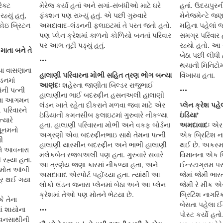
ેક્ટ
મેરેજ કર્યાં હતાં અને સગાં-સંબંધીઓ માટે ઘરે
હતાં. ઉદયપુરન
્યું હતું,
ફંક્શન પણ રાખ્યું હતું. એ પછી ગુરુવારે
મેનેજમેન્ટે જણ
 કોઇ બ્રિટન
અમદાવાદ-લંડનની ફ્લાઇટમાં તે પરત જતો હતો.
મહિના પહેલાં 
પણ પ્લેન ક્રેશમાં કાળનો કોળિયો બનતાં પરિવાર
સમગ્ર પરિવાર
પર આભ તૂટી પડ્યું હતું.
રહ્યો હતો. આ સ
માતા બને તે
બેઠા પછી લીધી
•••
થયાની મિનિટોમ
યા વાસણાના
હાલાણી પરિવારના મોભી સહિત ત્રણ ભોગ બન્યા
વિંખાયા હતા.
ડનમાં
આણંદઃ
શહેરના જાણીતા બિલ્ડર રાજુભાઈ
ની પત્ની
•••
હાલાણીના ભાઈ બદરુદ્દીન હસનઅલી હાલાણી
યના આગમન
લંડન ખાતે રહેતા દીકરાને મળવા જવા માટે એર
પ્લેન ક્રેશ પહે
 પરિવારને
ઇંડિયાની કમનસીબ ફ્લાઇટમાં ગુરુવારે નીકળ્યા
ઇંડિયા’
્યારે
હતા. હાલાણી પરિવારના મોભી અને વકફ બોર્ડના
અમદાવાદઃ
એર ઇ
પૂનમનો
અગ્રણી એવા બદરુદ્દીનભાઇ સાથે તેમના પત્ની
એક બ્રિટિશ ન
ી
હાલાણી યાસ્મીન બદરુદ્દીન અને ભાભી હાલાણી
થઈ છે. અકસ્મ
ને આવનારા
મલેકબેન રજબઅલી પણ હતા. ગુરુવારે સવારે
વિમાનના એક બ્
હ્યા હતા.
આ ત્રણેય જણા કારમાં નીકળ્યા હતા, અને
ઈન્સ્ટાગ્રામ પ
ે મોત આંબી
અમદાવાદ એરપોર્ટ પહોંચ્યા હતા. ત્યાંથી આ
જેમાં જેમી ભા
ૂર થઈ ગયા
લોકો લંડન જનારા પ્લેનમાં બેઠા અને આ પ્લેન
જેમી રે મીક એ
ક્રેશમાં તેઓ પણ મોતને ભેટયા છે.
બ્રિટિશ નાગરિક
ે તેના
બેસતા પહેલા ઈ
ાં શાયોના
•••
પોસ્ટ કર્યો હત
જીવનસાથીની