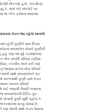
્ટથી નીકળ્યો હતો. તેના મિત્ર
ું કે, અમે તેને એરપોર્ટ પર
્યાં જ પ્લેન ક્રેશના સમાચાર
ે સાચવવા લંડન જઇ રહેલાં માતાએ
માં રહેતી પુત્રીને સારા દિવસ
રેઠના સલમાબેન વોરાને પુત્રીની
ું હતું, પણ આ મુદ્દે ગડમથલમાં
ાન એક સંબંધી પરિવાર નફીસા
સૈયદ, તકસીન અને વકી પણ
નું જાણવા મળતાં વોરા પરિવારે
કે, ‘તમારી સાથે સલમાબેનને લઇ
 સરળતાથી પુત્રી પાસે લંડન
ઈનાયત ખાનના પરિવારે
ે લઈ જવાની તૈયારી બતાવતા,
ં જ સલમાબેનની ટિકિટ બુક
પોતાની પુત્રી સુધી પહોંચે તે
અકસ્માતમાં મૃત્યુ પામ્યા છે.
િ પણ તેમની સાથે લંડન જવાના