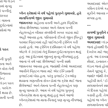
વસે જ લંડન
અમદાવાદ એરપોર
ાં મૃત્યુ
•••
કવિન દવેએ કહ્ય
પત્નીનું
પ્લેન ક્રેશમાં બે વર્ષ પહેલાં પુત્રને ગુમાવ્યો, હવે
મૂકીને આવ્યા ત
ંસ્કાર
માતાપિતાએ જીવ ગુમાવ્યો
મળ્યા હતા.
ી ગામના
જામનગરઃ
શહેરના વતની અને હાલ બ્રિટિશ
ર્ઘટનામાં
•••
એવા શૈલેષભાઇ પરમાર અને તેમના પત્ની
સોમાં જ
નેહલબહેન બીમાર સંબંધીની ખબર કાઢવા માટે
સગર્ભા પુત્રીન
અહીં આવ્યા હતા. પરિવારનો દીકરો જીત (પિન્ટુ)
જીવ ગુમાવ્યો
પરમાર બ્રિટનમાં રહી પાઈલટની ટ્રેનિંગ કરી
અમદાવાદઃ
લંડન
રહ્યો હતો. આ ટ્રેનિંગ દરમિયાન બે વર્ષ પહેલા
જતાં હોવાથી ઉમ
થે પરત
એટલે કે 2022માં તેનું વિમાન દુર્ઘટનાગ્રસ્ત થયું
દેખરેખ માટે જવ
હતું. આ દુર્ઘટનામાં જીતનું મૃત્યુ નીપજ્યું હતું.
હતાં. આ દરમ્ય
ી પુત્રી
આના બે વર્ષ બાદ શૈલેષભાઈ પત્ની સાથે
સૈયદ, ઇનાયત 
રાના અને
જામનગર આવ્યા હતા. જ્યાંથી તેઓ અમદાવાદ
લંડન જતાં હોવા
 વોરા તેની
આવીને બ્રિટન જવા માટે એર ઈન્ડિયાની
તેમને પૂછ્યું 
ાર ઉજવવા
ફ્લાઈટમાં બેઠા હતા. પરંતુ ફ્લાઈટ ટેકઓફ
જશો? જેથી તેઓ
ેન્ટ
થયાના ગણતરીના સેકન્ડોમાં જ ક્રેશ થઈ જતા
પહોંચી શકે.’ 
 લંડન પરત
શૈલેષભાઈ અને તેમના પત્ની નેહલબહેન પણ
સલમાબેનને સાથ
. પરવેઝ
મૃત્યુ પામ્યા છે. આમ બે વર્ષ પહેલા પુત્રનું
બે દિવસ પહેલા
યી થયા છે.
પ્લેનક્રેશ થતા મૃત્યુ થયું હતું અને આજે
કરાવી હતી. તેઓ 
તેમની પત્ની
પ્લેનક્રેશમાં જ માતા-પિતાનું પણ મૃત્યુ નીપજ્યું
પહેલાં જ પ્લેન 
છે.
સલમાબેનના પત