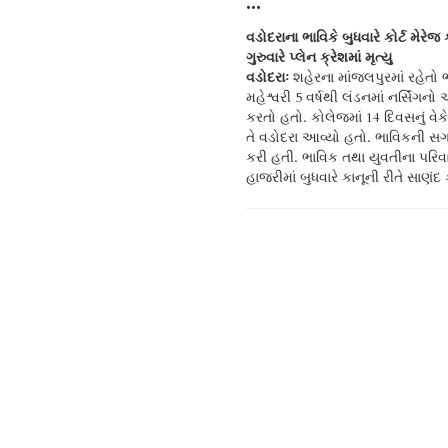
•••
વડોદરાના ભાવિકે બુધવારે કોર્ટ મેરેજ કર
ગુરુવારે પ્લેન ક્રેશમાં મૃત્યુ
વડોદરાઃ
શહેરના માંજલપુરમાં રહેતો 
મહેશ્વરી 5 વર્ષથી લંડનમાં નર્સિંગનો
કરતો હતો. કોલેજમાં 14 દિવસનું વેક
તે વડોદરા આવ્યો હતો. ભાવિકની સગ
કરી હતી. ભાવિક તથા યુવતીના પરિવ
હાજરીમાં બુધવારે કાનૂની રીતે સાણંદ કો