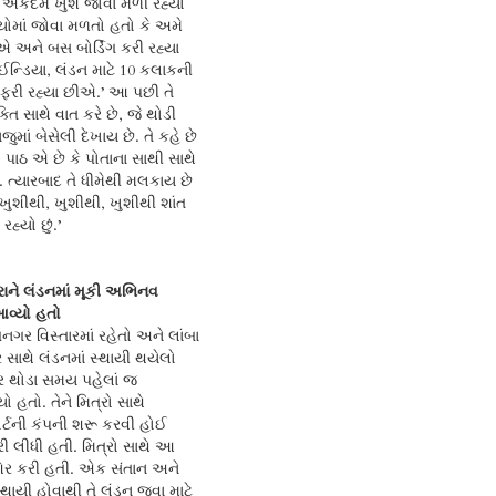
ે એકદમ ખુશ જોવા મળી રહ્યો
યોમાં જોવા મળતો હતો કે અમે
 અને બસ બોર્ડિંગ કરી રહ્યા
ન્ડિયા, લંડન માટે 10 કલાકની
 ફરી રહ્યા છીએ.’ આ પછી તે
તિ સાથે વાત કરે છે, જે થોડી
ાજુમાં બેસેલી દેખાય છે. તે કહે છે
 પાઠ એ છે કે પોતાના સાથી સાથે
 ત્યારબાદ તે ધીમેથી મલકાય છે
‘ખુશીથી, ખુશીથી, ખુશીથી શાંત
્યો છું.’
રાને લંડનમાં મૂકી અભિનવ
આવ્યો હતો
ગર વિસ્તારમાં રહેતો અને લાંબા
સાથે લંડનમાં સ્થાયી થયેલો
 થોડા સમય પહેલાં જ
હતો. તેને મિત્રો સાથે
ોર્ટની કંપની શરૂ કરવી હોઈ
રી લીધી હતી. મિત્રો સાથે આ
શેર કરી હતી. એક સંતાન અને
સ્થાયી હોવાથી તે લંડન જવા માટે