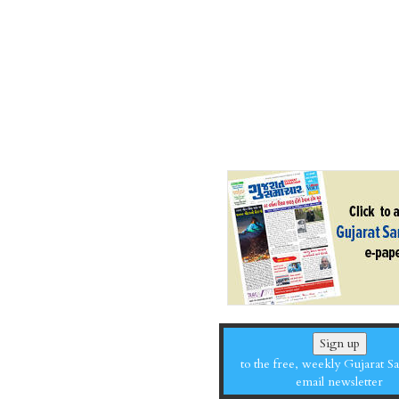
Sign up
to the free, weekly Gujarat 
email newsletter