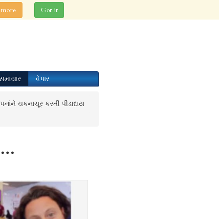
 more
Got it
સમાચાર
વેપાર
પનાંને ચકનાચૂર કરતી પીડાદાય
..