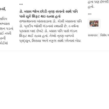
હતા પણ છેલ્લી
•••
હતો.
્યાં,
ડો. વ્યાસ જોબ છોડી ત્રણ સંતાનો સાથે પતિ
•••
પાસે યુકે શિફ્ટ થઇ રહ્યાા હતાં
ભાવિક
રાજસ્થાનના બાંસવાડાના ડો. કોમી વ્યાસના પતિ
 અભ્યાસ
ડો. પ્રદીપ જોશી લંડનમાં સ્થાયી છે. 6 વર્ષના
ેશન પડતાં
પ્રયાસ બાદ છેવટે ડો. વ્યાસ પતિ પાસે લંડન
ાઈ નક્કી
શિફ્ટ થઈ રહ્યા હતાં. તેઓ ત્રણ બાળકો
સમાચાર
વિશેષ 
ારની
પ્રદ્યુત, મિરાયા અને નકુલ સાથે પ્લેનમાં બેઠા
ર્ટમાં