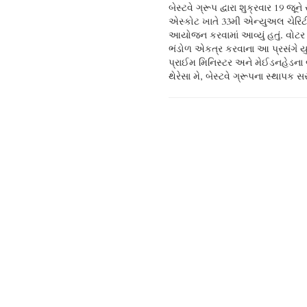
બેસ્ટવે ગ્રૂપ દ્વારા શુક્રવાર 19 જૂન
પરવેઝ OBE H Pk અને બેસ્ટવે ગ્રૂપના 
એસ્કોટ ખાતે 33મી એન્યુઅલ ચેરિટી ર
લોર્ડ ચૌધરી CBE SI Pk ઉપસ્થિત રહ
આયોજન કરવામાં આવ્યું હતું. વોટ
આ ઉપરાંત, પાર્લામનેન્ટના સભ્યો, ઈ
ભંડોળ એકત્ર કરવાના આ પ્રસંગે યુકે
અગ્રણીઓ, ડિપ્લોમેટ્સ અને બે
પ્રાઈમ મિનિસ્ટર અને મેઈડનહેડના 
અધિકારીઓ સહિત 750થી વધુ મહેમ
થેરેસા મે, બેસ્ટવે ગ્રૂપના સ્થાપક