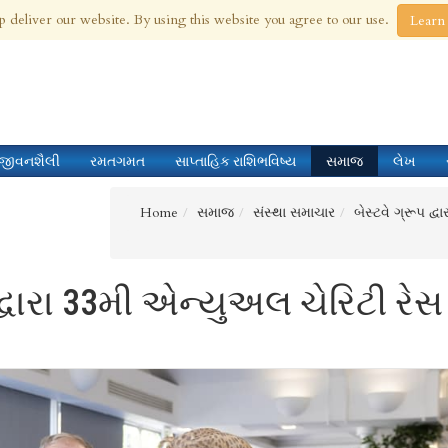
 Aug 2026
p deliver our website. By using this website you agree to our use.
Learn
જીવનશૈલી
રમતગમત
સાપ્તાહિક રાશિભવિષ્ય
સમાજ
લેખ
Home
સમાજ
સંસ્થા સમાચાર
બેસ્ટવે ગ્રૂપ દ્
દ્વારા 33મી એન્યુઅલ ચેરિટી રેસ 