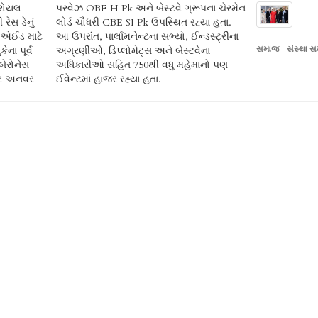
ે રોયલ
ચેરમેન
ેસ ડેનું
્યા હતા.
ર એઈડ માટે
ન્ડસ્ટ્રીના
ના પૂર્વ
સ્ટવેના
સમાજ
સંસ્થા સ
બેરોનેસ
ાનો પણ
 સર અનવર
ઈવેન્ટમાં હાજર રહ્યા હતા.