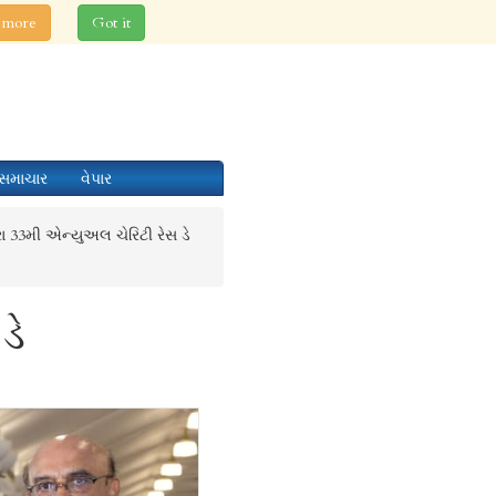
 more
Got it
સમાચાર
વેપાર
વારા 33મી એન્યુઅલ ચેરિટી રેસ ડે
ડે