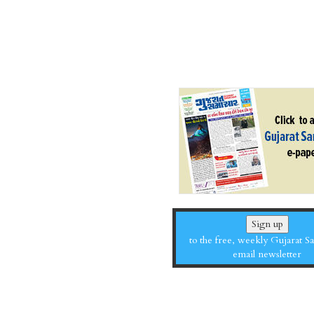
Sign up
to the free, weekly Gujarat 
email newsletter