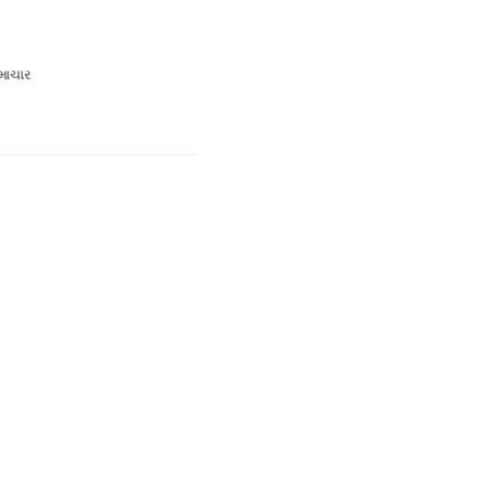
માચાર