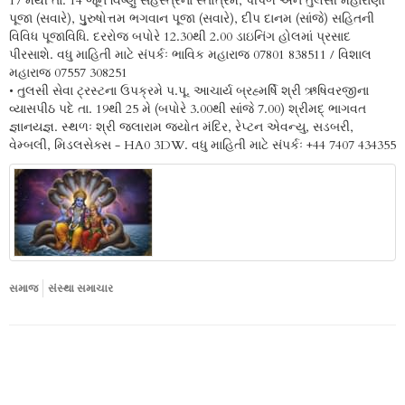
17 મેથી તા. 14 જૂન વિષ્ણુ સહસ્ત્રના સ્તોત્રમ, પીપળ અને તુલસી મહારાણી
પૂજા (સવારે), પુુરુષોત્તમ ભગવાન પૂજા (સવારે), દીપ દાનમ (સાંજે) સહિતની
વિવિધ પૂજાવિધિ. દરરોજ બપોરે 12.30થી 2.00 ડાઇનિંગ હોલમાં પ્રસાદ
પીરસાશે. વધુ માહિતી માટે સંપર્કઃ ભાવિક મહારાજ 07801 838511 / વિશાલ
મહારાજ 07557 308251
• તુલસી સેવા ટ્રસ્ટના ઉપક્રમે પ.પૂ. આચાર્ય બ્રહ્મર્ષિ શ્રી ઋષિવરજીના
વ્યાસપીઠ પદે તા. 19થી 25 મે (બપોરે 3.00થી સાંજે 7.00) શ્રીમદ્ ભાગવત
જ્ઞાનયજ્ઞ. સ્થળઃ શ્રી જલારામ જ્યોત મંદિર, રેપ્ટન એવન્યુ, સડબરી,
વેમ્બલી, મિડલસેક્સ - HA0 3DW. વધુ માહિતી માટે સંપર્કઃ +44 7407 434355
સમાજ
સંસ્થા સમાચાર