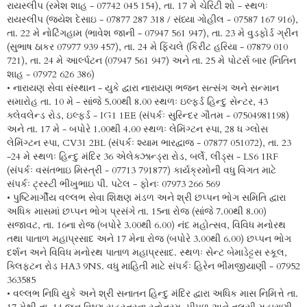
રાયસ્લીપ (રમેશ શાહ - 07742 045 154), તા. 17 મે ચેરિટી શો - સ્થળઃ
રાયસ્લીપ (જયેશ દેસાઇ - 07877 287 318 / સંધ્યા ગોહીલ - 07587 167 916),
તા. 22 મે નોટિંગહામ (ભાવેશ જાની - 07947 561 947), તા. 23 મે વુડફોર્ડ ગ્રીન
(સુભાષ ઠાકર 07977 939 457), તા. 24 મે ફિંચલે (કિરીટ હરિયા - 07879 010
721), તા. 24 મે આર્લ્પટન (07947 561 947) અને તા. 25 મે પોટર્સ બાર (નિતિન
શાહ - 07972 626 386)
• નારાયણ સેવા સંસ્થાન - યુકે દ્વારા નારાયણ ભજન સત્સંગ અને સન્માન
સમારોહ તા. 10 મે - સાંજે 5.00થી 8.00 સ્થળઃ ઇલ્ફર્ડ હિન્દુ સેન્ટર, 43
ક્લેવલેન્ડ રોડ, ઇલ્ફર્ડ - IG1 1EE (સંપર્કઃ સુરિન્દર ગૌતમ - 07504981198)
અને તા. 17 મે - બપોરે 1.00થી 4.00 સ્થળઃ લેમિંગ્ટન સ્પા, 28 ધ ગ્લોસ
લેમિંગ્ટન સ્પા, CV31 2BL (સંપર્કઃ શ્યામ ભારદ્વાજ - 07877 051072), તા. 23
-24 મે સ્થળઃ હિન્દુ મંદિર 36 એલેક્ઝાન્ડ્રા રોડ, બર્લે, લીડ્સ - LS6 1RF
(સંપર્કઃ વસંતભાઇ મિસ્ત્રી - 07713 791877) કાર્યક્રમોની વધુ વિગત માટે
સંપર્કઃ ટ્રસ્ટી ભીખુભાઇ પી. પટેલ - ફોનઃ 07973 266 569
• પુષ્ટિમાર્ગીય વલ્લભ સેવા શિક્ષણ મંડળ અને શ્રી છપ્પન ભોગ સમિતિ દ્વારા
અધિક માસમાં છપ્પન ભોગ પ્રસંગે તા. 15ના રોજ (સાંજે 7.00થી 8.00)
સજાવટ, તા. 16ના રોજ (બપોરે 3.00થી 6.00) નંદ મહોત્સવ, વિવિધ મનોરથ
તથા પાતાળ મહાપ્રસાદ અને 17 મેના રોજ (બપોરે 3.00થી 6.00) છપ્પન ભોગ
દર્શન અને વિવિધ મનોરથ પાતાળ મહાપ્રસાદ. સ્થળઃ સેન્ટ બેમાડેટ્ટસ સ્કૂલ,
ક્લિફ્ટન રોડ HA3 9NS. વધુ માહિતી માટે સંપર્કઃ હિરેન ભીમજીયાણી - 07952
363585
• વલ્લભ નિધિ યુકે અને શ્રી સનાતન હિન્દુ મંદિર દ્વારા અધિક માસ નિમિત્તે તા.