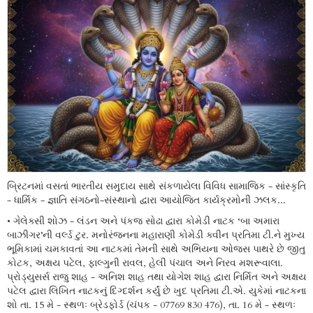
બ્રિટનમાં વસતાં ભારતીય સમુદાય સાથે સંકળાયેલા વિવિધ સામાજિક - સાંસ્કૃતિ
- ધાર્મિક - જ્ઞાતિ સંગઠનો-સંસ્થાનો દ્વારા આયોજિત કાર્યક્રમોની ઝલક...
• ગેલેક્સી શોઝ - લંડન અને પંકજ સોઢા દ્વારા કોમેડી નાટક ‘બા અમારા
બાઝીગર’ની વર્લ્ડ ટુર. મનોરંજનના મહારાણી કોમેડી ક્વીન પ્રતિમા ટી.ને મુખ્ય
ભૂમિકામાં ચમકાવતાં આ નાટકમાં તેમની સાથે અભિયના ઓજસ પાથરે છે જીતુ
કોટક, અક્ષય પટેલ, ફાલ્ગુની રાવલ, હેલી પંચાલ અને નિરવ મશરૂવાલા.
પ્રોડ્યુસર્સ રાજુ શાહ - અનિશ શાહ તથા યોગેશ શાહ દ્વારા નિર્મિત અને અક્ષય
પટેલ દ્વારા લિખિત નાટકનું દિગ્દર્શન કર્યું છે ખુદ પ્રતિમા ટી.એ. યુકેમાં નાટકના
શો તા. 15 મે - સ્થળઃ બ્રેડફોર્ડ (ચંપક - 07769 830 476), તા. 16 મે - સ્થળઃ