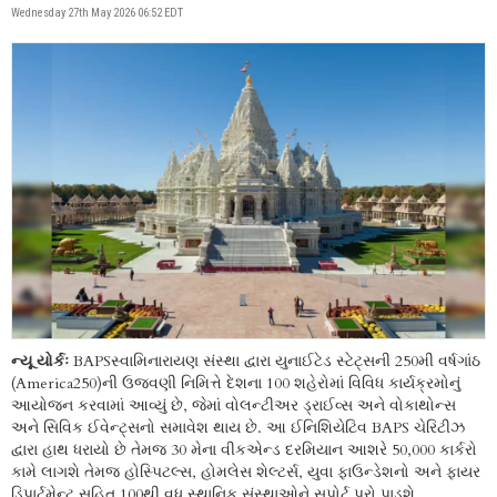
Wednesday 27th May 2026 06:52 EDT
ન્યૂ યોર્કઃ
BAPSસ્વામિનારાયણ સંસ્થા દ્વારા યુનાઈટેડ સ્ટેટ્સની 250મી વર્ષગાંઠ
(America250)ની ઉજવણી નિમિત્તે દેશના 100 શહેરોમાં વિવિધ કાર્યક્રમોનું
આયોજન કરવામાં આવ્યું છે, જેમાં વોલન્ટીઅર ડ્રાઈવ્સ અને વોકાથોન્સ
અને સિવિક ઈવેન્ટ્સનો સમાવેશ થાય છે. આ ઈનિશિયેટિવ BAPS ચેરિટીઝ
દ્વારા હાથ ધરાયો છે તેમજ 30 મેના વીકએન્ડ દરમિયાન આશરે 50,000 કાર્કરો
કામે લાગશે તેમજ હોસ્પિટલ્સ, હોમલેસ શેલ્ટર્સ, યુવા ફાઉન્ડેશનો અને ફાયર
ડિપાર્ટમેન્ટ સહિત 100થી વધુ સ્થાનિક સંસ્થાઓને સપોર્ટ પૂરો પાડશે.