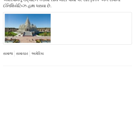
ઈનિશિયેટિવ્ઝ હાથ ધરાયા છે.
સમાજ
સમાચાર
અમેરિકા