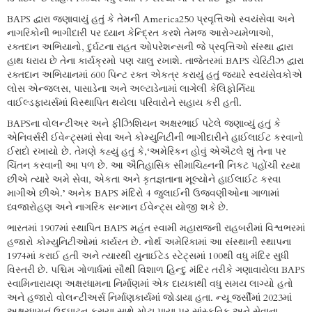
BAPS દ્વારા જણાવાયું હતું કે તેમની America250 પ્રવૃત્તિઓ સ્વયંસેવા અને
નાગરિકોની ભાગીદારી પર ધ્યાન કેન્દ્રિત કરશે તેમજ આરોગ્યમેળાઓ,
રક્તદાન અભિયાનો, દુર્ઘટના રાહત ઓપરેશન્સની જે પ્રવૃત્તિઓ સંસ્થા દ્વારા
હાથ ધરાય છે તેના કાર્યક્રમો પણ ચાલુ રખાશે. તાજેતરમાં BAPS ચેરિટીઝ દ્વારા
રક્તદાન અભિયાનમાં 600 પિન્ટ રક્ત એકત્ર કરાયું હતું જ્યારે સ્વયંસેવકોએ
લોસ એન્જલસ, પાસાડેના અને અલ્ટાડેનામાં લાગેલી કેલિફોર્નિયા
વાઈલ્ડફાયર્સમાં વિસ્થાપિત થયેલા પરિવારોને સહાય કરી હતી.
BAPSના વોલન્ટીઅર અને ફીઝિશિયન અક્ષરભાઈ પટેલે જણાવ્યું હતું કે
એનિવર્સરી ઈવેન્ટ્સમાં સેવા અને કોમ્યુનિટીની ભાગીદારીને હાઈલાઈટ કરવાનો
ઈરાદો રખાયો છે. તેમણે કહ્યું હતું કે,‘અમેરિકન હોવું એઐટલે શું તેના પર
ચિંતન કરવાની આ પળ છે. આ ઐતિહાસિક સીમાચિહ્નની નિકટ પહોંચી રહ્યા
છીએ ત્યારે અમે સેવા, એકતા અને કૃતજ્ઞતાના મૂલ્યોને હાઈલાઈટ કરવા
માગીએ છીએ.’ અનેક BAPS મંદિરો 4 જુલાઈની ઉજવણીઓના ગાળામાં
ધ્વજારોહણ અને નાગરિક સન્માન ઈવેન્ટ્સ યોજી શકે છે.
ભારતમાં 1907માં સ્થાપિત BAPS મહંત સ્વામી મહારાજની રાહબરીમાં વિશ્વભરમાં
હજારો કોમ્યુનિટીઓમાં કાર્યરત છે. નોર્થ અમેરિકામાં આ સંસ્થાની સ્થાપના
1974માં કરાઈ હતી અને ત્યારથી યુનાઈટેડ સ્ટેટ્સમાં 100થી વધુ મંદિર સુધી
વિસ્તરી છે. પશ્ચિમ ગોળાર્ધમાં સૌથી વિશાળ હિન્દુ મંદિર તરીકે ગણાવાયેલા BAPS
સ્વામિનારાયણ અક્ષરધામના નિર્માણમાં એક દાયકાથી વધુ સમય લાગ્યો હતો
અને હજારો વોલન્ટીઅર્સ નિર્માણકાર્યમાં જોડાયા હતા. ન્યૂ જર્સીમાં 2023માં
અક્ષરધામનું ઉદ્ઘાટન કરાયા સાથે મોટા પાયા પર સાંસ્કૃતિક અને સેવાના