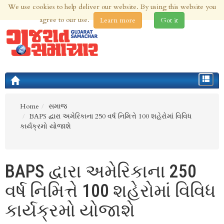
We use cookies to help deliver our website. By using this website you
10th Aug 2026 | Updated at 03:54am 10th Aug 2026
agree to our use.
Learn more
Got it
Toggle
navigat
Home
સમાજ
BAPS દ્વારા અમેરિકાના 250 વર્ષ નિમિત્તે 100 શહેરોમાં વિવિધ
કાર્યક્રમો યોજાશે
BAPS દ્વારા અમેરિકાના 250
વર્ષ નિમિત્તે 100 શહેરોમાં વિવિધ
કાર્યક્રમો યોજાશે