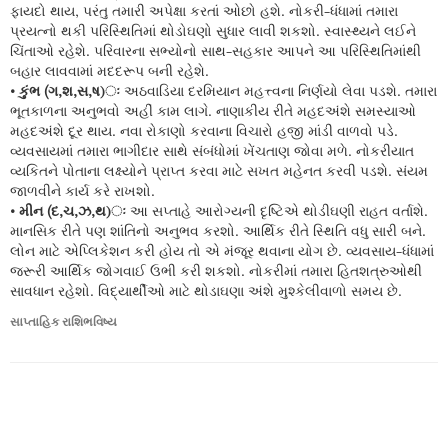
ફાયદો થાય, પરંતુ તમારી અપેક્ષા કરતાં ઓછો હશે. નોકરી-ધંધામાં તમારા
પ્રયત્નો થકી પરિસ્થિતિમાં થોડોઘણો સુધાર લાવી શકશો. સ્વાસ્થ્યને લઈને
ચિંતાઓ રહેશે. પરિવારના સભ્યોનો સાથ-સહકાર આપને આ પરિસ્થિતિમાંથી
બહાર લાવવામાં મદદરૂપ બની રહેશે.
• કુંભ (ગ,શ,સ,ષ)ઃ
અઠવાડિયા દરમિયાન મહત્ત્વના નિર્ણયો લેવા પડશે. તમારા
ભૂતકાળના અનુભવો અહીં કામ લાગે. નાણાકીય રીતે મહદઅંશે સમસ્યાઓ
મહદઅંશે દૂર થાય. નવા રોકાણો કરવાના વિચારો હજી માંડી વાળવો પડે.
વ્યવસાયમાં તમારા ભાગીદાર સાથે સંબંધોમાં ખેંચતાણ જોવા મળે. નોકરીયાત
વ્યકિતને પોતાના લક્ષ્યોને પ્રાપ્ત કરવા માટે સખત મહેનત કરવી પડશે. સંયમ
જાળવીને કાર્ય કરે રાખશો.
• મીન (દ,ચ,ઝ,થ)ઃ
આ સપ્તાહે આરોગ્યની દૃષ્ટિએ થોડીઘણી રાહત વર્તાશે.
માનસિક રીતે પણ શાંતિનો અનુભવ કરશો. આર્થિક રીતે સ્થિતિ વધુ સારી બને.
લોન માટે એપ્લિકેશન કરી હોય તો એ મંજૂર થવાના યોગ છે. વ્યવસાય-ધંધામાં
જરૂરી આર્થિક જોગવાઈ ઉભી કરી શકશો. નોકરીમાં તમારા હિતશત્રુઓથી
સાવધાન રહેશો. વિદ્યાર્થીઓ માટે થોડાઘણા અંશે મુશ્કેલીવાળો સમય છે.
સાપ્તાહિક રાશિભવિષ્ય