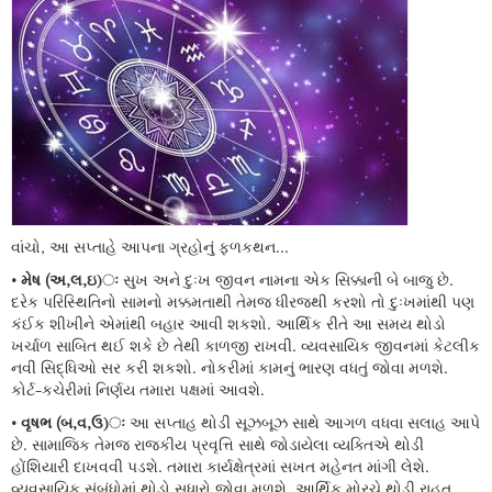
વાંચો, આ સપ્તાહે આપના ગ્રહોનું ફળકથન...
• મેષ (અ,લ,ઇ)ઃ
સુખ અને દુઃખ જીવન નામના એક સિક્કાની બે બાજુ છે.
દરેક પરિસ્થિતિનો સામનો મક્કમતાથી તેમજ ધીરજથી કરશો તો દુઃખમાંથી પણ
કંઈક શીખીને એમાંથી બહાર આવી શકશો. આર્થિક રીતે આ સમય થોડો
ખર્ચાળ સાબિત થઈ શકે છે તેથી કાળજી રાખવી. વ્યવસાયિક જીવનમાં કેટલીક
નવી સિદ્ધિઓ સર કરી શકશો. નોકરીમાં કામનું ભારણ વધતું જોવા મળશે.
કોર્ટ-કચેરીમાં નિર્ણય તમારા પક્ષમાં આવશે.
• વૃષભ (બ,વ,ઉ)ઃ
આ સપ્તાહ થોડી સૂઝબૂઝ સાથે આગળ વધવા સલાહ આપે
છે. સામાજિક તેમજ રાજકીય પ્રવૃત્તિ સાથે જોડાયેલા વ્યક્તિએ થોડી
હોંશિયારી દાખવવી પડશે. તમારા કાર્યક્ષેત્રમાં સખત મહેનત માંગી લેશે.
વ્યવસાયિક સંબંધોમાં થોડો સુધારો જોવા મળશે. આર્થિક મોરચે થોડી રાહત