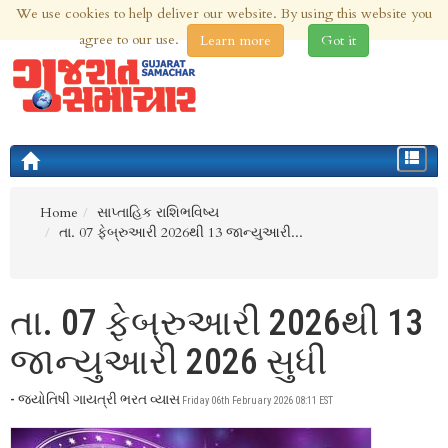
We use cookies to help deliver our website. By using this website you
7th Aug 2026 | Updated at 01:59pm 7th Aug 2026
agree to our use.
Learn more
Got it
Toggle
navigat
Home
સાપ્તાહિક રાશિભવિષ્ય
તા. 07 ફેબ્રુઆરી 2026થી 13 જાન્યુઆરી...
તા. 07 ફેબ્રુઆરી 2026થી 13
જાન્યુઆરી 2026 સુધી
- જ્યોતિષી ગાયત્રી ભરત વ્યાસ
Friday 06th February 2026 08:11 EST