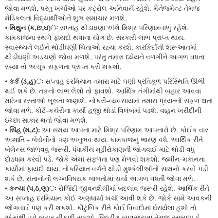
જોવા મળશે, પરંતુ ખર્ચાઓ પર કંટ્રોલ અનિવાર્ય રહેશે. મેનેજમેન્ટ તેમજ
મેડિકલના વિદ્યાર્થીઓને શુભ સમાચાર મળશે.
• મિથુન (ક,છ,ઘ)ઃ
સપ્તાહ થોડાઘણા અંશે મિશ્ર પરિણામવાળું રહેશે.
કામકાજના સ્થળે ફાયદો થવાના યોગ છે. સરકારી લાભ પ્રાપ્ત થાય.
સ્વાસ્થ્યને લઈને થોડીઘણી ચિંતાઓ રહ્યા કરશે. કારકિર્દીની શરૂઆતમાં
થોડીઘણી અડચણો જોવા મળશે, પરંતુ તમારા ધ્યેયને વળગીને આગળ વધતા
રહ્યા તો અચૂક સફળતા પ્રાપ્ત કરી શકશો.
• કર્ક (ડ,હ)ઃ
સપ્તાહ દરમિયાન તમારા માટે ઘણી પ્રતિકૂળ પરિસ્થિતિ ઊભી
થઈ શકે છે. તકનો લાભ લેશો તો ફાવશો. આર્થિક તંગીમાંથી બહાર આવવા
માટેના રસ્તાઓ ખૂલતાં જણાશે. નોકરી-વ્યવસાયમાં તમારા પ્રયત્નો સફળ થતાં
જોવા મળે. કોર્ટ-કચેરીના કાર્યો હજી થોડાં વિલંબમાં પડશે. વાહન ખરીદીની
ઇચ્છા સાકાર થતી જોવા મળશે.
• સિંહ (મ,ટ):
આ સમય આપના માટે મિશ્ર પરિણામ આપનારો છે. કોઈક વાર
અશાંતિ - બેચેનીનો પણ અનુભવ થાય. કામકાજનું ભારણ વધે. આર્થિક રીતે
બેલેન્સ જાળવવું જરૂરી. ધંધાકીય મૂડીરોકાણની જોગવાઈ માટે થોડી વધુ
દોડધામ કરવી પડે. જોકે એમાં સફળતા પણ મેળવી શકશો. જમીન-મકાનના
કાર્યોમાં ફાયદો થાય. નોકરિયાત વર્ગને થોડી મુશ્કેલીઓનો સામનો કરવો પડી
શકે છે. સંતાનોની લગ્નવિષયક બાબતોમાં ચર્ચા આગળ વધતી જોવા મળે.
• કન્યા (પ,ઠ,ણ)ઃ
રોજિંદી જીવનશૈલીમાં બદલાવ જરૂરી રહેશે. આર્થિક રીતે
આ સપ્તાહ દરમિયાન કોઈ અણધાર્યા ખર્ચા આવી શકે છે. જોકે સામે આવકની
જોગવાઈ પણ કરી શકશો. કૌટુંબિક રીતે કોઈ વિવાદોમાં ઘેરાયેલા હશો તો
એમાંથી હવે બહાર નીકળી સકશો. બિલ્ડીંગ વ્યવસાયમાં તેમજ રસાયણ કે