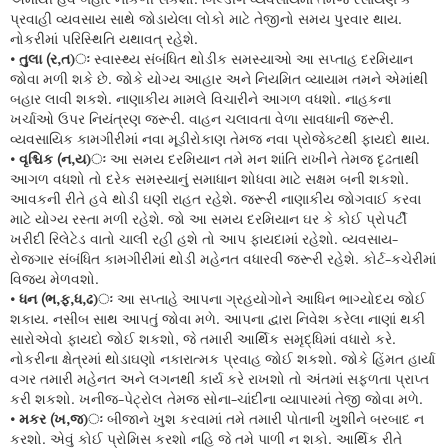
પ્રવાહી વ્યવસાય સાથે જોડાયેલા લોકો માટે તેજીનો સમય પુરવાર થાય.
નોકરીમાં પરિસ્થિતિ યથાવત્ રહેશે.
• તુલા (ર,ત)ઃ
સ્વાસ્થ્ય સંબંધિત થોડીક સમસ્યાઓ આ સપ્તાહ દરમિયાન
જોવા મળી શકે છે. જોકે યોગ્ય આહાર અને નિયમિત વ્યાયામ તમને એમાંથી
બહાર લાવી શકશે. નાણાકીય મામલે વિચારીને આગળ વધશો. નાહકના
ખર્ચાઓ ઉપર નિયંત્રણ જરૂરી. વાહન ચલાવતા વેળા સાવધાની જરૂરી.
વ્યવસાયિક કામગીરીમાં નવા મૂડીરોકાણ તેમજ નવા પ્રોજેક્ટથી ફાયદો થાય.
• વૃશ્ચિક (ન,ય)ઃ
આ સમય દરમિયાન તમે મન શાંતિ રાખીને તેમજ દૃઢતાથી
આગળ વધશો તો દરેક સમસ્યાનું સમાધાન શોધવા માટે સક્ષમ બની શકશો.
આવકની રીતે હવે થોડી ઘણી રાહત રહેશે. જરૂરી નાણાકીય જોગવાઈ કરવા
માટે યોગ્ય રસ્તા મળી રહેશે. જો આ સમય દરમિયાન ઘર કે કોઈ પ્રોપર્ટી
ખરીદી રિલેટેડ વાતો ચાલી રહી હશે તો આપ ફાયદામાં રહેશો. વ્યવસાય-
રોજગાર સંબંધિત કામગીરીમાં થોડી મહેનત વધારવી જરૂરી રહેશે. કોર્ટ-કચેરીમાં
વિજય મેળવશો.
• ધન (ભ,ફ,ધ,ઢ)ઃ
આ સપ્તાહે આપના ગ્રહયોગોને આધિન ભાગ્યોદય જોઈ
શકાય. નસીબ સાથ આપતું જોવા મળે. આપના દ્વારા નિવેશ કરેલા નાણાં થકી
સારોએવો ફાયદો જોઈ શકશો, જે તમારી આર્થિક સમૃદ્ધિમાં વધારો કરે.
નોકરીના ક્ષેત્રમાં થોડાઘણો નકારાત્મક પ્રવાહ જોઈ શકશો. જોકે હિંમત હાર્યા
વગર તમારી મહેનત અને લગનથી કાર્ય કરે રાખશો તો અંતમાં સફળતા પ્રાપ્ત
કરી શકશો. ખનીજ-પેટ્રોલ તેમજ સોના-ચાંદીના વ્યાપારમાં તેજી જોવા મળે.
• મકર (ખ,જ)ઃ
બીજાને ખુશ કરવામાં તમે તમારી પોતાની ખુશીને બરબાદ ન
કરશો. એવું કોઈ પ્રોમિસ કરશો નહિ જે તમે પાળી ન શકો. આર્થિક રીતે