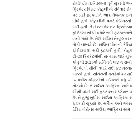
રાંચીઃ ટીમ ઇન્ડિયાના પૂર્વ સુકાની અન
ક્રિકેટર વિરાટ કોહલીએ રવિવારે રાં
પર સદી ફટકારીને આશ્ચર્યજનક ઇત
દીધો હતો. કોહલીની વનડે કેરિયરન
સદી હતી. તે ઈન્ટરનેશનલ ક્રિકેટમ
ફોર્મેટમાં સૌથી વધારે સદી ફટકારનાર
બની ગયો છે. તેણે સચિન તેન્ડુલકરનો
તોડી નાખ્યો છે. સચિન પોતાની કેરિયર
ફોર્મેટમાં 51 સદી ફટકારી હતી. કોહલ
ટી-20 ક્રિકેટમાંથી સન્યાસ લઈ ચુક્
કોહલી 2023માં સચિનને પાછળ રાખી
ક્રિકેટમાં સૌથી વધારે સદી ફટકારના
બન્યો હતો. સચિનની વનડેમાં 49 સ
37 વર્ષીય કોહલીએ સચિનનો વધુ એક 
તોડયો છે. તે સાઉથ આફ્રિકા સામે વ
સૌથી વધારે સદી ફટકારનાર પ્લેયર 
છે. તે હજુ સુધીમાં સાઉથ આફ્રિકા 
ફટકારી ચૂક્યો છે. સચિન અને ઓસ્ટ
ડેવિડ વોરો્નર સાઉથ આફ્રિકા સામે 