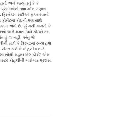
તો અને કહ્યું હતું કે કે
ેટ પ્રેમીઓનો આઇકોન ગણાતા
 ક્રિકેટમાં સદીઓ ફટકારવાનો
 આ ફોર્મેટમાં કોઇની પણ સાથે
કાય એવો છે. 'હું નથી માનતો કે
િઓ અને ક્ષમતા વિશે કોઇને કંઇ
ત હું જ નહી, પરંતુ જે
ી સાથે કે વિરુદ્ધમાં રમ્યા હશે
ે સંમત થશે કે કોહલી વન-ડે
મેટમાં સૌથી મહાન ખેલાડી છે’ એમ
માસ્ટરે કોહલીની ભારોભાર પ્રશંસા
.