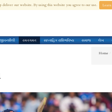
 Aug 2026
p deliver our website. By using this website you agree to our use.
Learn
જીવનશૈલી
રમતગમત
સાપ્તાહિક રાશિભવિષ્ય
સમાજ
લેખ
Home
ી