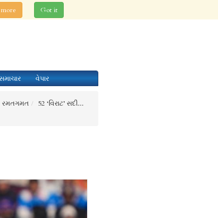
 more
Got it
સમાચાર
વેપાર
રમતગમત
52 ‘વિરાટ’ સદી...