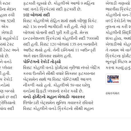
ે સ્ટાર
ફટકારી ચૂક્યો છે. કોહલીએ આજે 9 મહિના
ખેલાડી ગણવ્યો હ
ચીના મેદાન
બાદ વનડે ક્રિકેટમાં સદી ફટકારી છે.
ભારતીય ક્રિક
િહાસ રચી
102 બોલમાં સદી
કોહલીનો વન-ડે
ી આ 52મી
વિરાટ કોહલીએ રોહિત શર્મા સાથે બીજી વિકેટ
વર્લ્ડ રેકોર્ડને
ાં એક
માટે 136 રનની ભાગીદારી કરી હતી. તેણે 102
તુલના ના કરી શ
ો ખેલાડી
બોલમાં પોતાની સદી પુરી કરી હતી. મેન્સ
કોહલીની સિદ્ધ
 મહારેકોર્ડ
ઇન્ટરનેશનલ ક્રિકેટમાં કોહલીની સદી 7000મી
શંકા હોય, અર્થા
માં ટેસ્ટ
સદી હતી. વિરાટ 120 બોલમાં 135 રન બનાવીને
ખેલાડીઓ કોહલીન
ી ટેસ્ટ અને
આઉટ થયો હતો. તેની ઇનિંગમાં 11 બાઉન્ડ્રી
તે તમામ એ વાત
યો છે.
અને સાત સિક્સર સામેલ હતી.
ક્રિકેટના ફોર્
ને વનડે
પોન્ટિંગનો રેકોર્ડ તોડ્યો
ભૂતપૂર્વ લિટલ 
ર પ્લેયર
વિરાટ કોહલી વનડે ફોર્મેટમાં ત્રીજા નંબરે બેટિંગ
કરતા કહ્યું હતું
દી હતી.
કરવા ઉતરીને સૌથી વધારે સિક્સર ફટકારનાર
રેકોર્ડ
બેટ્સમેન સાથે જ વિરાટ પોન્ટિંગથી આગળ
નડેમાં
નીકળી ગયો હતો. કોહલીએ 59 વાર ઘરેલુ
પણ બન્યો
વનડેમાં ફિફટી પ્લસનો સ્કોર કર્યો છે.
રમતગમત
સામે છ સદી
વનડે ફોર્મેટનો મહાન ખેલાડીઃ ગાવસ્કર
્રેલિયાનો
લિજેન્ડરી બેટ્સમેન સુનિલ ગવાસ્કરે રવિવારે
પાંચ સદી
વિરાટ કોહલીને વનડે ક્રિકેટનો સૌથી મહાન