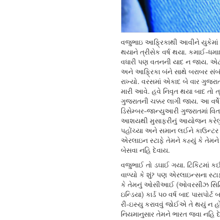
વજુભાઇ આફ્રિકાથી આવીને યુકેમાં 
થયાને ત્રીસેક વર્ષ થયા. કમાઈ-ધમા
વધારી પણ વતનની યાદ ન જાય. એટ
અને આફ્રિકા બંને સાથે બરાબર સં
રાખ્યો. વરસમાં એકાદ બે વાર ગુજર
મારી આવે. હવે નિવૃત થયા બાદ તો ત
ગુજરાતની ચક્કર લાગી જાય. આ વર્ષ
ડિસેમ્બર-જાન્યુઆરી ગુજરાતમાં વિત
આશયથી મુસાફરીનું આયોજન કરેલું
પહોંચ્યા અને સમાન લઈને કાઉન્ટર
એરલાઇન સ્ટાફે તેમને કહ્યું કે તેમને 
બેસવા નહિ દેવાય.
વજુભાઈ તો ડઘાઈ ગયા. ટિકિટમાં ક
વાળ્યો કે શું? પણ એરલાઇન્સના સ્ટાફ
કે તેમનું ઓસીઆઈ (ઓવરસીઝ સ
ઇન્ડિયા) કાર્ડ ૫૦ વર્ષ બાદ પાસપોર્ટ બ
રી-ઇસ્યુ કરાવવું જોઈએ તે થયું ન હ
નિયમાનુસાર તેમને ભારત જવા નહિ દે