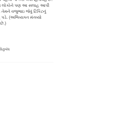
 લોકોને પણ આ સલાહ આપી
 તેમને વજુભાઇ જેવું ટિકિટનું
 પડે. (અભિવ્યક્ત મંતવ્યો
છે.)
સેતુબંધ