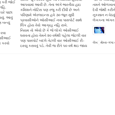
 કરી જોઈ
આપવામાં આવી છે. તેના અંગે ભારતીય હાઇ
તમને ઓળખાતા
નહિ.
કમિશને નોટિસ પણ રજુ કરી દીધી છે અને
દેવી જેથી કરીને
 ઘરે પાછા
પરિણામે એરલાઇન્સ હવે ૩૦ જૂન સુધી
નુકસાન ન વેઠવું
યું. આવું
પ્રવાસીઓને ઓસીઆઈ નવા પાસપોર્ટ સાથે
લેખકના અંગત 
 બન્યું
લિંક હોય તેવો આગ્રહ નહિ રાખે.
નિયમ તો એવો છે કે જે લોકો ઓસીઆઈ
કરવા
ધરાવતા હોય તેમને ૨૦ વર્ષથી પહેલા જેટલી વાર
 ઓસીઆઈ
પણ પાસપોર્ટ બદલે તેટલી વાર ઓસીઆઈ રી-
ો કરવો
લેખ
થેમ્સ-ગંગા 
ઇસ્યુ કરાવવું પડે. તેવી જ રીતે ૫૦ વર્ષ થઇ જાય