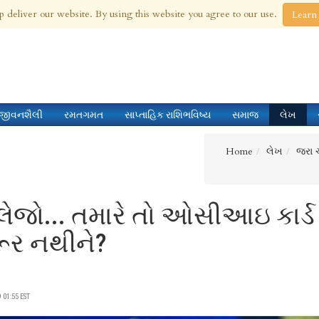
 Aug 2026
p deliver our website. By using this website you agree to our use.
Learn
જીવનશૈલી
રમતગમત
સાપ્તાહિક રાશિભવિષ્ય
સમાજ
લેખ
Home
લેખ
જરા ચ
લેજો... તમારે તો ઓસીઆઇ કાર્ડ 
ૂર નથીને?
01:55 EST