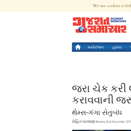
7th Aug 2026 | Updated at 04:21pm 7th
We use cookies to hel
મનોરંજન
હાસ્ય
જરા ચેક કરી 
કરાવવાની જર
થેમ્સ-ગંગા સેતુબંધ
રોહિત વઢવાણા
Monday 23rd December 2019 