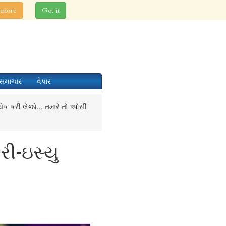
 more
Got it
સમાચાર
વેપાર
ેક કરી લેજો... તમારે તો ઓસી
રી-ઇસ્યુ