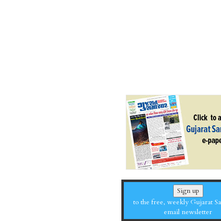
Sign up
to the free, weekly Gujarat 
email newsletter