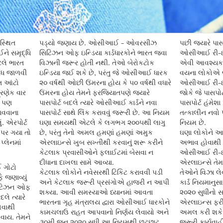
સ્થિત
પડ્યો જણાય છે. ઓસીઆઈ - ઓવરસીઝ
પછી જયારે પાસપ
ઈને સમૃદ્ધિ
સિટિઝન ઓફ ઇન્ડિયા કાર્ડધારકોને ભારત જવા
ઓસીઆઈ રી-ઇસ્ય
લે ભારત
વિઝાની જરૂર હોતી નથી. તેઓ બેરોકટોક
એવી આવશ્યકતા
બંધ જાળવી
ઇન્ડિયા જઈ શકે છે, પરંતુ જે ઓસીઆઈ ધારક
વયના લોકોએ જય
ાત આંટો
૨૦ વર્ષથી ઓછી ઉંમરના હોય કે ૫૦ વર્ષથી વધારે
ઓસીઆઈ રી-ઇસ્
્રણેક વાર
ઉંમરના હોય તેમને ફરજિયાતપણે જયારે
જોકે જે પાસપો
ે પણ
પાસપોર્ટ બદલે ત્યારે ઓસીઆઈ કાર્ડને નવા
પાસપોર્ટ હંમ
ાવવાના
પાસપોર્ટ સાથે લિંક કરાવવું જરૂરી છે. આ નિયમ
તત્કાલીન નવો પ
. એરપોર્ટ
ઘણા સમયથી એટલે કે લગભગ ૨૦૦૫થી લાગુ
નિયમ છે.
 પર ગયા તો
છે, પરંતુ તેનો અમલ હમણાં હમણાં અમુક
ઘણા લોકોને 
પ્લેનમાં
એરલાઇન્સે ખુબ સખ્તીથી કરવાનું શરૂ કરીને
અભાવ હોવાથી
કેટલાક પ્રવાસીઓને ફ્લાઈટમાં બેસવા ન
ઓસીઆઈ રી-ઇસ્ય
દીધાના દાખલા સામે આવ્યા.
એરલાઇન્સે તેમન
ઈ ગોટો
કેટલાક લોકોને નવેસરથી ટિકિટ કરાવવી પડી
તેઓને વિઝા લ
ે જણાવ્યું
અને કેટલાક જરૂરી પ્રસંગોએ હાજરી ન આપી
કાર્ડ નિયમાનુસ
િટિઝન ઓફ
શક્યા. આવી સમસ્યાઓ ધ્યાનમાં આવતા
૨૦૨૦ સુધીનો સ
દલે ત્યારે
ભારતના ગૃહ મંત્રાલય દ્વારા ઓસીઆઈ ધારકોને
એરલાઇન્સ ફર
ોવાથી
કામચલાઉ રાહત આપવાનો નિર્ણય લેવાયો અને
અમલ કરી શકે
વાય. તેમને
૩૦મી જૂન ૨૦૨૦ સુધી આ નિયમથી છૂટછાટ
જરૂરી કાર્યવાહ