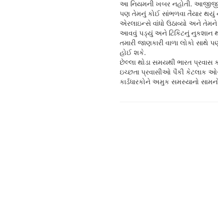
આ નિયમની ખબર નહોતી. આજીજી
પણ તેમનું કોઈ સાંભળવા તૈયાર થયું 
એરલાઇન્સે વાંધો ઉઠાવ્યો અને તેમને
આવવું પડ્યું અને ટિકિટનું નુકશાન થ
તમારી જાણકારી વાળા લોકો સાથે પણ
હોઈ શકે.
છેલ્લા થોડા સમયથી ભારત પ્રવાસ 
ઇચ્છતા પ્રવાસીઓ પૈકી કેટલાક
કાર્ડધારકોને અમુક સમસ્યાનો સામન