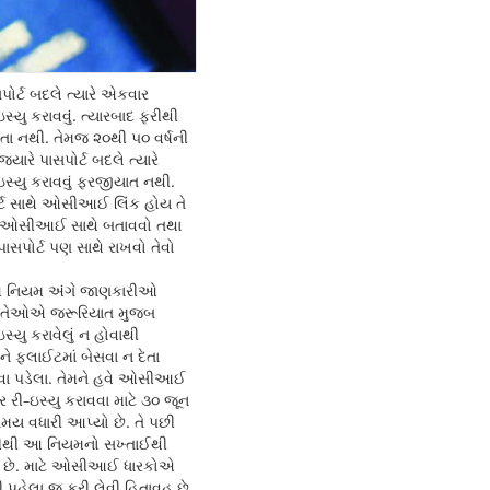
ોર્ટ બદલે ત્યારે એકવાર
ુ કરાવવું. ત્યારબાદ ફરીથી
 નથી. તેમજ ૨૦થી ૫૦ વર્ષની
ારે પાસપોર્ટ બદલે ત્યારે
યુ કરાવવું ફરજીયાત નથી.
ર્ટ સાથે ઓસીઆઈ લિંક હોય તે
ેશા ઓસીઆઈ સાથે બતાવવો તથા
ાસપોર્ટ પણ સાથે રાખવો તેવો
આ નિયમ અંગે જાણકારીઓ
 તેઓએ જરૂરિયાત મુજબ
ુ કરાવેલું ન હોવાથી
ે ફ્લાઈટમાં બેસવા ન દેતા
ેવા પડેલા. તેમને હવે ઓસીઆઈ
ાર રી-ઇસ્યુ કરાવવા માટે ૩૦ જૂન
મય વધારી આપ્યો છે. તે પછી
ીથી આ નિયમનો સખ્તાઈથી
 છે. માટે ઓસીઆઈ ધારકોએ
ી પહેલા જ કરી લેવી હિતાવહ છે.