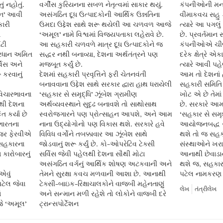
ં નહોતું.
વર્ગીસ કુરિયનના સબળ નેતૃત્વમાં સાકાર થયું.
કંપનીઓની મન
દિન’ આવી
અસંગઠિત દૂધ ઉત્પાદકોની આર્થિક ઉન્નતિના
વીમાકવચ સહુ ક
કારી
ઉમદા ઉદ્દેશ સાથે શરૂ થયેલી આ ચળવળ આજે
ત્યારે આ પગલું
ં
‘અમૂલ’ નામે વિશ્વમાં વિજયપતાકા લહેરાવે છે.
છે. પ્રવર્તમા
િટી
આ સહકારી ચળવળે માત્ર દૂધ ઉત્પાદકોને જ
કંપનીઓએ ચીજ
્રધાન અમિત
સદ્ધર નથી બનાવ્યા, દેશના અર્થતંત્રને પણ
દરેક ક્ષેત્રે એક
્વિસ અને
મજબૂત કર્યું છે.
ત્યારે આવી પહ
 કરવાનું
દેશમાં સહકારી પ્રવૃત્તિને ફરી ચેતનવંતી
આમ તો દેશનાં 
બનાવવાના ઉદ્દેશ સાથે સરકાર દ્વારા હાથ ધરાયેલી
સહકારી સમિતિ ક
વિચારભાવના
‘સહકાર સે સમૃદ્ધિ’ ઝૂંબેશ ગ્રામીણ
ખોટ એ છે તેમાં
ી દેશના
અર્થવ્યવસ્થાને સુદૃઢ બનાવશે તો સાથોસાથ
છે. સરકારે આમા
 કર્યા છે
સ્વરોજગારને પણ પ્રોત્સાહન આપશે, અને આમ
‘સહકાર સે સમૃદ
 ભારતના
નાના ઉદ્યોગોનો પણ વિકાસ થશે. સરકારે હવે
આયોજનબદ્ધ રી
જર ફેરવીએ
વિવિધ વર્ગોને તબક્કાવાર આ ઝૂંબેશ સાથે
થશે તો જ સહક
િ સહકારના
જોડવાનું શરૂ કર્યું છે. કો-ઓપરેટિવ ટેક્સી
સંસ્થાઓને ખરા
 કારોબારનું
સર્વિસ જેવી પહેલથી દેશના સૌથી મોટા
આનાથી છેવાડાન
અસંગઠિત વર્ગનું આર્થિક શોષણ અટકવાની અને
થશે જ, સહકાર ય
એવું
તેમને સુરક્ષા કવચ મળવાની આશા છે. આનાથી
પટેલ નામકરણ પ
 પટેલ જેવા
ટેક્સી-બાઇક-રિક્ષાચાલકોને વાજબી મહેનતાણું
લેખ
તંત્રીલેખ
ં
અને સન્માન મળી રહેશે તો લોકોને વાજબી દરે
જે ‘અમૂલ’
ટ્રાન્સપોર્ટેશન