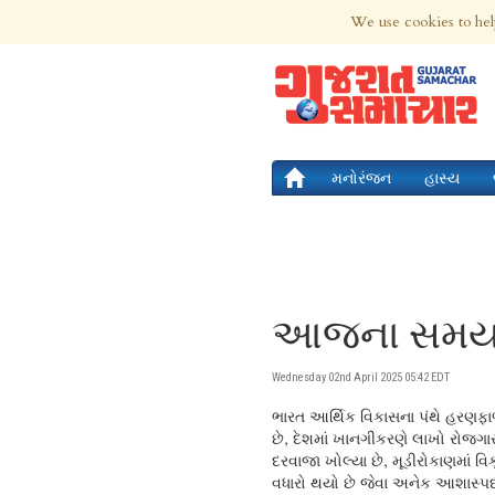
7th Aug 2026 | Updated at 11:22pm 7th
We use cookies to hel
મનોરંજન
હાસ્ય
આજના સમયની 
Wednesday 02nd April 2025 05:42 EDT
ભારત આર્થિક વિકાસના પંથે હરણફાળ 
છે, દેશમાં ખાનગીકરણે લાખો રોજગા
દરવાજા ખોલ્યા છે, મૂડીરોકાણમાં 
વધારો થયો છે જેવા અનેક આશાસ્પ