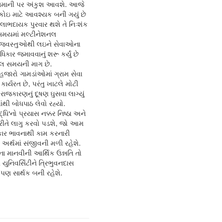
માની પર અંકુશ આવશે. આજે
ોઇ માટે આવશ્યક બની ગયું છે
 લાભદાયક પુરવાર થશે તે નિઃશંક
ન સમયમાં મલ્ટીનેશનલ
વસ્તુઓથી લઇને સેવાઓના
ાધિકાર જમાવવાનું શરૂ કર્યું છે
ેલ સમયની માગ છે.
હજારો ગામડાંઓમાં ગ્રામ સેવા
ાર્યરત છે, પરંતુ ખાટલે મોટી
 રાજકારણનું દૂષણ ઘુસવા લાગ્યું
ંથી બોધપાઠ લેવો રહ્યો.
્ધિ’નો પ્રયાસ નક્કર નિષ્ઠા અને
તે લાગુ કરવો પડશે, જો આમ
ાર ભાવનાથી કામ કરનારી
 અર્થમાં સંજીવની મળી રહેશે.
ા માનવીની આર્થિક ઉન્નતિ તો
ુનિવર્સિટીને ત્રિભુવનદાસ
ણ સાર્થક બની રહેશે.