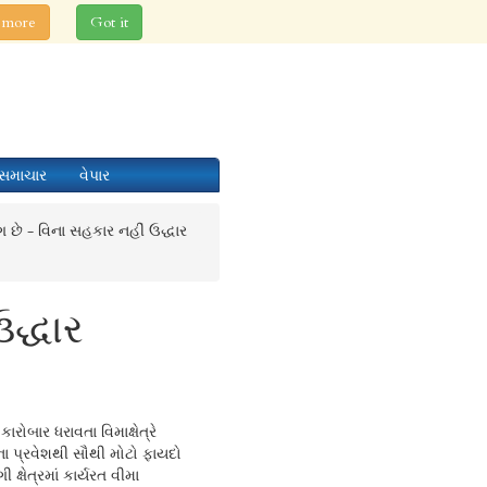
 more
Got it
સમાચાર
વેપાર
ે - વિના સહકાર નહીં ઉદ્ધાર
દ્ધાર
કારોબાર ધરાવતા વિમાક્ષેત્રે
ા પ્રવેશથી સૌથી મોટો ફાયદો
ક્ષેત્રમાં કાર્યરત વીમા