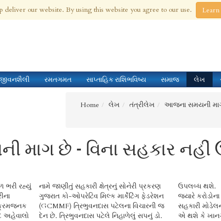
 Aug 2026
p deliver our website. By using this website you agree to our use.
Learn
જીવનશૈલી
રમતગમત
સાપ્તાહિક રાશિભવિષ્ય
સમાજ
લેખ
Home
લેખ
તંત્રીલેખ
આજના સમયની માગ છ
માગ છે - વિના સહકાર નહીં ઉ
ભરી રહ્યું
નામે જાણીતું સહકારી ક્ષેત્રનું સોનેરી પ્રકરણ
ઉપલબ્ધ થશે.
રીના
ગુજરાત કો-ઓપરેટિવ મિલ્ક માર્કેટિંગ ફેડરેશન
જ્યારે કરોડોના 
વિક્રમજનક
(GCMMF) ત્રિભુવનદાસ પટેલના વિચારની જ
સહકારી મોડેલન
દ અહેવાલો
દેન છે. ત્રિભુવનદાસ પટેલે નિહાળેલું સપનું ડો.
એ થશે કે ખાનગી 