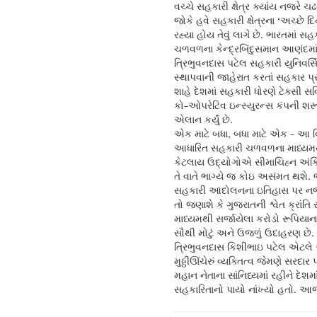
વચ્ચે સહકારી ક્ષેત્ર ક્યાંય નજરે ચઢતુ
જોકે હવે સહકારી ક્ષેત્રના ‘અચ્છે 
રહ્યા હોય તેવું લાગે છે. ભારતમાં સહ
ચળવળના કેન્દ્રબિંદુસમાન આણંદમા
ત્રિભુવનદાસ પટેલ સહકારી યુનિવર્સ
સ્થાપવાની જાહેરાત કરતાં સહકાર પ
શાહે દેશમાં સહકારી ધોરણે ટેક્સી સર
કો-ઓપરેટિવ ઇન્સ્યુરન્સ કંપની શરૂ
એલાન કર્યું છે.
એક માટે બધા, બધા માટે એક - આ 
આધારિત સહકારી ચળવળના માધ્યમથ
કેટલાય ઉદ્યોગોએ સીમાચિહ્ન અંકિત
તે વાતે ભાગ્યે જ કોઇ અસંમત થશે.
સહકારી આંદોલનના ઇતિહાસ પર ન
તો જણાશે કે ગુજરાતની શ્વેત ક્રાંત
માધ્યમથી સર્જાયેલા કરોડો રૂપિયાના
સૌથી મોટું અને ઉજળું ઉદાહરણ છે.
ત્રિભુવનદાસ કિશીભાઇ પટેલ એટલે 
મુઠ્ઠીઊંચેરું વ્યક્તિત્વ જેમણે સરદાર
મહાન નેતાના સાંનિધ્યમાં રહીને દેશમા
સહકારિતાનો પાયો નાંખ્યો હતો. આ