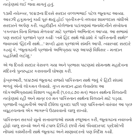
તરફેણમાં લઈ જવા માગતું હતું.
૧૩મી નવેમ્બર, ૧૯૪૭ના દિવસે સરદાર વલ્લભભાઈ પટેલ જૂનાગઢ આવ્યા.
આરઝી હકૂમતનું કાર્ય પૂરું થયું હોઈ પ્રતીકરૂપે તલવાર શામળદાસ ગાંધીએ
સરદારને અર્પણ કરી. બહાઉદ્દીન કોલેજના પટાંગણમાં જનમેદનીને સંબોધતા
‘રક્તપાત વિના વિજય મેળવવા’ માટે પ્રજાને અભિનંદન આપ્યા. આ સભામાં
પણ સરદારે પ્રજાને પ્રશ્ન કર્યોઃ ‘તમે હિંદ સાથે જોડાશો કે પાકિસ્તાની સાથે?’
જવાબમાં ‘હિંદની સાથે...’ શબ્દો દ્વારા પ્રજાએ સંમતિ આપી. ત્યારબાદ સરદારે
કહ્યું કે, ‘જૂનાગઢની પ્રજાનો અભિપ્રાય પણ આપણે વિધિસર - મતદાન
પદ્ધતિથી લઈશું.’
એ જ દિવસે સરદાર વેરાવળ ગયા અને પ્રભાસ પાટણમાં સોમનાથ મહાદેવના
મંદિરનો પુનરુદ્ધાર કરાવવાની ઘોષણા કરી.
ફેબ્રુઆરી, ૧૯૪૭માં જૂનાગઢ રાજ્યે પાકિસ્તાન સાથે જવું કે હિંદી સંઘમાં
ભળવું એનો લોકમત લેવાયો. ગુપ્ત મતદાન દ્વારા લેવાયેલા આ
લોકઅભિપ્રાયમાં વિશાળ બહુમતી (૧,૯૦,૮૭૦ મત) ભારત સાથેના વિલયની
તરફેણમાં રહી અને માત્ર ૯૦ મત પાકિસ્તાન સાથેના વિલયને માટે પડ્યા.
પ્રજાની બહુમતીએ આપી દીધેલા ચુકાદા પછી પણ પાકિસ્તાને વારંવાર આ પ્રશ્ન
વ્યૂહરચનાના એક ભાગરૂપે ઉઠાવવાનો ચાલુ રાખ્યો.
પાકિસ્તાન સરકારે યુનો સત્તાવાળાઓ સમક્ષ રજૂઆત કરી, જૂનાગઢના નવાબનો
હોદ્દો ચાલુ રાખ્યો અને જે ટપાલ ટિકિટો છાપી તેમાં ‘વિવાદાસ્પદ પ્રદેશો’ની
નોંધમાં કાશ્મીરની સાથે જૂનાગઢ અને માણાવદરનો પણ નિર્દેશ કર્યો.