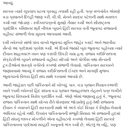
આવ્યું.
સરકાર ત્યારે ચૂપચાપ ઘટના પ્રવાહ તપાસી રહી હતી. પત્ર મળતાંવેંત એમણે
વડા પ્રધાનને દિલ્હી જાણ કરી. વી.પી. મેનને સરદાર પટેલની સાથે મસલત
કર્યા બાદ જોડાણ - સ્વીકારપત્રનો મુસદ્દો તૈયાર કર્યો અને સૌરાષ્ટ્રના
પ્રાદેશિક કમિશનર શ્રી નીલમ બૂચને હિંદી સરકાર વતી જૂનાગઢ રાજ્યનો
વહીવટ સંભાળી લેવા સૂચના આપવામાં આવી.
૯મી નવેમ્બરે સાંજે પાંચ વાગ્યે જૂનાગઢ-મુક્તિ જાહેર કરાઈ અને ભારતીય
સૈન્યે આ પ્રદેશમાં પ્રવેશ કર્યો. એ દિવસે જ્યારે બૂચ જૂનાગઢ પહોંચ્યા ત્યારે
દીવાન શાહનવાઝ ખાન પણ કરાંચી ઊપડી ગયા હતા. રાજ્ય કાઉન્સિલના
સેક્રેટરીએ બૂચને રાજ્યનો વહીવટ સોંપ્યો અને પોલીસ તથા સૈન્યની
ટુકડીઓનાં શસ્ત્રો વગેરેનો કબજો સંભાળી લેવાયો. પાકિસ્તાન સરકારને
જણાવવામાં આવ્યું કે રાજ્ય કાઉન્સિલની ઈચ્છા અને માગણી મુજબ
જૂનાગઢનો વિલય હિંદી સંઘ સાથે કરવામાં આવ્યો છે.
આવી જાહેરાત પછી પાકિસ્તાને મોં ખોલ્યું. પાક. વડા પ્રધાન લિયાકતઅલી
ખાને ૧૫મી નવેમ્બરે હિંદ સંઘના વડા પ્રધાન જવાહરલાલ નેહરુને પત્ર લખીને
જૂનાગઢ વિલયનો વિરોધ પ્રદર્શિત કર્યો. એણે એમાં જણાવ્યું હતું કે, ‘જૂનાગઢ
રાજ્ય પાકિસ્તાન સાથે યોગ્ય રીતે ધોરણસર જોડાયેલું હતું તેથી રાજ્યના
દીવાન કે નવાબને હિંદી સરકારની સાથે એ અંગે કોઈ વિચાર કે નિર્ણય લેવાનો
અધિકાર રહેતો નથી. ઉપરાંત પાકિસ્તાનની મંજૂરી સિવાય એ રાજ્યની હદમાં
હિંદી સંઘનું લશ્કર મોકલીને એના વહીવટનો કબજો લેવામાં હિંદી સરકારે
પાકિસ્તાનના પ્રદેશમાં સરહદી કાનૂનનો ભંગ કર્યો છે, એટલું જ નહિ, પણ