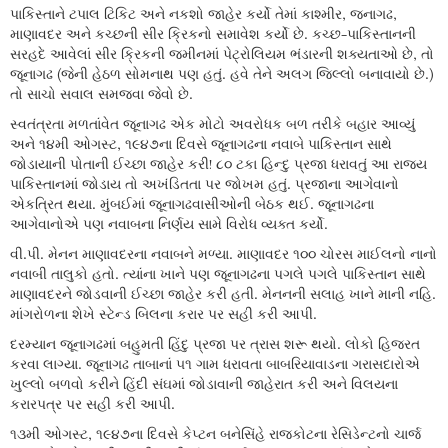
પાકિસ્તાને ટપાલ ટિકિટ અને નકશો જાહેર કર્યો તેમાં કાશ્મીર, જનાગઢ,
માણાવદર અને કચ્છની સીર ક્રિકનો સમાવેશ કર્યો છે. કચ્છ-પાકિસ્તાનની
સરહદે આવેલાં સીર ક્રિકની જમીનમાં પેટ્રોલિયમ ભંડારની શક્યતાઓ છે, તો
જૂનાગઢ (જેની હેઠળ સોમનાથ પણ હતું. હવે તેને અલગ જિલ્લો બનાવાયો છે.)
તો સાચો સવાલ સમજવા જેવો છે.
સ્વતંત્રતા મળતાંવેત જૂનાગઢ એક મોટો અવરોધક બળ તરીકે બહાર આવ્યું
અને ૧૪મી ઓગસ્ટ, ૧૯૪૭ના દિવસે જૂનાગઢના નવાબે પાકિસ્તાન સાથે
જોડાયાની પોતાની ઈચ્છા જાહેર કરી! ૮૦ ટકા હિન્દુ પ્રજા ધરાવતું આ રાજ્ય
પાકિસ્તાનમાં જોડાય તો અખંડિતતા પર જોખમ હતું. પ્રજાના આગેવાનો
એકત્રિત થયા. મુંબઈમાં જૂનાગઢવાસીઓની બેઠક થઈ. જૂનાગઢના
આગેવાનોએ પણ નવાબના નિર્ણય સામે વિરોધ વ્યક્ત કર્યો.
વી.પી. મેનન માણાવદરના નવાબને મળ્યા. માણાવદર ૧૦૦ ચોરસ માઈલનો નાનો
નવાબી તાલુકો હતો. ત્યાંના ખાને પણ જૂનાગઢના પગલે પગલે પાકિસ્તાન સાથે
માણાવદરને જોડવાની ઈચ્છા જાહેર કરી હતી. મેનનની સલાહ ખાને માની નહિ.
માંગરોળના શેખે સ્ટેન્ડ બિલના કરાર પર સહી કરી આપી.
દરમ્યાન જૂનાગઢમાં બહુમતી હિંદુ પ્રજા પર ત્રાસ શરૂ થયો. લોકો હિજરત
કરવા લાગ્યા. જૂનાગઢ તાબાનાં ૫૧ ગામ ધરાવતા બાબરિયાવાડના ગરાસદારોએ
ખુલ્લો બળવો કરીને હિંદી સંઘમાં જોડાવાની જાહેરાત કરી અને વિલયના
કરારપત્ર પર સહી કરી આપી.
૧૩મી ઓગસ્ટ, ૧૯૪૭ના દિવસે કેપ્ટન બનેસિંહે રાજકોટના રેસિડેન્ટનો ચાર્જ