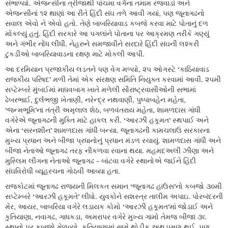
સંભાળ્યો. એજન્સીના ત્રીજાથી પાંચમા વર્ગના તમામ રજવાડાં અને
એજન્સીનાં ૧૨ થાણાં આ રીતે હિંદી સંઘ તળે આવી ગયાં, પણ જૂનાગઢનો
સવાલ એવો ને એવો હતો. તેણે બાબરિયાવાડ કબજે કરવા માટે પોતાનું દળ
મોકલ્યું હતું. હિંદી સરકારે આ પગલાંને પોતાના પર આક્રમણ તરીકે ગણ્યું
અને ગંભીર નોંધ લીધી. નેહરુને સમજાવીને સરદારે હિંદી સંઘની લશ્કરી
ટુકડીઓ બાબરિયાવાડના રક્ષણ માટે મોકલી આપી.
આ દરમિયાન પ્રજાકીય લડતને પણ વેગ મળ્યો, ૨૫ ઓગસ્ટે ‘કાઠિયાવાડ
રાજકીય પરિષદ’ મળી તેમાં એક સંરક્ષણ સમિતિ નિયુક્ત કરવામાં આવી. ૨૫મી
સપ્ટેમ્બરે મુંબઈમાં માધવબાગ ખાતે મળેલી સૌરાષ્ટ્રવાસીઓની સભામાં
ઢેબરભાઈ, દુર્લભજી ખેતાણી, નરેન્દ્ર નથવાણી, પુષ્પાબહેન મહેતા,
‘જન્મભૂમિ’ના તંત્રી અમૃલાલ શેઠ, બળવંતરાય મહેતા, શામળદાસ ગાંધી
વગેરેએ જૂનાગઢની મુક્તિ માટે હાકલ કરી. ‘આરઝી હકૂમત’ સ્થપાઈ અને
એના ‘સરનશીન’ શામળદાસ ગાંધી બન્યા. જૂનાગઢની કામચલાઉ સરકારના
મુખ્ય પ્રધાન અને બીજા પ્રધાનોનું પ્રધાન મંડળ રચાયું. શામળદાસ ગાંધી અને
બીજા નેતાઓ જૂનાગઢ તરફ નીકળવા રવાના થયા. મહમદઅલી ઝીણા અને
મુસ્લિમ લીગના નેતાઓ જૂનાગઢ - બાંટવા વગેરે સ્થાનોએ જઈને હિંદી
સંઘવિરોધી વ્યૂહરચના ગોઠવી આવ્યા હતા.
રાજકોટમાં જૂનાગઢ રાજ્યની મિલકત સમાન ‘જૂનાગઢ હાઉસ’નો કબજો ૩૦મી
સપ્ટેમ્બરે ‘આરઝી હકૂમતે’ લીધો. યુવકોને સશસ્ત્ર તાલીમ અપાઇ. પોરબંદરની
મેર, આયર, બાબરિયા વગેરે લડાયક કોમો ‘આરઝી હકૂમત’માં જોડાઈ અને
કુતિયાણા, નવાગઢ, ગાધકડા, અમરાપર વગેરે મુખ્ય ગામો તેમજ બીજા ૩૬
સ્થાનો પર કબજો મેળવ્યો. કુતિયાણામાં સામે થોડીક અથડામણ થઈ, પણ