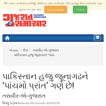
We use cookies to help deliver our website. By using this website you
8th Aug 2026 | Updated at 04:35am 8th Aug 2026
agree to our use.
Learn more
Got it
Toggle
navigat
Home
લેખ
તસવીર-એ-ગુજરાત
પાકિસ્તાન હજુ જૂનાગઢને ‘પાંચ
પાકિસ્તાન હજુ જૂનાગઢને
‘પાંચમો પ્રાંત’ ગણે છે!
તસવીર-એ-ગુજરાત
વિષ્ણુ પંડ્યા
Wednesday 30th December 2020 04:52 EST