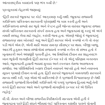
આંતરરાષ્ટ્રીય કાયદાનો પણ ભંગ કર્યો છે.’
પ્રત્યુત્તરમાં નેહરુએ જણાવ્યુંઃ
‘હિંદી સરકારે જૂનાગઢ પર કોઈ આક્રમણ કર્યું નથી. જૂનાગઢ રાજ્યની
કાઉન્સિલ પાકિસ્તાન સરકારની પ્રેરણાથી જ કામ કરતી હતી અને
કાઉન્સિલના સભ્યો સર ભૂતો અને કેપ્ટન હાર્વે જોન્સ વારંવાર જૂનાગઢ રાજ્ય
સંબંધે પાકિસ્તાન સરકારનો સંપર્ક રાખતા હતા અને જૂનાગઢમાં શું કરવું એ અંગે
તમારી સલાહ લેવા માટે લાહોર, કરાંચી જતા હતા. એમણે જોયું કે જૂનાગઢનું
રાજ્યતંત્ર સાવ ખોરવાઈ ગયું અને હિંદી સરકાર એનો કબજો ન લે તો તંત્ર
પડી ભાંગે એમ છે, એની માઠી અસર સમગ્ર સૌરાષ્ટ્ર પર થાય. બીજી બાજુ,
આરઝી હકૂમત આવા સંજોગોમાં રાજ્યનો કબજો ન લેત તો સંભવ હતો કે
ખૂનામરકી અને અંધાધૂંધી પ્રવર્તી હોત. આ સ્થિતિમાં દીવાન સર શાહનવાઝ
ખાન ભૂતોની લાગણીનો હિંદી સરકાર ઈન્કાર કરે તો એનું પરિણામ ખતરનાક
આવે, જૂનાગઢની હયાતી ભયમાં મુકાય અને રક્તપાત તેમજ અરાજક્તા
સર્જાય. આ પરિસ્થિતિનો ખ્યાલ દીવાને નવાબને આપ્યો હતો અને નવાબના
સૂચન પ્રમાણે દીવાન વર્ત્યા હતા. હિંદી સરકારે જૂનાગઢને કામચલાઉ સરકારને
માન્ય નથી કરી, પણ એમાં જે વ્યક્તિઓ છે તે પ્રજાની વિશ્વાસપાત્ર છે તેથી
રાજ્યની પ્રજાની વિનંતીથી કાઉન્સિલે જે પગલું પ્રજાના હિતમાં ભર્યું તેની
વચ્ચે હિંદી સરકાર આવે અને પ્રજાની માંગણીનો ઇન્કાર કરે એ ઉચિત
નહોતું.’
વી.પી. મેનન અને બીજા રાજકીય નિરીક્ષકોની માન્યતા એવી હતી કે
જૂનાગઢના પ્રશ્ને હિંદી સંઘને ભીંસમાં લઈ પાકિસ્તાન કાશ્મીર પ્રશ્નને પોતાની