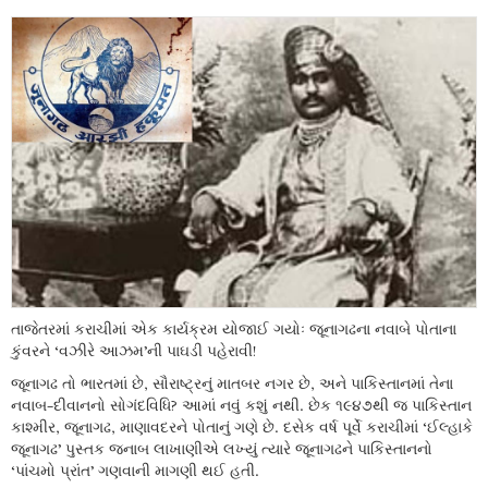
તાજેતરમાં કરાચીમાં એક કાર્યક્રમ યોજાઈ ગયોઃ જૂનાગઢના નવાબે પોતાના
કુંવરને ‘વઝીરે આઝમ’ની પાઘડી પહેરાવી!
જૂનાગઢ તો ભારતમાં છે, સૌરાષ્ટ્રનું માતબર નગર છે, અને પાકિસ્તાનમાં તેના
નવાબ-દીવાનનો સોગંદવિધિ? આમાં નવું કશું નથી. છેક ૧૯૪૭થી જ પાકિસ્તાન
કાશ્મીર, જૂનાગઢ, માણાવદરને પોતાનું ગણે છે. દસેક વર્ષ પૂર્વે કરાચીમાં ‘ઈલ્હાકે
જૂનાગઢ’ પુસ્તક જનાબ લાખાણીએ લખ્યું ત્યારે જૂનાગઢને પાકિસ્તાનનો
‘પાંચમો પ્રાંત’ ગણવાની માગણી થઈ હતી.