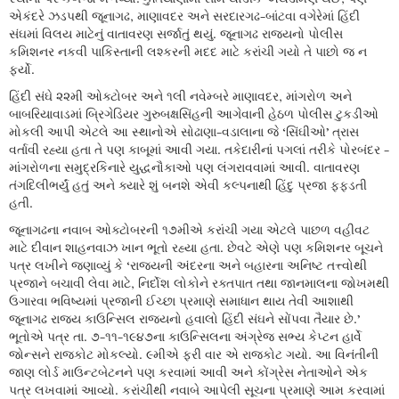
એકંદરે ઝડપથી જૂનાગઢ, માણાવદર અને સરદારગઢ-બાંટવા વગેરેમાં હિંદી
સંઘમાં વિલય માટેનું વાતાવરણ સર્જાતું થયું. જૂનાગઢ રાજ્યનો પોલીસ
કમિશનર નકવી પાકિસ્તાની લશ્કરની મદદ માટે કરાંચી ગયો તે પાછો જ ન
ફર્યો.
હિંદી સંઘે ૨૨મી ઓક્ટોબર અને ૧લી નવેમ્બરે માણાવદર, માંગરોળ અને
બાબરિયાવાડમાં બ્રિગેડિયર ગુરુબક્ષસિંહની આગેવાની હેઠળ પોલીસ ટુકડીઓ
મોકલી આપી એટલે આ સ્થાનોએ સોઢાણા-વડાલાના જે ‘સિંઘીઓ’ ત્રાસ
વર્તાવી રહ્યા હતા તે પણ કાબૂમાં આવી ગયા. તકેદારીનાં પગલાં તરીકે પોરબંદર -
માંગરોળના સમુદ્રકિનારે યુદ્ધનૌકાઓ પણ લંગરાવવામાં આવી. વાતાવરણ
તંગદિલીભર્યું હતું અને ક્યારે શું બનશે એવી કલ્પનાથી હિંદુ પ્રજા ફફડતી
હતી.
જૂનાગઢના નવાબ ઓક્ટોબરની ૧૭મીએ કરાંચી ગયા એટલે પાછળ વહીવટ
માટે દીવાન શાહનવાઝ ખાન ભૂતો રહ્યા હતા. છેવટે એણે પણ કમિશનર બૂચને
પત્ર લખીને જણાવ્યું કે ‘રાજ્યની અંદરના અને બહારના અનિષ્ટ તત્ત્વોથી
પ્રજાને બચાવી લેવા માટે, નિર્દોશ લોકોને રક્તપાત તથા જાનમાલના જોખમથી
ઉગારવા ભવિષ્યમાં પ્રજાની ઈચ્છા પ્રમાણે સમાધાન થાય તેવી આશાથી
જૂનાગઢ રાજ્ય કાઉન્સિલ રાજ્યનો હવાલો હિંદી સંઘને સોંપવા તૈયાર છે.’
ભૂતોએ પત્ર તા. ૭-૧૧-૧૯૪૭ના કાઉન્સિલના અંગ્રેજ સભ્ય કેપ્ટન હાર્વે
જોન્સને રાજકોટ મોકલ્યો. ૯મીએ ફરી વાર એ રાજકોટ ગયો. આ વિનંતીની
જાણ લોર્ડ માઉન્ટબેટનને પણ કરવામાં આવી અને કોંગ્રેસ નેતાઓને એક
પત્ર લખવામાં આવ્યો. કરાંચીથી નવાબે આપેલી સૂચના પ્રમાણે આમ કરવામાં