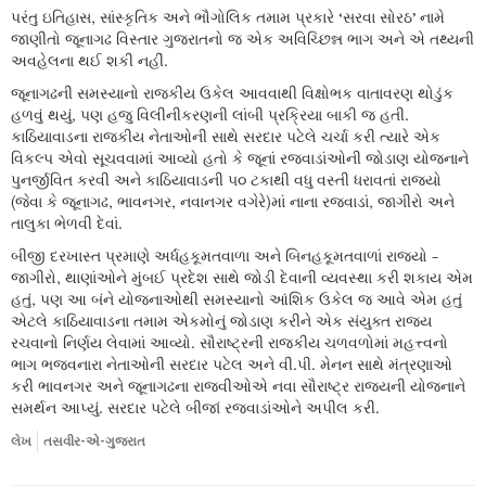
પરંતુ ઇતિહાસ, સાંસ્કૃતિક અને ભૌગોલિક તમામ પ્રકારે ‘સરવા સોરઠ’ નામે
જાણીતો જૂનાગઢ વિસ્તાર ગુજરાતનો જ એક અવિચ્છિન્ન ભાગ અને એ તથ્યની
અવહેલના થઈ શકી નહીં.
જૂનાગઢની સમસ્યાનો રાજકીય ઉકેલ આવવાથી વિક્ષોભક વાતાવરણ થોડુંક
હળવું થયું, પણ હજુ વિલીનીકરણની લાંબી પ્રક્રિયા બાકી જ હતી.
કાઠિયાવાડના રાજકીય નેતાઓની સાથે સરદાર પટેલે ચર્ચા કરી ત્યારે એક
વિકલ્પ એવો સૂચવવામાં આવ્યો હતો કે જૂનાં રજવાડાંઓની જોડાણ યોજનાને
પુનર્જીવિત કરવી અને કાઠિયાવાડની ૫૦ ટકાથી વધુ વસ્તી ધરાવતાં રાજ્યો
(જેવા કે જૂનાગઢ, ભાવનગર, નવાનગર વગેરે)માં નાના રજવાડાં, જાગીરો અને
તાલુકા ભેળવી દેવાં.
બીજી દરખાસ્ત પ્રમાણે અર્ધહકૂમતવાળા અને બિનહકૂમતવાળાં રાજ્યો -
જાગીરો, થાણાંઓને મુંબઈ પ્રદેશ સાથે જોડી દેવાની વ્યવસ્થા કરી શકાય એમ
હતું, પણ આ બંને યોજનાઓથી સમસ્યાનો આંશિક ઉકેલ જ આવે એમ હતું
એટલે કાઠિયાવાડના તમામ એકમોનું જોડાણ કરીને એક સંયુક્ત રાજ્ય
રચવાનો નિર્ણય લેવામાં આવ્યો. સૌરાષ્ટ્રની રાજકીય ચળવળોમાં મહત્ત્વનો
ભાગ ભજવનારા નેતાઓની સરદાર પટેલ અને વી.પી. મેનન સાથે મંત્રણાઓ
કરી ભાવનગર અને જૂનાગઢના રાજવીઓએ નવા સૌરાષ્ટ્ર રાજ્યની યોજનાને
સમર્થન આપ્યું. સરદાર પટેલે બીજાં રજવાડાંઓને અપીલ કરી.
લેખ
તસવીર-એ-ગુજરાત