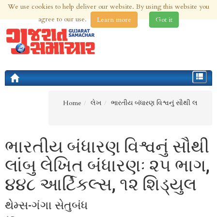
We use cookies to help deliver our website. By using this website you
7th Aug 2026 | Updated at 04:17pm 7th Aug 2026
agree to our use.
Learn more
Got it
Toggle
navigat
Home
લેખ
ભારતીય બંધારણ વિશ્વનું સૌથી લ
ભારતીય બંધારણ વિશ્વનું સૌથી
લાંબુ લેખિત બંધારણઃ ૨૫ ભાગ,
૪૪૮ આર્ટિકલ્સ, ૧૨ શિડ્યુલ
થેમ્સ-ગંગા સેતુબંધ