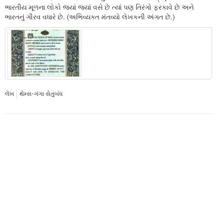
ભારતીય મૂળના લોકો જ્યાં જ્યાં વસે છે ત્યાં પણ તિરંગો ફરકાવે છે અને
ભારતનું ગૌરવ વધારે છે. (અભિવ્યક્ત મંતવ્યો લેખકની અંગત છે.)
લેખ
થેમ્સ-ગંગા સેતુબંધ