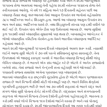
સભાના ૨૮૪ સભ્યોએ બંધારણ પર હસ્તાક્ષર કર્યા અને તે ૨૬મી જાન્યુઆરી
૧૯૫૦ના રોજ અમલમાં આવ્યું તેની પહેલા ૨૬મી નવેમ્બર ૧૯૪૯ના રોજ તેને
સ્વીકારવામાં આવેલુ. બે વર્ષ ૧૧ મહિના અને ૧૭ દિવસની મહેનત પછી આ
બંધારણ તૈયાર થયું. શરૂઆતમાં તેમાં આમુખ ઉપરાંત ૨૨ ભાગોમાં વહેંચાયેલા
૩૮૫ આર્ટિકલ્સ અને ૮ શિડયુલ હતા. આજે આ બંધારણ આમુખ ઉપરાંત ૨૫
ભાગ અને ૪૪૮ આર્ટિકલ્સ ધરાવે છે. તથા શિડ્યુલની સંખ્યા પણ ૮થી વધીને ૧૨
થઈ ગઈ છે. ઉપરાંત પાંચ એપેન્ડીસ પણ ઉમેરવામાં આવ્યા છે. આજ સુધીમાં
કુલ ૧૦૩થી વધારે બંધારણીય સુધારાઓ પણ થયા છે. બાબાસાહેબ આંબેડકર કે
જેઓ બંધારણીય કમિટીના ચેરમેન હતા તેમને ભારતીય બંધારણના આર્કિટેક્ટ
કહેવામાં આવે છે.
ભારતે ૨૬મી જાન્યુઆરી ૧૯૫૦ના દિવસે બંધારણનો અમલ શરૂ કર્યો. ત્યારથી
લઈને આજ સુધી એટલે કે ૭૦ વર્ષ પરત્વે સંવિધાનનું મૂલ્ય સાચવ્યું છે. તેના
ઉપલક્ષમાં એ જાણવું રસપ્રદ બનશે કે ભારતીય બંધારણ વિશ્વનું સૌથી લાંબુ
લેખિત બંધારણ છે. તે ભરતને એક સંઘ જાહેર કરે છે એટલે કે અનેક રાજ્યોનો
બનેલો સંઘ. તેમાં રાજ્યો અને કેન્દ્રની સત્તા વહેંચણી અંગે જોગવાઈ છે.
પંચાયતી રાજના સમાવેશ અંગેના પ્રાવધાન પણ બંધારણમાં છે.
ભારતમાં બંધારણીય વડા રાષ્ટ્રપતિ ચુંટાયેલા હોય છે એટલે ભારત પ્રજાસત્તાક
રાજ્ય છે અને વિશ્વની સૌથી મોટી લોકશાહી પણ છે. ભારતે વિવિધ ક્ષેત્રોમાં
પ્રગતિની હરણફાળ ભરી છે અને આ ૭૦ વર્ષની સફરમાં તો ભારતે ચંદ્ર અને
મંગળ જેવા સુધી પોતાના રોકેટ મોકલી દીધા છે. ચંદ્રાયાન અને મંગળયાનની
સફળતા એ ભારતને વિશ્વના ટોચના દેશોની હરોળમાં પહોંચાડયું છે. ભારતના ૩
કરોડથી વધારે લોકો વિશ્વના ૧૯૦ દેશોમાં જઈને વસ્યા છે અને ત્યાં પોતાનું
યોગદાન આપી રહ્યા છે. ૨૬મી જાન્યુઆરીના દિવસે આ ત્રણ કરોડથી વધારે