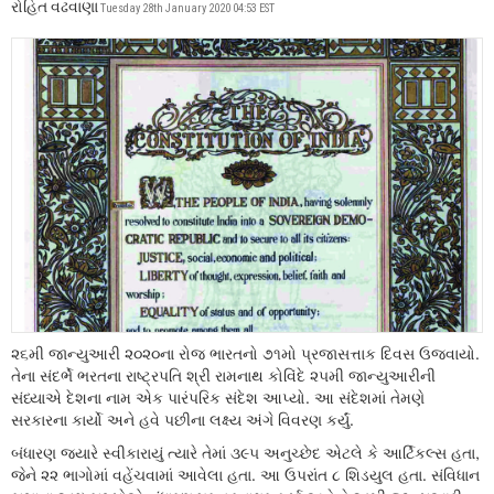
રોહિત વઢવાણા
Tuesday 28th January 2020 04:53 EST
૨૬મી જાન્યુઆરી ૨૦૨૦ના રોજ ભારતનો ૭૧મો પ્રજાસત્તાક દિવસ ઉજવાયો.
તેના સંદર્ભે ભરતના રાષ્ટ્રપતિ શ્રી રામનાથ કોવિંદે ૨૫મી જાન્યુઆરીની
સંધ્યાએ દેશના નામ એક પારંપરિક સંદેશ આપ્યો. આ સંદેશમાં તેમણે
સરકારના કાર્યો અને હવે પછીના લક્ષ્ય અંગે વિવરણ કર્યું.
બંધારણ જ્યારે સ્વીકારાયું ત્યારે તેમાં ૩૯૫ અનુચ્છેદ એટલે કે આર્ટિકલ્સ હતા,
જેને ૨૨ ભાગોમાં વહેંચવામાં આવેલા હતા. આ ઉપરાંત ૮ શિડયુલ હતા. સંવિધાન