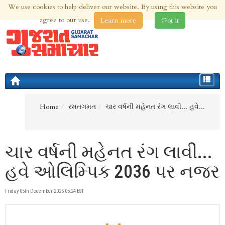
We use cookies to help deliver our website. By using this website you
7th Aug 2026 | Updated at 02:56am 7th Aug 2026
agree to our use.
Learn more
Got it
Toggle
navigat
Home
રમતગમત
ચાર વર્ષની મહેનત રંગ લાવી... હવે...
ચાર વર્ષની મહેનત રંગ લાવી...
હવે ઓલિમ્પિક 2036 પર નજર
Friday 05th December 2025 05:24 EST