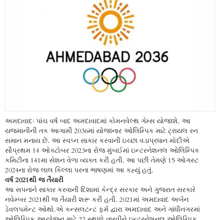
અમદાવાદઃ પાંચ વર્ષ બાદ અમદાવાદમાં કોમનવેલ્થ ગેમ્સ યોજાશે. આ
યજમાનીની તક આગામી 2036માં યોજાનાર ઓલિમ્પિક માટે ટ્રાયલ રન
સમાન મનાય છે. આ સ્વપ્ન સાકાર કરવાની ઇચ્છા વડાપ્રધાન મોદીએ
સૌપ્રથમ 14 ઓક્ટોબર 2023ના રોજ મુંબઈમાં ઇન્ટરનેશનલ ઓલિમ્પિક
કમિટીના 141મા સેશન વેળા વ્યક્ત કરી હતી. આ પછી તેમણે 15 ઓગસ્ટ
2024ના રોજ લાલ કિલ્લા પરના ભાષણમાં આ કહ્યું હતું.
વર્ષ 2021થી જ તૈયારી
આ સપનાને સાકાર કરવાની દિશામાં કેન્દ્ર સરકાર અને ગુજરાત સરકારે
નવેમ્બર 2021થી જ તૈયારી શરૂ કરી હતી. 2021માં અમદાવાદ અર્બન
ડેવલપમેન્ટ ઓથો.એ કન્સલટન્ટ ફર્મ દ્વારા અમદાવાદ અને ગાંધીનગરમાં
ઓલિમ્પિક આયોજન માટે 22 સ્થળો તારવીને ઇન્ટરનેશનલ ઓલિમ્પિક