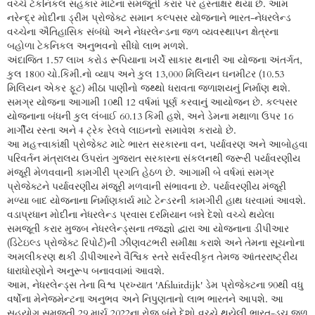
વચ્ચે ટેકનિકલ સહકાર માટેના સમજૂતી કરાર પર હસ્તાક્ષર થયા છે. આમ
નરેન્દ્ર મોદીના ડ્રીમ પ્રોજેક્ટ સમાન કલ્પસર યોજનાને ભારત-નેધરલેન્ડ
વચ્ચેના ઐતિહાસિક સંબંધો અને નેધરલેન્ડના જળ વ્યવસ્થાપન ક્ષેત્રના
બહોળા ટેકનિકલ અનુભવનો સીધો લાભ મળશે.
અંદાજિત 1.57 લાખ કરોડ રૂપિયાના ખર્ચે સાકાર થનારી આ યોજના અંતર્ગત,
કુલ 1800 ચો.કિમી.નો વ્યાપ અને કુલ 13,000 મિલિયન ઘનમીટર (10.53
મિલિયન એકર ફૂટ) મીઠા પાણીનો જથ્થો ધરાવતા જળાશયનું નિર્માણ થશે.
સમગ્ર યોજના આગામી 10થી 12 વર્ષમાં પૂર્ણ કરવાનું આયોજન છે. કલ્પસર
યોજનાના બંધની કુલ લંબાઈ 60.13 કિમી હશે, અને ડેમના મથાળા ઉપર 16
માર્ગીય રસ્તા અને 4 ટ્રેક રેલવે લાઇનનો સમાવેશ કરાયો છે.
આ મહત્ત્વાકાંક્ષી પ્રોજેક્ટ માટે ભારત સરકારના વન, પર્યાવરણ અને આબોહવા
પરિવર્તન મંત્રાલય ઉપરાંત ગુજરાત સરકારના સંકલનથી જરૂરી પર્યાવરણીય
મંજૂરી મેળવવાની કામગીરી પ્રગતિ હેઠળ છે. આગામી બે વર્ષમાં સમગ્ર
પ્રોજેક્ટને પર્યાવરણીય મંજૂરી મળવાની સંભાવના છે. પર્યાવરણીય મંજૂરી
મળ્યા બાદ યોજનાના નિર્માણકાર્ય માટે ટેન્ડરની કામગીરી હાથ ધરવામાં આવશે.
વડાપ્રધાન મોદીના નેધરલેન્ડ પ્રવાસ દરમિયાન બન્ને દેશો વચ્ચે થયેલા
સમજૂતી કરાર મુજબ નેધરલેન્ડ્સના તજજ્ઞો દ્વારા આ યોજનાના ડીપીઆર
(ડિટેઇલ્ડ પ્રોજેક્ટ રિપોર્ટ)ની ઝીણવટભરી સમીક્ષા કરાશે અને તેમના સૂચનોના
અમલીકરણ થકી ડીપીઆરને વૈશ્વિક સ્તરે સર્વસ્વીકૃત તેમજ આંતરરાષ્ટ્રીય
ધારાધોરણોને અનુરૂપ બનાવવામાં આવશે.
આમ, નેધરલેન્ડ્સ તેના વિશ્વ પ્રખ્યાત 'Afsluitdijk' ડેમ પ્રોજેક્ટના 90થી વધુ
વર્ષોના મેનેજમેન્ટના અનુભવ અને નિપુણતાનો લાભ ભારતને આપશે. આ
સહયોગ સમજૂતી 29 માર્ચ 2022ના રોજ બંને દેશો વચ્ચે થયેલી ભારત-ડચ જળ