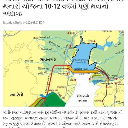
થનારી યોજના 10-12 વર્ષમાં પૂર્ણ થવાનો
અંદાજ
Saturday 23rd May 2026 05:21 EDT
ગાંધીનગરઃ વડાપ્રધાન નરેન્દ્ર મોદીના નેધરલેન્ડ પ્રવાસ દરમિયાન ગુજરાતની
જળ સુરક્ષાના કલ્પવૃક્ષ સમાન કલ્પસર યોજનાને સાકાર કરવા માટે અત્યંત
મહત્વપૂર્ણ પગલાં લેવાયા છે. કલ્પસર યોજના માટે ભારત અને નેધરલેન્ડ્સ