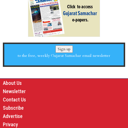
Sign up
to the free, weekly Gujarat Samachar email newsletter
About Us
Newsletter
Contact Us
Subscribe
Advertise
Privacy