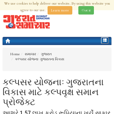
We use cookies to help deliver our website. By using this website you
7th Aug 2026 | Updated at 01:29am 7th Aug 2026
agree to our use.
Learn more
Got it
Toggle
navigat
Home
સમાચાર
ગુજરાત
કલ્પસર યોજનાઃ ગુજરાતના વિકાસ
કલ્પસર યોજનાઃ ગુજરાતના
વિકાસ માટે કલ્પવૃક્ષ સમાન
પ્રોજેક્ટ
આશરે 1.57 લાખ કરોડ રૂપિયાના ખર્ચે સાકાર