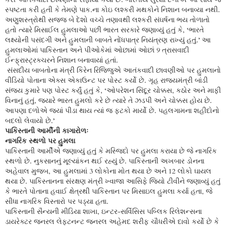
સ્પષ્ટતા કરી હતી કે તેમણે પાક.ના કોઇ લશ્કરી મથકોને નિશાન બનાવ્યા નથી.
અણુશસ્ત્રોથી સજ્જ બે દેશો વચ્ચે તણાવથી લશ્કરી સંઘર્ષના ભય તોળાતો
હતો ત્યારે મિસાઈલ હુમલાઓ પછી ભારત સરકારે જણાવ્યું હતું કે, ‘ભારતે
લક્ષ્યોની પસંદગી અને હુમલાની બાબતે નોંધપાત્ર નિયંત્રણ રાખ્યું હતું.’ આ
હુમલાઓમાં પાકિસ્તાન અને પીઓકેમાં ઓછામાં ઓછાં 9 ત્રાસવાદી
ઈન્ફ્રાસ્ટ્રક્ચરને નિશાન બનાવાયાં હતાં.
સંસદીય બાબતોના મંત્રી કિરેન રિજિજુએ આતંકવાદી છાવણીઓ પર હુમલાનો
વીડિયો પોતાના એક્સ એકાઉન્ટ પર પોસ્ટ કર્યો છે. ગૃહ રાજ્યમંત્રી બાંડી
સંજય કુમારે પણ પોસ્ટ કર્યું હતું કે, ‘ઓપરેશન સિંદૂર ચોક્કસ, કઠોર અને માફી
વિનાનું હતું, જ્યારે ભારત હુમલો કરે છે ત્યારે તે ઝડપી અને ચોક્કસ હોય છે.
આપણા દળોએ જ્યાં પીડા થાય ત્યાં જ ફટકો માર્યો છે. પહલગામના શહીદોનો
બદલો લેવાયો છે.’
પાકિસ્તાની આર્મીની કાગારોળઃ
નાગરિક સ્થળો પર હુમલા
પાકિસ્તાની આર્મીએ જણાવ્યું હતું કે મસ્જિદો પર હુમલા કરાયા છે જે નાગરિક
સ્થળો છે. નુકસાનનું મૂલ્યાંકન થઈ રહ્યું છે. પાકિસ્તાની અખબાર ડોનના
અહેવાલ મુજબ, આ હુમલામાં 3 લોકોના મોત થયા છે અને 12 લોકો ઘાયલ
થયા છે. પાકિસ્તાનના સંરક્ષણ મંત્રી ખ્વાજા આસિફે જિયો ટીવીને જણાવ્યું હતું
કે ભારતે પોતાના હવાઈ ક્ષેત્રથી પાકિસ્તાન પર મિસાઇલ હુમલા કર્યા હતા, જે
સીધા નાગરિક વિસ્તારો પર પડ્યા હતા.
પાકિસ્તાની સૈન્યની મીડિયા શાખા, ઇન્ટર-સર્વિસિસ પબ્લિક રિલેશન્સના
ડાયરેક્ટર જનરલ લેફ્ટનન્ટ જનરલ અહેમદ શરીફ ચૌધરીએ દાવો કર્યો છે કે