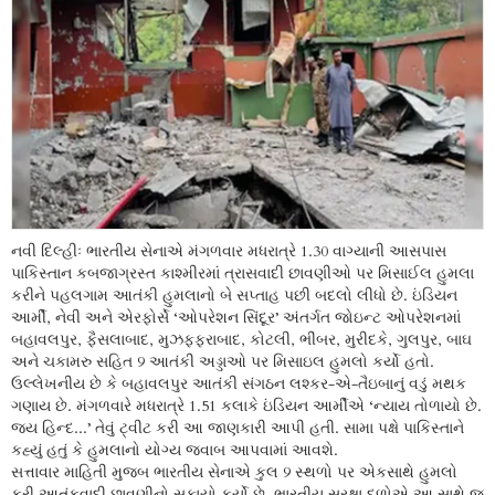
નવી દિલ્હીઃ ભારતીય સેનાએ મંગળવાર મધરાત્રે 1.30 વાગ્યાની આસપાસ
પાકિસ્તાન કબજાગ્રસ્ત કાશ્મીરમાં ત્રાસવાદી છાવણીઓ પર મિસાઈલ હુમલા
કરીને પહલગામ આતંકી હુમલાનો બે સપ્તાહ પછી બદલો લીધો છે. ઇંડિયન
આર્મી, નેવી અને એરફોર્સે ‘ઓપરેશન સિંદૂર’ અંતર્ગત જોઇન્ટ ઓપરેશનમાં
બહાવલપુર, ફૈસલાબાદ, મુઝફ્ફરાબાદ, કોટલી, ભીંબર, મુરીદકે, ગુલપુર, બાઘ
અને ચકામરુ સહિત 9 આતંકી અડ્ડાઓ પર મિસાઇલ હુમલો કર્યો હતો.
ઉલ્લેખનીય છે કે બહાવલપુર આતંકી સંગઠન લશ્કર-એ-તૈઇબાનું વડું મથક
ગણાય છે. મંગળવારે મધરાત્રે 1.51 કલાકે ઇંડિયન આર્મીએ ‘ન્યાય તોળાયો છે.
જય હિન્દ...’ તેવું ટ્વીટ કરી આ જાણકારી આપી હતી. સામા પક્ષે પાકિસ્તાને
કહ્યું હતું કે હુમલાનો યોગ્ય જવાબ આપવામાં આવશે.
સત્તાવાર માહિતી મુજબ ભારતીય સેનાએ કુલ 9 સ્થળો પર એકસાથે હુમલો
કરી આતંકવાદી છાવણીનો સફાયો કર્યો છે. ભારતીય સુરક્ષા દળોએ આ સાથે જ