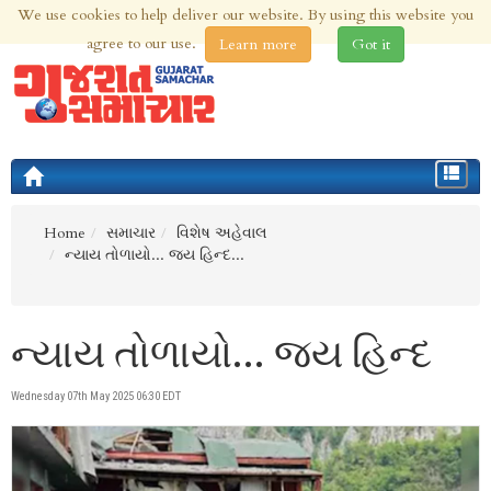
We use cookies to help deliver our website. By using this website you
9th Aug 2026 | Updated at 03:58am 9th Aug 2026
agree to our use.
Learn more
Got it
Toggle
navigat
Home
સમાચાર
વિશેષ અહેવાલ
ન્યાય તોળાયો... જય હિન્દ...
ન્યાય તોળાયો... જય હિન્દ
Wednesday 07th May 2025 06:30 EDT