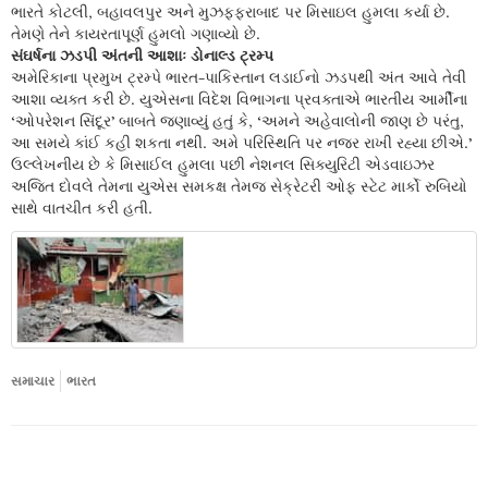
ભારતે કોટલી, બહાવલપુર અને મુઝફ્ફરાબાદ પર મિસાઇલ હુમલા કર્યા છે.
તેમણે તેને કાયરતાપૂર્ણ હુમલો ગણાવ્યો છે.
સંઘર્ષના ઝડપી અંતની આશાઃ ડોનાલ્ડ ટ્રમ્પ
અમેરિકાના પ્રમુખ ટ્રમ્પે ભારત-પાકિસ્તાન લડાઈનો ઝડપથી અંત આવે તેવી
આશા વ્યક્ત કરી છે. યુએસના વિદેશ વિભાગના પ્રવક્તાએ ભારતીય આર્મીના
‘ઓપરેશન સિંદૂર’ બાબતે જણાવ્યું હતું કે, ‘અમને અહેવાલોની જાણ છે પરંતુ,
આ સમયે કાંઈ કહી શકતા નથી. અમે પરિસ્થિતિ પર નજર રાખી રહ્યા છીએ.’
ઉલ્લેખનીય છે કે મિસાઈલ હુમલા પછી નેશનલ સિક્યુરિટી એડવાઇઝર
અજિત દોવલે તેમના યુએસ સમકક્ષ તેમજ સેક્રેટરી ઓફ સ્ટેટ માર્કો રુબિયો
સાથે વાતચીત કરી હતી.
સમાચાર
ભારત