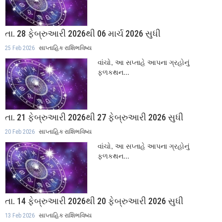
તા. 28 ફેબ્રુઆરી 2026થી 06 માર્ચ 2026 સુધી
25 Feb 2026
સાપ્તાહિક રાશિભવિષ્ય
વાંચો, આ સપ્તાહે આપના ગ્રહોનું
ફળકથન...
તા. 21 ફેબ્રુઆરી 2026થી 27 ફેબ્રુઆરી 2026 સુધી
20 Feb 2026
સાપ્તાહિક રાશિભવિષ્ય
વાંચો, આ સપ્તાહે આપના ગ્રહોનું
ફળકથન...
તા. 14 ફેબ્રુઆરી 2026થી 20 ફેબ્રુઆરી 2026 સુધી
13 Feb 2026
સાપ્તાહિક રાશિભવિષ્ય