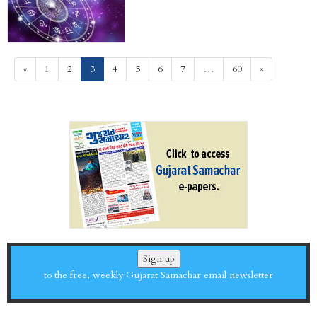
(current)
«
1
2
3
4
5
6
7
…
60
»
Sign up
to the free, weekly Gujarat Samachar email newsletter