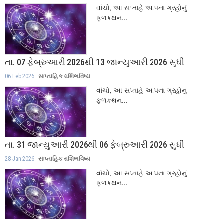
વાંચો, આ સપ્તાહે આપના ગ્રહોનું
ફળકથન...
તા. 07 ફેબ્રુઆરી 2026થી 13 જાન્યુઆરી 2026 સુધી
06 Feb 2026
સાપ્તાહિક રાશિભવિષ્ય
વાંચો, આ સપ્તાહે આપના ગ્રહોનું
ફળકથન...
તા. 31 જાન્યુઆરી 2026થી 06 ફેબ્રુઆરી 2026 સુધી
28 Jan 2026
સાપ્તાહિક રાશિભવિષ્ય
વાંચો, આ સપ્તાહે આપના ગ્રહોનું
ફળકથન...