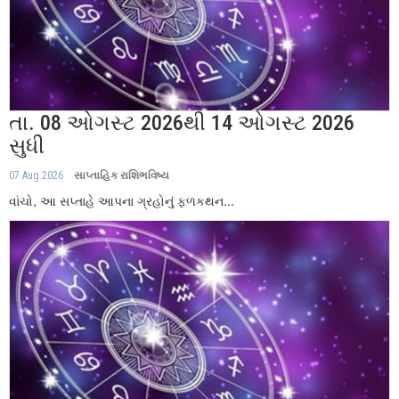
તા. 08 ઓગસ્ટ 2026થી 14 ઓગસ્ટ 2026
સુધી
07 Aug 2026
સાપ્તાહિક રાશિભવિષ્ય
વાંચો, આ સપ્તાહે આપના ગ્રહોનું ફળકથન...