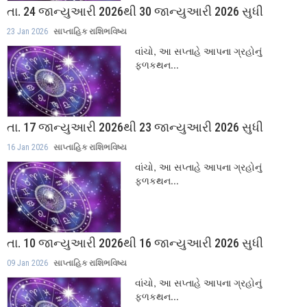
તા. 24 જાન્યુઆરી 2026થી 30 જાન્યુઆરી 2026 સુધી
23 Jan 2026
સાપ્તાહિક રાશિભવિષ્ય
વાંચો, આ સપ્તાહે આપના ગ્રહોનું
ફળકથન...
તા. 17 જાન્યુઆરી 2026થી 23 જાન્યુઆરી 2026 સુધી
16 Jan 2026
સાપ્તાહિક રાશિભવિષ્ય
વાંચો, આ સપ્તાહે આપના ગ્રહોનું
ફળકથન...
તા. 10 જાન્યુઆરી 2026થી 16 જાન્યુઆરી 2026 સુધી
09 Jan 2026
સાપ્તાહિક રાશિભવિષ્ય
વાંચો, આ સપ્તાહે આપના ગ્રહોનું
ફળકથન...