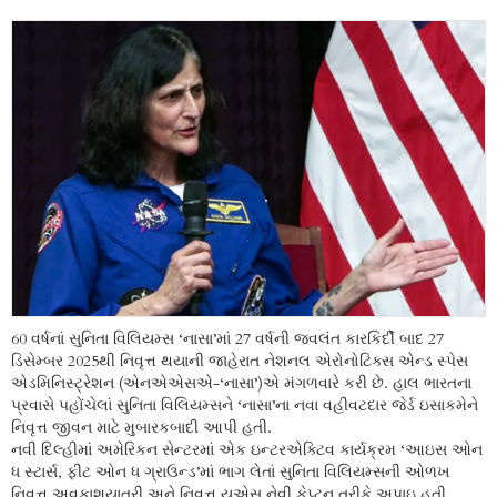
60 વર્ષનાં સુનિતા વિલિયમ્સ ‘નાસા’માં 27 વર્ષની જ્વલંત કારકિર્દી બાદ 27
ડિસેમ્બર 2025થી નિવૃત્ત થયાની જાહેરાત નેશનલ એરોનોટિક્સ એન્ડ સ્પેસ
એડમિનિસ્ટ્રેશન (એનએએસએ-‘નાસા’)એ મંગળવારે કરી છે. હાલ ભારતના
પ્રવાસે પહોંચેલાં સુનિતા વિલિયમ્સને ‘નાસા’ના નવા વહીવટદાર જેર્ડ ઇસાકમેને
નિવૃત્ત જીવન માટે મુબારકબાદી આપી હતી.
નવી દિલ્હીમાં અમેરિકન સેન્ટરમાં એક ઇન્ટરએક્ટિવ કાર્યક્રમ ‘આઇસ ઓન
ધ સ્ટાર્સ, ફીટ ઓન ધ ગ્રાઉન્ડ’માં ભાગ લેતાં સુનિતા વિલિયમ્સની ઓળખ
નિવૃત્ત અવકાશયાત્રી અને નિવૃત્ત યુએસ નેવી કેપ્ટન તરીકે અપાઇ હતી.