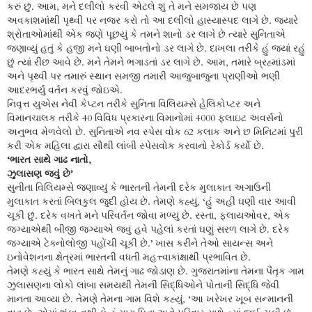
કરું છું. આમ, મને દલીલો કરવી એટલે શું તે મને સમજાય છે પણ
અવકાશમાંથી પૃથ્વી પર નજર કરો તો આ દલીલો હાસ્યાસ્પદ લાગે છે. જ્યારે
શ્રોતાઓમાંથી એક જણે પૂછયું કે તમને શાનો ડર લાગે છે ત્યારે સુનિતાએ
જણાવ્યું હતું કે હજી મને ઘણી બાબતોનો ડર લાગે છે. દાખલા તરીકે હું જ્યાં રહું
છું ત્યાં રીંછ આવે છે. મને તેમને ભગાડતાં ડર લાગે છે. આમ, તમારે બ્રહ્માંડમાં
અને પૃથ્વી પર તમારું સ્થાન સમજી તમારી આજુબાજુના પ્રાણીઓ ભણી
આદરભર્યું વર્તન કરવું જોઇએ.
નિવૃત્ત યુએસ નેવી કેપ્ટન તરીકે સુનિતા વિલિયમ્સે હેલિકોપ્ટર અને
વિમાનચાલક તરીકે 40 વિવિધ પ્રકારના વિમાનોમાં 4000 ફલાઇટ અવર્સનો
અનુભવ મેળવેલો છે. સુનિતાએ નવ સ્પેસ વોક 62 કલાક અને છ મિનિટમાં પુરી
કરી એક મહિલા દ્વારા સૌથી લાંબી સ્પેસવોક કરવાનો રેકોર્ડ કર્યો છે.
‘ભારત સાથે ગાઢ નાતો,
ઝુલાસણ જવું છે’
સુનીતા વિલિયમ્સે જણાવ્યું કે ભારતની તેમની દરેક મુલાકાત અગાઉની
મુલાકાત કરતાં બિલકુલ જુદી હોય છે. તેમણે કહ્યું, ‘હું અહીં ઘણી વાર આવી
ચૂકી છું. દરેક વખતે મને પરિવર્તન જોવા મળ્યું છે. રસ્તા, ફ્લાયઓવર, એક
જગ્યાએથી બીજી જગ્યાએ જવું હવે પહેલાં કરતાં ઘણું સરળ લાગે છે. દરેક
જગ્યાએ ટેક્નોલોજી પહોંચી ચૂકી છે.’ ખાસ કરીને તેઓ સાયન્સ અને
ઇનોવેશનના ક્ષેત્રમાં ભારતની વધતી મહત્ત્વાકાંક્ષાથી પ્રભાવિત છે.
તેમણે કહ્યું કે ભારત સાથે તેમનું ગાઢ જોડાણ છે. ગુજરાતમાંના તેમના પૈતૃક ગામ
ઝુલાસણના લોકો લાંબા સમયથી તેમની સિદ્ધિઓને પોતાની સિદ્ધિ જેવી
માનતા આવ્યા છે. તેમણે તેમના ગામ વિશે કહ્યું, ‘આ ખરેખર ખૂબ સન્માનની