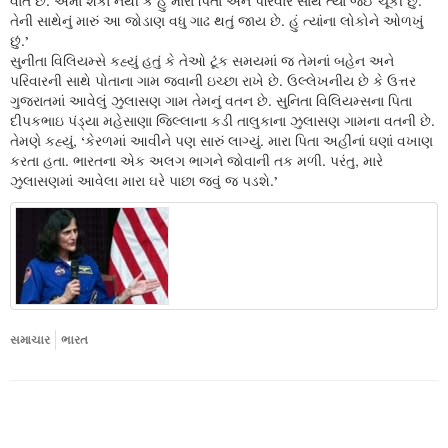
વાત છે. એમાં શંકા નથી કે હું મારા પિતા અને પરિવાર સાથે ત્યાં જઈ ચૂકી છું.
તેની સાથેનું મારું આ જોડાણ વધુ ગાઢ થતું જાય છે. હું ત્યાંના લોકોને ઓળખું
છું.’
સુનીતા વિલિયમ્સે કહ્યું હતું કે તેઓ ટૂંક સમયમાં જ તેમનાં બહેન અને
પરિવારની સાથે પોતાના ગામ જવાની ઇચ્છા રાખે છે. ઉલ્લેખનીય છે કે ઉત્તર
ગુજરાતમાં આવેલું ઝુલાસણ ગામ તેમનું વતન છે. સુનિતા વિલિયમ્સના પિતા
દીપકભાઇ પંડ્યા મહેસાણા જિલ્લાના કડી તાલુકાના ઝુલાસણ ગામના વતની છે.
તેમણે કહ્યું, ‘કેરળમાં આવીને પણ સારું લાગ્યું. મારા પિતા અહીંનાં ઘણાં વખાણ
કરતા હતા. ભારતના એક અલગ ભાગને જોવાની તક મળી. પરંતુ, મારે
ઝુલાસણમાં આવેલા મારા ઘરે પાછા જવું જ પડશે.’
સમાચાર
ભારત