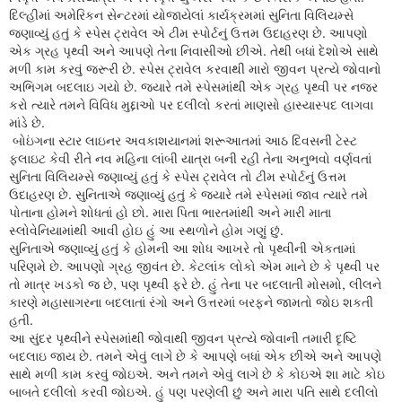
દિલ્હીમાં અમેરિકન સેન્ટરમાં યોજાયેલાં કાર્યક્રમમાં સુનિતા વિલિયમ્સે
જણાવ્યું હતું કે સ્પેસ ટ્રાવેલ એ ટીમ સ્પોર્ટનું ઉત્તમ ઉદાહરણ છે. આપણો
એક ગ્રહ પૃથ્વી અને આપણે તેના નિવાસીઓ છીએ. તેથી બધાં દેશોએ સાથે
મળી કામ કરવું જરૂરી છે. સ્પેસ ટ્રાવેલ કરવાથી મારો જીવન પ્રત્યે જોવાનો
અભિગમ બદલાઇ ગયો છે. જ્યારે તમે સ્પેસમાંથી એક ગ્રહ પૃથ્વી પર નજર
કરો ત્યારે તમને વિવિધ મુદ્દાઓ પર દલીલો કરતાં માણસો હાસ્યાસ્પદ લાગવા
માંડે છે.
બોઇંગના સ્ટાર લાઇનર અવકાશયાનમાં શરૂઆતમાં આઠ દિવસની ટેસ્ટ
ફલાઇટ કેવી રીતે નવ મહિના લાંબી યાત્રા બની રહી તેના અનુભવો વર્ણવતાં
સુનિતા વિલિયમ્સે જણાવ્યું હતું કે સ્પેસ ટ્રાવેલ તો ટીમ સ્પોર્ટનું ઉત્તમ
ઉદાહરણ છે. સુનિતાએ જણાવ્યું હતું કે જ્યારે તમે સ્પેસમાં જાવ ત્યારે તમે
પોતાના હોમને શોધતાં હો છો. મારા પિતા ભારતમાંથી અને મારી માતા
સ્લોવેનિયામાંથી આવી હોઇ હું આ સ્થળોને હોમ ગણું છું.
સુનિતાએ જણાવ્યું હતું કે હોમની આ શોધ આખરે તો પૃથ્વીની એકતામાં
પરિણમે છે. આપણો ગ્રહ જીવંત છે. કેટલાંક લોકો એમ માને છે કે પૃથ્વી પર
તો માત્ર ખડકો જ છે, પણ પૃથ્વી ફરે છે. હું તેના પર બદલાતી મોસમો, લીલને
કારણે મહાસાગરના બદલાતાં રંગો અને ઉત્તરમાં બરફને જામતો જોઇ શકતી
હતી.
આ સુંદર પૃથ્વીને સ્પેસમાંથી જોવાથી જીવન પ્રત્યે જોવાની તમારી દૃષ્ટિ
બદલાઇ જાય છે. તમને એવું લાગે છે કે આપણે બધાં એક છીએ અને આપણે
સાથે મળી કામ કરવું જોઇએ. અને તમને એવું લાગે છે કે કોઇએ શા માટે કોઇ
બાબતે દલીલો કરવી જોઇએ. હું પણ પરણેલી છું અને મારા પતિ સાથે દલીલો