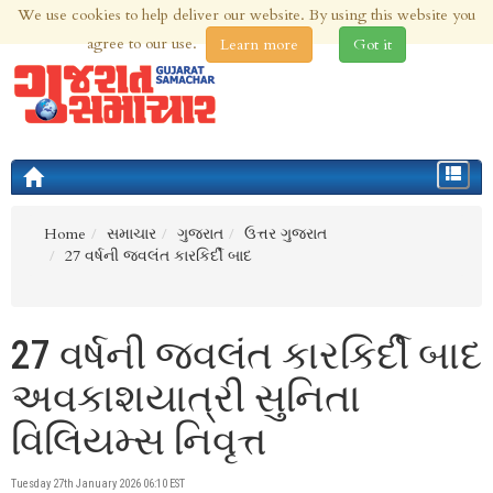
We use cookies to help deliver our website. By using this website you
7th Aug 2026 | Updated at 10:22am 7th Aug 2026
agree to our use.
Learn more
Got it
Toggle
navigat
Home
સમાચાર
ગુજરાત
ઉત્તર ગુજરાત
27 વર્ષની જ્વલંત કારકિર્દી બાદ
27 વર્ષની જ્વલંત કારકિર્દી બાદ
અવકાશયાત્રી સુનિતા
વિલિયમ્સ નિવૃત્ત
Tuesday 27th January 2026 06:10 EST