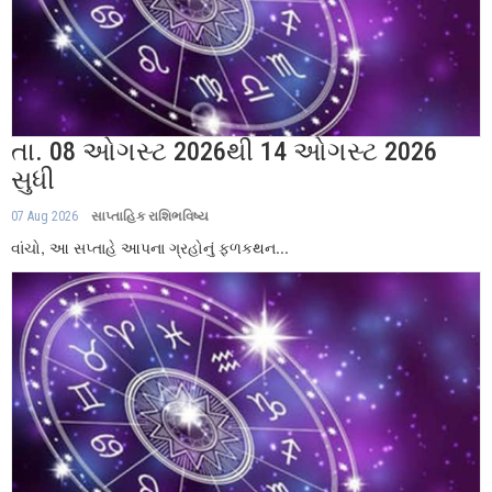
તા. 08 ઓગસ્ટ 2026થી 14 ઓગસ્ટ 2026
સુધી
07 Aug 2026
સાપ્તાહિક રાશિભવિષ્ય
વાંચો, આ સપ્તાહે આપના ગ્રહોનું ફળકથન...