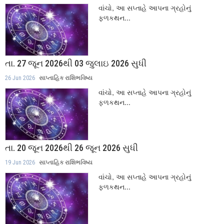
વાંચો, આ સપ્તાહે આપના ગ્રહોનું
ફળકથન...
તા. 27 જૂન 2026થી 03 જુલાઇ 2026 સુધી
26 Jun 2026
સાપ્તાહિક રાશિભવિષ્ય
વાંચો, આ સપ્તાહે આપના ગ્રહોનું
ફળકથન...
તા. 20 જૂન 2026થી 26 જૂન 2026 સુધી
19 Jun 2026
સાપ્તાહિક રાશિભવિષ્ય
વાંચો, આ સપ્તાહે આપના ગ્રહોનું
ફળકથન...