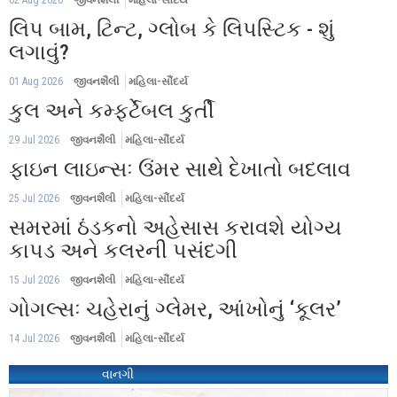
02 Aug 2026
જીવનશૈલી
મહિલા-સૌંદર્ય
લિપ બામ, ટિન્ટ, ગ્લોબ કે લિપસ્ટિક - શું
લગાવું?
01 Aug 2026
જીવનશૈલી
મહિલા-સૌંદર્ય
કુલ અને કમ્ફર્ટેબલ કુર્તી
29 Jul 2026
જીવનશૈલી
મહિલા-સૌંદર્ય
ફાઇન લાઇન્સઃ ઉંમર સાથે દેખાતો બદલાવ
25 Jul 2026
જીવનશૈલી
મહિલા-સૌંદર્ય
સમરમાં ઠંડકનો અહેસાસ કરાવશે યોગ્ય
કાપડ અને કલરની પસંદગી
15 Jul 2026
જીવનશૈલી
મહિલા-સૌંદર્ય
ગોગલ્સઃ ચહેરાનું ગ્લેમર, આંખોનું ‘કૂલર’
14 Jul 2026
જીવનશૈલી
મહિલા-સૌંદર્ય
વાનગી