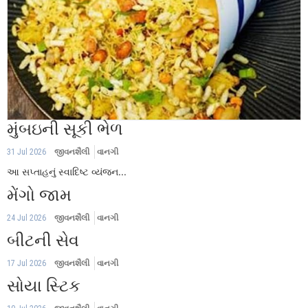
મુંબઇની સૂકી ભેળ
31 Jul 2026
જીવનશૈલી
વાનગી
આ સપ્તાહનું સ્વાદિષ્ટ વ્યંજન...
મેંગો જામ
24 Jul 2026
જીવનશૈલી
વાનગી
બીટની સેવ
17 Jul 2026
જીવનશૈલી
વાનગી
સોયા સ્ટિક