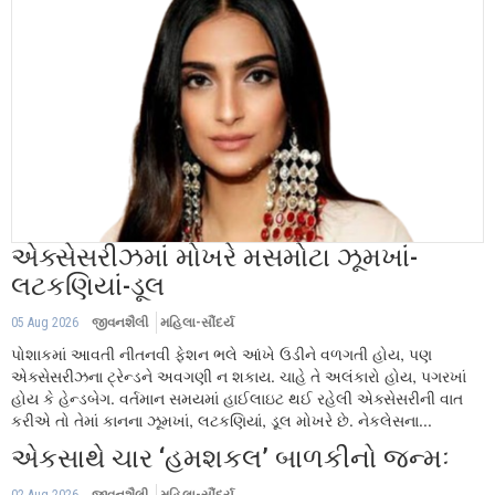
એક્સેસરીઝમાં મોખરે મસમોટા ઝૂમખાં-
લટકણિયાં-ડૂલ
05 Aug 2026
જીવનશૈલી
મહિલા-સૌંદર્ય
પોશાકમાં આવતી નીતનવી ફેશન ભલે આંખે ઉડીને વળગતી હોય, પણ
એક્સેસરીઝના ટ્રેન્ડને અવગણી ન શકાય. ચાહે તે અલંકારો હોય, પગરખાં
હોય કે હેન્ડબેગ. વર્તમાન સમયમાં હાઈલાઇટ થઈ રહેલી એક્સેસરીની વાત
કરીએ તો તેમાં કાનના ઝૂમખાં, લટકણિયાં, ડૂલ મોખરે છે. નેકલેસના...
એકસાથે ચાર ‘હમશકલ’ બાળકીનો જન્મઃ