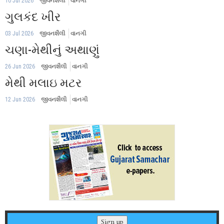
10 Jul 2026
જીવનશૈલી
વાનગી
ગુલકંદ ખીર
03 Jul 2026
જીવનશૈલી
વાનગી
ચણા-મેથીનું અથાણું
26 Jun 2026
જીવનશૈલી
વાનગી
મેથી મલાઇ મટર
12 Jun 2026
જીવનશૈલી
વાનગી
Sign up