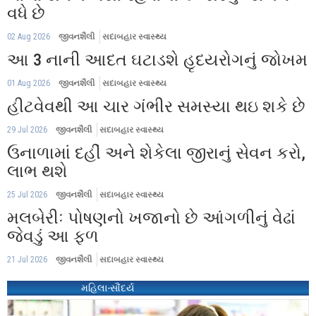
વધે છે
02 Aug 2026
જીવનશૈલી
સદાબહાર સ્વાસ્થ્ય
આ 3 નાની આદત ઘટાડશે હૃદયરોગનું જોખમ
01 Aug 2026
જીવનશૈલી
સદાબહાર સ્વાસ્થ્ય
હીટવેવથી આ ચાર ગંભીર સમસ્યા થઇ શકે છે
29 Jul 2026
જીવનશૈલી
સદાબહાર સ્વાસ્થ્ય
ઉનાળામાં દહીં અને શેકેલા જીરાનું સેવન કરો,
લાભ થશે
25 Jul 2026
જીવનશૈલી
સદાબહાર સ્વાસ્થ્ય
મલબેરીઃ પોષણનો ખજાનો છે આંગળીનું વેઢાં
જેવડું આ ફળ
21 Jul 2026
જીવનશૈલી
સદાબહાર સ્વાસ્થ્ય
મહિલા-સૌંદર્ય