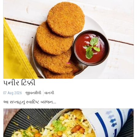
પનીર ટિક્કી
07 Aug 2026
જીવનશૈલી
વાનગી
આ સપ્તાહનું સ્વાદિષ્ટ વ્યંજન...