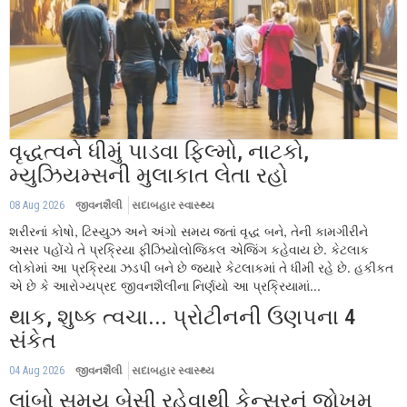
વૃદ્ધત્વને ધીમું પાડવા ફિલ્મો, નાટકો,
મ્યુઝિયમ્સની મુલાકાત લેતા રહો
08 Aug 2026
જીવનશૈલી
સદાબહાર સ્વાસ્થ્ય
શરીરનાં કોષો, ટિસ્યુઝ અને અંગો સમય જતાં વૃદ્ધ બને, તેની કામગીરીને
અસર પહોંચે તે પ્રક્રિયા ફીઝિયોલોજિકલ એજિંગ કહેવાય છે. કેટલાક
લોકોમાં આ પ્રક્રિયા ઝડપી બને છે જ્યારે કેટલાકમાં તે ધીમી રહે છે. હકીકત
એ છે કે આરોગ્યપ્રદ જીવનશૈલીના નિર્ણયો આ પ્રક્રિયામાં...
થાક, શુષ્ક ત્વચા... પ્રોટીનની ઉણપના 4
સંકેત
04 Aug 2026
જીવનશૈલી
સદાબહાર સ્વાસ્થ્ય
લાંબો સમય બેસી રહેવાથી કેન્સરનું જોખમ