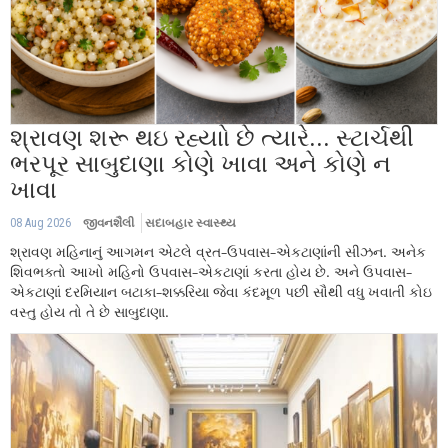
શ્રાવણ શરૂ થઇ રહ્યાો છે ત્યારે... સ્ટાર્ચથી
ભરપૂર સાબુદાણા કોણે ખાવા અને કોણે ન
ખાવા
08 Aug 2026
જીવનશૈલી
સદાબહાર સ્વાસ્થ્ય
શ્રાવણ મહિનાનું આગમન એટલે વ્રત-ઉપવાસ-એકટાણાંની સીઝન. અનેક
શિવભક્તો આખો મહિનો ઉપવાસ-એકટાણાં કરતા હોય છે. અને ઉપવાસ-
એકટાણાં દરમિયાન બટાકા-શક્કરિયા જેવા કંદમૂળ પછી સૌથી વધુ ખવાતી કોઇ
વસ્તુ હોય તો તે છે સાબુદાણા.