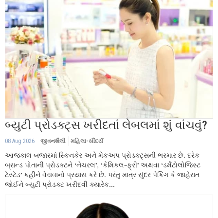
બ્યુટી પ્રોડક્ટ્સ ખરીદતાં લેબલમાં શું વાંચવું?
08 Aug 2026
જીવનશૈલી
મહિલા-સૌંદર્ય
આજકાલ બજારમાં સ્કિનકેર અને મેકઅપ પ્રોડક્ટ્સની ભરમાર છે. દરેક
બ્રાન્ડ પોતાની પ્રોડક્ટને ‘નેચરલ’, ‘કેમિકલ-ફ્રી’ અથવા ‘ડર્મેટોલોજિસ્ટ
ટેસ્ટેડ’ કહીને વેચવાનો પ્રયાસ કરે છે. પરંતુ માત્ર સુંદર પેકિંગ કે જાહેરાત
જોઈને બ્યુટી પ્રોડક્ટ ખરીદવી ક્યારેક...