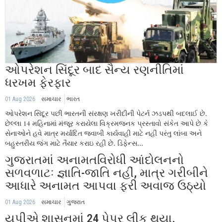
ઓપરેશન સિંદૂર બાદ સૈન્ય રણનીતિમાં
ધરખમ ફેરફાર
01 Aug 2026
સમાચાર
ભારત
ઓપરેશન સિંદૂર પછી ભારતની સંરક્ષણ ખરીદીની પેટર્ન ઝડપથી બદલાઈ છે.
છેલ્લા 14 મહિનામાં મંજૂર કરાયેલા વિક્રમજનક પ્રસ્તાવો સંકેત આપે છે કે
સેનાઓને હવે માત્ર મર્યાદિત જવાબી કાર્યવાહી માટે નહીં પરંતુ લાંબા અને
બહુસ્તરીય જંગ માટે તૈયાર કરાઇ રહી છે. ડિફેન્સ...
ગુજરાતમાં અનામતવિરોધી આંદોલનનો
સળવળાટઃ જ્ઞાતિ-જાતિ નહીં, માત્ર ગરીબીને
આધારે અનામત આપવા ફરી અવાજ ઉઠ્યો
01 Aug 2026
સમાચાર
ગુજરાત
યુપીએ શાસનમાં 24 પેપર લીક થયા,