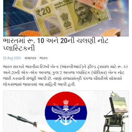
ભારતમાં રૂ. 10 અને 20ની ચલણી નોટ
પ્લાસ્ટિકની
02 Aug 2026
સમાચાર
ભારત
ભારત સરકારે ભારતીય રિઝર્વ બેન્ક (આરબીઆઈ)ને ફીલ્ડ ટ્રાયલ માટે રૂ. 10
અને 20ની એક-એક અબજ, કુલ 2 અબજ પ્લાસ્ટિક (પોલિમર) બેન્ક નોટ
જારી કરવાની મંજૂરી આપી છે. નાણાં રાજ્યમંત્રી પંકજ ચૌધરીએ સોમવારે
લોકસભામાં જવાબમાં આ માહિતી આપી હતી.