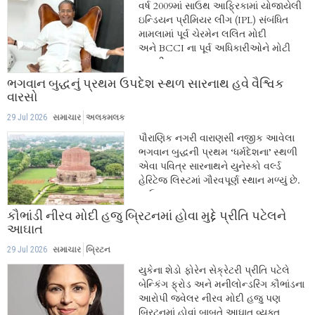
વર્ષ 2009માં સાઉથ આફ્રિકામાં યોજાયેલી
ઇન્ડિયન પ્રીમિયર લીગ (IPL) સંબંધિત
મામલામાં પૂર્વ ચેરમેન લલિત મોદી
અને BCCI ના પૂર્વ અધિકારીઓને મોટી
કાનૂની સફળતા...
ભગવાન બુદ્ધનું પ્રથમ ઉપદેશ સ્થળ સારનાથ હવે વૈશ્વિક
વારસો
29 Jul 2026
સમાચાર
અલકમલક
પૌરાણિક નગરી વારાણસી નજીક આવેલા
ભગવાન બુદ્ધની પ્રથમ ‘ધર્મદેશના’ સ્થળી
એવા પવિત્ર સારનાથને યુનેસ્કો વર્લ્ડ
હેરિટેજ લિસ્ટમાં ગૌરવપૂર્ણ સ્થાન મળ્યું છે.
સાઉથ...
કૌભાંડી નીરવ મોદી હજુ બ્રિટનમાં હોવા મુદ્દે પ્રીતિ પટેલને
આઘાત
29 Jul 2026
સમાચાર
બ્રિટન
યુકેના શેડો ફોરેન સેક્રેટરી પ્રીતિ પટેલે
બેન્કિંગ ફ્રોડ અને મનીલોન્ડરિંગ કૌભાંડના
આરોપી જ્વેલર નીરવ મોદી હજુ પણ
બ્રિટનમાં હોવાં બાબતે આઘાત વ્યક્ત