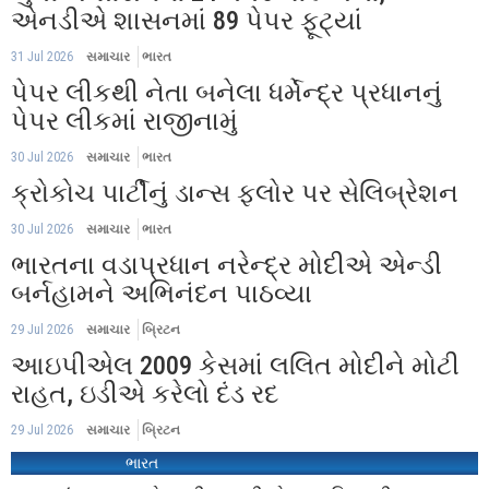
એનડીએ શાસનમાં 89 પેપર ફૂટ્યાં
31 Jul 2026
સમાચાર
ભારત
પેપર લીકથી નેતા બનેલા ધર્મેન્દ્ર પ્રધાનનું
પેપર લીકમાં રાજીનામું
30 Jul 2026
સમાચાર
ભારત
ક્રોકોચ પાર્ટીનું ડાન્સ ફ્લોર પર સેલિબ્રેશન
30 Jul 2026
સમાચાર
ભારત
ભારતના વડાપ્રધાન નરેન્દ્ર મોદીએ એન્ડી
બર્નહામને અભિનંદન પાઠવ્યા
29 Jul 2026
સમાચાર
બ્રિટન
આઇપીએલ 2009 કેસમાં લલિત મોદીને મોટી
રાહત, ઇડીએ કરેલો દંડ રદ
29 Jul 2026
સમાચાર
બ્રિટન
ભારત