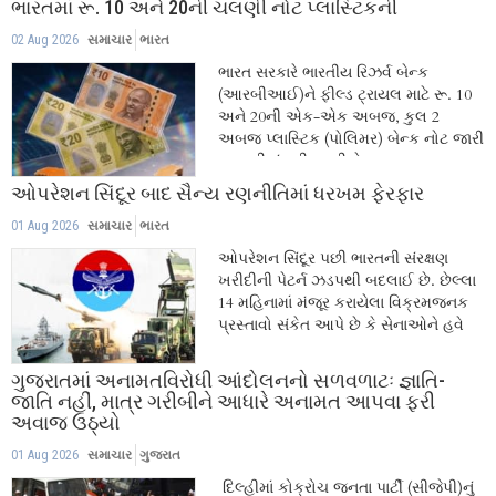
ભારતમાં રૂ. 10 અને 20ની ચલણી નોટ પ્લાસ્ટિકની
02 Aug 2026
સમાચાર
ભારત
ભારત સરકારે ભારતીય રિઝર્વ બેન્ક
(આરબીઆઈ)ને ફીલ્ડ ટ્રાયલ માટે રૂ. 10
અને 20ની એક-એક અબજ, કુલ 2
અબજ પ્લાસ્ટિક (પોલિમર) બેન્ક નોટ જારી
કરવાની મંજૂરી આપી છે....
ઓપરેશન સિંદૂર બાદ સૈન્ય રણનીતિમાં ધરખમ ફેરફાર
01 Aug 2026
સમાચાર
ભારત
ઓપરેશન સિંદૂર પછી ભારતની સંરક્ષણ
ખરીદીની પેટર્ન ઝડપથી બદલાઈ છે. છેલ્લા
14 મહિનામાં મંજૂર કરાયેલા વિક્રમજનક
પ્રસ્તાવો સંકેત આપે છે કે સેનાઓને હવે
માત્ર...
ગુજરાતમાં અનામતવિરોધી આંદોલનનો સળવળાટઃ જ્ઞાતિ-
જાતિ નહીં, માત્ર ગરીબીને આધારે અનામત આપવા ફરી
અવાજ ઉઠ્યો
01 Aug 2026
સમાચાર
ગુજરાત
દિલ્હીમાં કોક્રોચ જનતા પાર્ટી (સીજેપી)નું