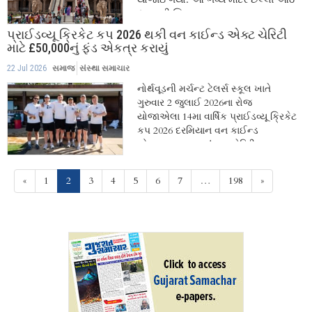
દસકાથી જિલ્લા...
પ્રાઈડવ્યૂ ક્રિકેટ કપ 2026 થકી વન કાઈન્ડ એક્ટ ચેરિટી
માટે £50,000નું ફંડ એકત્ર કરાયું
22 Jul 2026
સમાજ
સંસ્થા સમાચાર
નોર્થવૂડની મર્ચન્ટ ટેલર્સ સ્કૂલ ખાતે
ગુરુવાર 2 જુલાઈ 2026ના રોજ
યોજાએલા 14મા વાર્ષિક પ્રાઈડવ્યૂ ક્રિકેટ
કપ 2026 દરમિયાન વન કાઈન્ડ
એક્ટ - One Kind Act ચેરિટી...
(current)
«
1
2
3
4
5
6
7
…
198
»