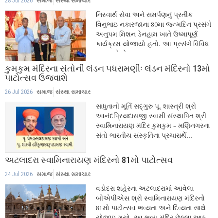
28 Jul 2026
સમાજ
સંસ્થા સમાચાર
નિસ્વાર્થ સેવા અને સમર્પણનું પ્રતીક
વિનુભાઇ નકારજાના 80મા જન્મદિન પ્રસંગે
અનુપમ મિશન ડેનહામ ખાતે ઉષ્માપૂર્ણ
કાર્યક્રમ યોજાયો હતો. આ પ્રસંગે વિવિધ
વક્તાઓએ...
કુમકુમ મંદિરના સંતોની લંડન પધરામણીઃ લંડન મંદિરનો 13મો
પાટોત્સવ ઉજવાશે
26 Jul 2026
સમાજ
સંસ્થા સમાચાર
સાધુતાની મૂર્તિ સદ્ગુરુ પૂ. શાસ્ત્રી શ્રી
આનંદપ્રિયદાસજી સ્વામી સંસ્થાપિત શ્રી
સ્વામિનારાયણ મંદિર કુમકુમ - મણિનગરના
સંતો ભારતીય સંસ્કૃતિના પ્રચારાર્થે...
અટલાદરા સ્વામિનારાયણ મંદિરનો 81મો પાટોત્સવ
24 Jul 2026
સમાજ
સંસ્થા સમાચાર
વડોદરા શહેરના અટલાદરામાં આવેલા
બીએપીએસ શ્રી સ્વામિનારાયણ મંદિરનો
81મો પાટોત્સવ ભવ્યતા અને દિવ્યતા સાથે
યોજાઇ ગયો. આ ભવ્ય મંદિર છેલ્લા આઠ