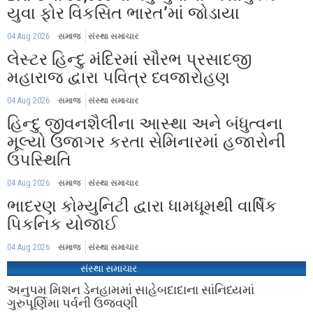
યુવા ફોર વિકસિત ભારત’માં જોડાયા
04 Aug 2026
સમાજ
સંસ્થા સમાચાર
લેસ્ટર હિન્દુ મંદિરમાં સૌરભ પ્રસાદજી
મહારાજ દ્વારા પવિત્ર ધ્વજારોહણ
04 Aug 2026
સમાજ
સંસ્થા સમાચાર
હિન્દુ જીવનશૈલીના આસ્થા અને બંધુત્વના
મૂલ્યો ઉજાગર કરતા સેમિનારમાં હજારોની
ઉપસ્થિતિ
04 Aug 2026
સમાજ
સંસ્થા સમાચાર
ભાદરણ કોમ્યુનિટી દ્વારા ધામધૂમથી વાર્ષિક
પિકનિક યોજાઈ
04 Aug 2026
સમાજ
સંસ્થા સમાચાર
સંસ્થા સમાચાર
અનુપમ મિશન ડેનહામમાં સાહેબદાદાના સાંનિધ્યમાં
ગુરુપૂર્ણિમા પર્વની ઉજવણી