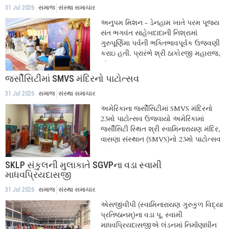
31 Jul 2026
સમાજ
સંસ્થા સમાચાર
અનુપમ મિશન - ડેનહામ ખાતે પરમ પૂજ્ય
સંત ભગવંત સાહેબદાદાની નિશ્રામાં
ગુરુપૂર્ણિમા પર્વની ભક્તિભાવપૂર્વક ઉજવણી
કરાઇ હતી. પ્રારંભે શ્રી ઠાકોરજી મહારાજ,
સંત...
જર્સીસિટીમાં SMVS મંદિરનો પાટોત્સવ
31 Jul 2026
સમાજ
સંસ્થા સમાચાર
અમેરિકાના જર્સીસિટીમાં SMVS મંદિરનો
23મો પાટોત્સવ ઉજવાયો અમેરિકામાં
જર્સીસિટી સ્થિત શ્રી સ્વામિનારાયણ મંદિર,
વાસણા સંસ્થાન (SMVS)નો 23મો પાટોત્સવ
સદ્ગુરુ...
SKLP સંકુલની મુલાકાતે SGVPના વડા સ્વામી
માધવપ્રિયદાસજી
31 Jul 2026
સમાજ
સંસ્થા સમાચાર
એસજીવીપી (સ્વામિનારાયણ ગુરુકુળ વિદ્યા
પ્રતિષ્ઠાનમ્)ના વડા પૂ. સ્વામી
માધવપ્રિયદાસજીએ લંડનમાં નિર્માણાધીન