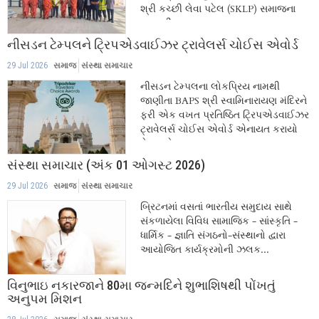
શ્રી કચ્છી લેવા પટેલ (SKLP) સમાજના
ભવનની મુલાકાત...
નીસડન ટેમ્પલને ટ્રિપએડવાઈઝર ટ્રાવેલર્સ ચોઈસ એવોર્ડ
29 Jul 2026
સમાજ
સંસ્થા સમાચાર
નીસડન ટેમ્પલના લોકપ્રિય નામથી
જાણીતા BAPS શ્રી સ્વામિનારાયણ મંદિરને
ફરી એક વખત પ્રતિષ્ઠિત ટ્રિપએડવાઈઝર
ટ્રાવેલર્સ ચોઈસ એવોર્ડ એનાયત કરાયો
છે. તાજેતરના...
સંસ્થા સમાચાર (અંક 01 ઓગસ્ટ 2026)
29 Jul 2026
સમાજ
સંસ્થા સમાચાર
બ્રિટનમાં વસતાં ભારતીય સમુદાય સાથે
સંકળાયેલા વિવિધ સામાજિક - સાંસ્કૃતિ -
ધાર્મિક - જ્ઞાતિ સંગઠનો-સંસ્થાનો દ્વારા
આયોજિત કાર્યક્રમોની ઝલક...
વિનુભાઇ નકારજાને 80મા જન્મદિને શુભાશિષથી પોંખતું
અનુપમ મિશન