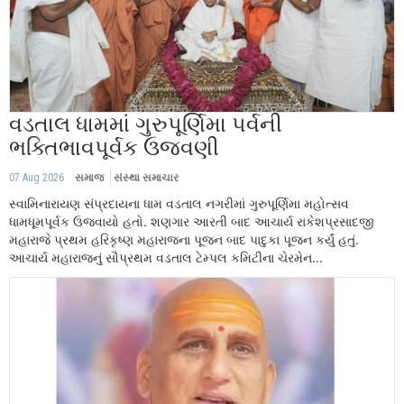
વડતાલ ધામમાં ગુરુપૂર્ણિમા પર્વની
ભક્તિભાવપૂર્વક ઉજવણી
07 Aug 2026
સમાજ
સંસ્થા સમાચાર
સ્વામિનારાયણ સંપ્રદાયના ધામ વડતાલ નગરીમાં ગુરુપૂર્ણિમા મહોત્સવ
ધામધૂમપૂર્વક ઉજવાયો હતો. શણગાર આરતી બાદ આચાર્ય રાકેશપ્રસાદજી
મહારાજે પ્રથમ હરિકૃષ્ણ મહારાજના પૂજન બાદ પાદુકા પૂજન કર્યું હતું.
આચાર્ય મહારાજનું સૌપ્રથમ વડતાલ ટેમ્પલ કમિટીના ચેરમેન...