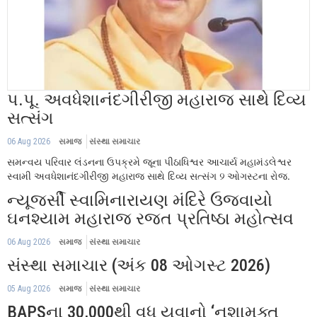
પ.પૂ. અવધેશાનંદગીરીજી મહારાજ સાથે દિવ્ય
સત્સંગ
06 Aug 2026
સમાજ
સંસ્થા સમાચાર
સમન્વય પરિવાર લંડનના ઉપક્રમે જૂના પીઠાધિશ્વર આચાર્ય મહામંડલેશ્વર
સ્વામી અવધેશાનંદગીરીજી મહારાજ સાથે દિવ્ય સત્સંગ 9 ઓગસ્ટના રોજ.
ન્યૂજર્સી સ્વામિનારાયણ મંદિરે ઉજવાયો
ઘનશ્યામ મહારાજ રજત પ્રતિષ્ઠા મહોત્સવ
06 Aug 2026
સમાજ
સંસ્થા સમાચાર
સંસ્થા સમાચાર (અંક 08 ઓગસ્ટ 2026)
05 Aug 2026
સમાજ
સંસ્થા સમાચાર
BAPSના 30,000થી વધુ યુવાનો ‘નશામુક્ત