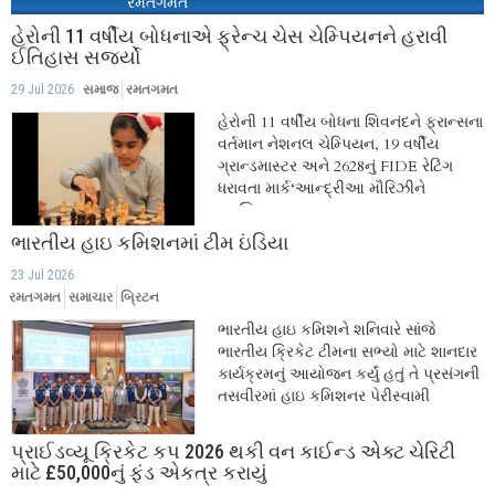
રમતગમત
હેરોની 11 વર્ષીય બોધનાએ ફ્રેન્ચ ચેસ ચેમ્પિયનને હરાવી
ઈતિહાસ સર્જ્યો
29 Jul 2026
સમાજ
રમતગમત
હેરોની 11 વર્ષીય બોધના શિવનંદને ફ્રાન્સના
વર્તમાન નેશનલ ચેમ્પિયન, 19 વર્ષીય
ગ્રાન્ડમાસ્ટર અને 2628નું FIDE રેટિંગ
ધરાવતા માર્ક‘આન્દ્રીઆ મૌરિઝીને
પરાજિત...
ભારતીય હાઇ કમિશનમાં ટીમ ઇંડિયા
23 Jul 2026
રમતગમત
સમાચાર
બ્રિટન
ભારતીય હાઇ કમિશને શનિવારે સાંજે
ભારતીય ક્રિકેટ ટીમના સભ્યો માટે શાનદાર
કાર્યક્રમનું આયોજન કર્યું હતું તે પ્રસંગની
તસવીરમાં હાઇ કમિશનર પેરીસ્વામી
કુમારન,...
પ્રાઈડવ્યૂ ક્રિકેટ કપ 2026 થકી વન કાઈન્ડ એક્ટ ચેરિટી
માટે £50,000નું ફંડ એકત્ર કરાયું