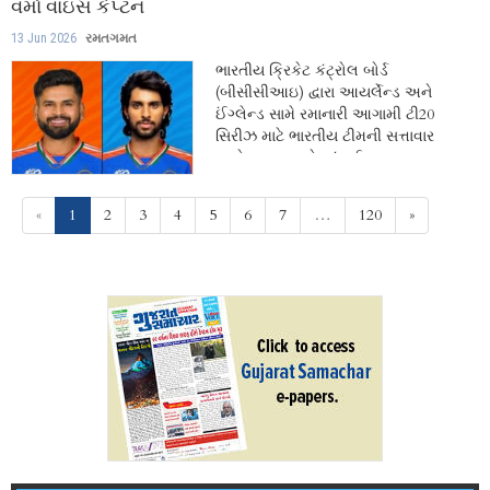
વર્મા વાઇસ કેપ્ટન
13 Jun 2026
રમતગમત
ભારતીય ક્રિકેટ કંટ્રોલ બોર્ડ
(બીસીસીઆઇ) દ્વારા આયર્લેન્ડ અને
ઈંગ્લેન્ડ સામે રમાનારી આગામી ટી20
સિરીઝ માટે ભારતીય ટીમની સત્તાવાર
જાહેરાત કરાઇ છે. મુંબઈ...
(current)
«
1
2
3
4
5
6
7
…
120
»