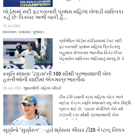
આર્જેન્ટિનાને...
લોર્ડ્સમાં સદી ફટકારનારી પ્રથમ મહિલા ખેલાડી યાસ્તિકા
કહે છેઃ પિક્ચર અભી બાકી હૈ...
15 Jul 2026
રમતગમત
સમાચાર
ગુજરાત
પ્રતિષ્ઠિત લોર્ડ્સ સ્ટેડિયમમાં ટેસ્ટ સદી
ફટકારનારી પ્રથમ મહિલા ક્રિકેટરનું
બહુમાન મેળવનાર ભારતીય વિકેટકીપર
બેટ્સમેન યાસ્તિકા ભાટિયાનું માનવું છે કે
તેનું...
સ્મૃતિ મંધાનાઃ ‘ટાઇમ’ની 100 સૌથી પ્રભાવશાળી ખેલ
હસ્તીઓની યાદીમાં એકમાત્ર ભારતીય
28 Jun 2026
જીવનશૈલી
મહિલા-સૌંદર્ય
ટીમ ઈન્ડિયાની સ્ટાર મહિલા બેટર અને
વાઈસ કેપ્ટન સ્મૃતિ મંધાનાને વધુ એક સિદ્ધિ
પ્રાપ્ત થઈ છે. ‘ટાઇમ’ મેગેઝિને તેને વર્ષ
2026ની 100 સૌથી પ્રભાવશાળી ખેલ
હસ્તીઓની...
સૂર્યાનો ‘સુર્યાસ્ત’ઃ હવે શ્રેયસ ઐયર ટી20 કેપ્ટન, તિલક