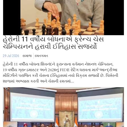
હેરોની 11 વર્ષીય બોધનાએ ફ્રેન્ચ ચેસ
ચેમ્પિયનને હરાવી ઈતિહાસ સર્જ્યો
29 Jul 2026
સમાજ
રમતગમત
હેરોની 11 વર્ષીય બોધના શિવનંદને ફ્રાન્સના વર્તમાન નેશનલ ચેમ્પિયન,
19 વર્ષીય ગ્રાન્ડમાસ્ટર અને 2628નું FIDE રેટિંગ ધરાવતા માર્ક‘આન્દ્રીઆ
મૌરિઝીને પરાજિત કરી ચેસના ઈતિહાસમાં નવો વિક્રમ સર્જ્યો છે. પિન્નેરની
શાળામાં અભ્યાસ કરતી અને ચેસની રમતમાં...