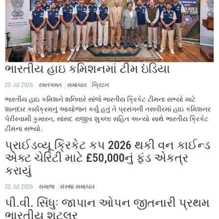
ભારતીય હાઇ કમિશનમાં ટીમ ઇંડિયા
23 Jul 2026
રમતગમત
સમાચાર
બ્રિટન
ભારતીય હાઇ કમિશને શનિવારે સાંજે ભારતીય ક્રિકેટ ટીમના સભ્યો માટે
શાનદાર કાર્યક્રમનું આયોજન કર્યું હતું તે પ્રસંગની તસવીરમાં હાઇ કમિશનર
પેરીસ્વામી કુમારન, સાંસદ રાજીવ શુક્લા સહિત અન્યો સાથે ભારતીય ક્રિકેટ
ટીમના સભ્યો.
પ્રાઈડવ્યૂ ક્રિકેટ કપ 2026 થકી વન કાઈન્ડ
એક્ટ ચેરિટી માટે £50,000નું ફંડ એકત્ર
કરાયું
22 Jul 2026
સમાજ
સંસ્થા સમાચાર
પી.વી. સિંધુઃ જાપાન ઓપન જીતનારી પ્રથમ
ભારતીય શટલર