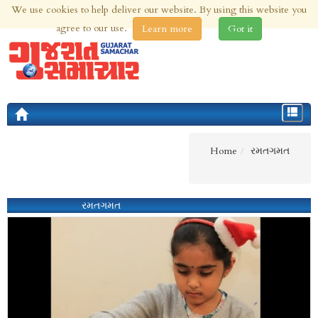
We use cookies to help deliver our website. By using this website you
9th Aug 2026 | Updated at 03:12am 9th Aug 2026
agree to our use.
Learn more
Got it
Toggle
navigat
Home
રમતગમત
રમતગમત