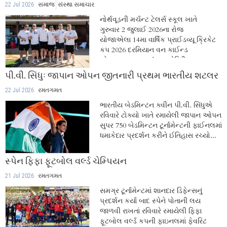
22 Jul 2026
સમાજ
સંસ્થા સમાચાર
નોર્થવૂડની મર્ચન્ટ ટેલર્સ સ્કૂલ ખાતે
ગુરુવાર 2 જુલાઈ 2026ના રોજ
યોજાએલા 14મા વાર્ષિક પ્રાઈડવ્યૂ ક્રિકેટ
કપ 2026 દરમિયાન વન કાઈન્ડ
એક્ટ - One Kind Act ચેરિટી...
પી.વી. સિંધુઃ જાપાન ઓપન જીતનારી પ્રથમ ભારતીય શટલર
22 Jul 2026
રમતગમત
ભારતીય બેડમિન્ટન ક્વીન પી.વી. સિંધુએ
રવિવારે ટોક્યો ખાતે રમાયેલી જાપાન ઓપન
સુપર 750 બેડમિન્ટન ટૂર્નામેન્ટની ફાઈનલમાં
ધમાકેદાર પ્રદર્શન કરીને ઈતિહાસ રચ્યો...
સ્પેન ફિફા ફૂટબોલ વર્લ્ડ ચેમ્પિયન
21 Jul 2026
રમતગમત
સમગ્ર ટૂર્નામેન્ટમાં શાનદાર ડિફેન્સનું
પ્રદર્શન કર્યા બાદ સ્પેને પોતાની લય
જાળવી રાખતાં રવિવારે રમાયેલી ફિફા
ફૂટબોલ વર્લ્ડ કપની ફાઇનલમાં ફેવરિટ