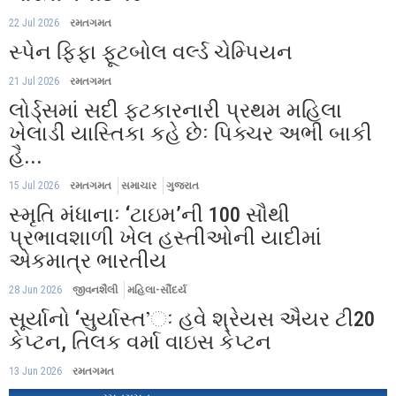
22 Jul 2026
રમતગમત
સ્પેન ફિફા ફૂટબોલ વર્લ્ડ ચેમ્પિયન
21 Jul 2026
રમતગમત
લોર્ડ્સમાં સદી ફટકારનારી પ્રથમ મહિલા
ખેલાડી યાસ્તિકા કહે છેઃ પિક્ચર અભી બાકી
હૈ...
15 Jul 2026
રમતગમત
સમાચાર
ગુજરાત
સ્મૃતિ મંધાનાઃ ‘ટાઇમ’ની 100 સૌથી
પ્રભાવશાળી ખેલ હસ્તીઓની યાદીમાં
એકમાત્ર ભારતીય
28 Jun 2026
જીવનશૈલી
મહિલા-સૌંદર્ય
સૂર્યાનો ‘સુર્યાસ્ત’ઃ હવે શ્રેયસ ઐયર ટી20
કેપ્ટન, તિલક વર્મા વાઇસ કેપ્ટન
13 Jun 2026
રમતગમત